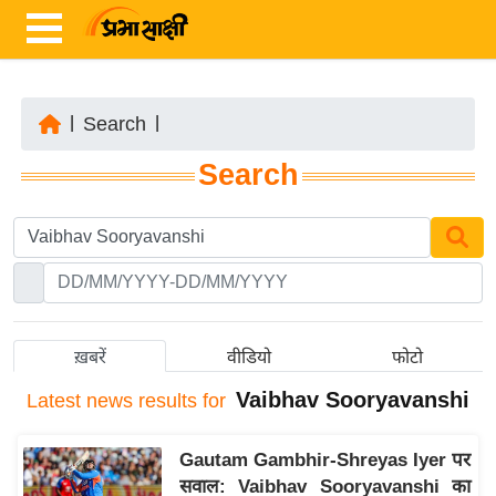
|
Search
|
ता
Search
ज़ा
ख
ब
र
रा
ष्ट्री
ख़बरें
वीडियो
फोटो
य
Vaibhav Sooryavanshi
Latest
news results for
अं
त
Gautam Gambhir-Shreyas Iyer पर
र्रा
सवाल: Vaibhav Sooryavanshi का
ष्ट्री