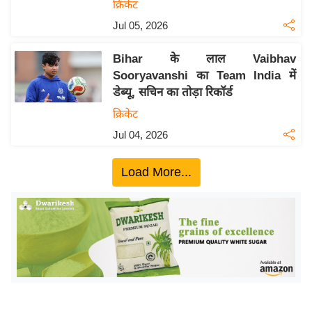
ख्सि
क्रिकेट
य
Jul 05, 2026
त
Bihar के लाल Vaibhav
यं
Sooryavanshi का Team India में
ग
डेब्यू, सचिन का तोड़ा रिकॉर्ड
इं
क्रिकेट
डि
या
Jul 04, 2026
सा
Load More...
हि
त्य
ज
ग
त
ऑ
टो
व