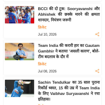
इ
BCCI की दो टूक: Sooryavanshi और
म
Abhishek की छक्के मारने की क्षमता
ई
शानदार, नियंत्रण जरूरी
-
क्रिकेट
पे
Jul 10, 2026
प
र
Team India की करारी हार का Gautam
मि
Gambhir ने बताया 'असली कारण', बोले-
सा
टीम बदलाव के दौर में
ल
क्रिकेट
Jul 08, 2026
बे
मि
Sachin Tendulkar का 35 साल पुराना
सा
रिकॉर्ड ध्वस्त, 15 की उम्र में Team India
ल
के लिए Vaibhav Suryavanshi ने रचा
इतिहास।
श