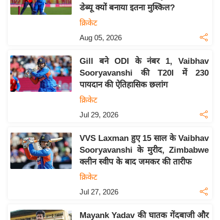
डेब्यू क्यों बनाया इतना मुश्किल?
य
क्रिकेट
बि
Aug 05, 2026
ज़
ने
Gill बने ODI के नंबर 1, Vaibhav
स
Sooryavanshi की T20I में 230
उ
पायदान की ऐतिहासिक छलांग
द्यो
क्रिकेट
ग
Jul 29, 2026
ज
ग
VVS Laxman हुए 15 साल के Vaibhav
त
Sooryavanshi के मुरीद, Zimbabwe
वि
क्लीन स्वीप के बाद जमकर की तारीफ
शे
क्रिकेट
ष
Jul 27, 2026
ज्ञ
रा
Mayank Yadav की घातक गेंदबाजी और