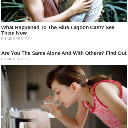
ड
हॉ
ली
वु
ड
फि
ल्म
स
मी
क्षा
B
r
e
a
k
i
n