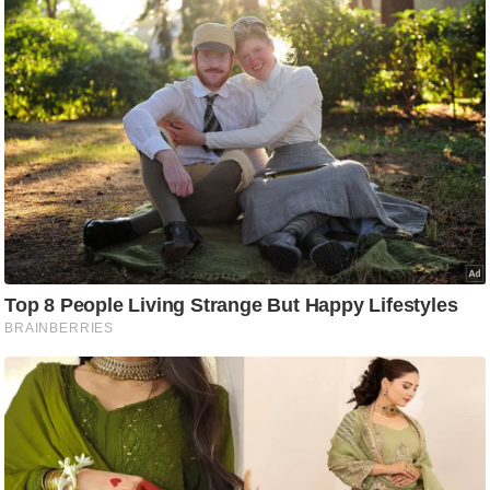
ष
ण
स
म
सा
म
यि
क
मा
तृ
भू
मि
स्तं
भ
ए
म
.