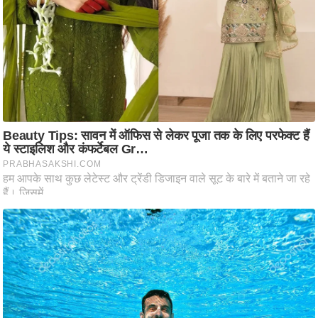
आ
र
.
आ
ई
.
चा
य
प
र
स
मी
क्षा
ध
र्म
ज्यो