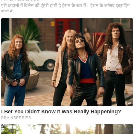
ट
ने
स
मं
त्रा
रि
ले
श
न
शि
प
रा
ज
नी
ति
वि
श्ले