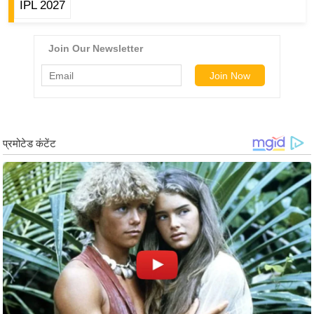
IPL 2027
र्ल्ड
न्यू
ज
ब्री
फ
म
नो
रं
ज
न
ज
ग
त
बॉ
ली
वु