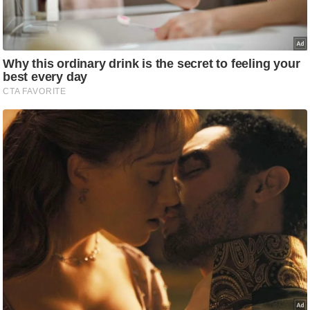
g
N
e
w
s
ला
इ
फ
स्टा
इ
ल
टे
क्नॉ
लॉ
जी
ब्यू
टी