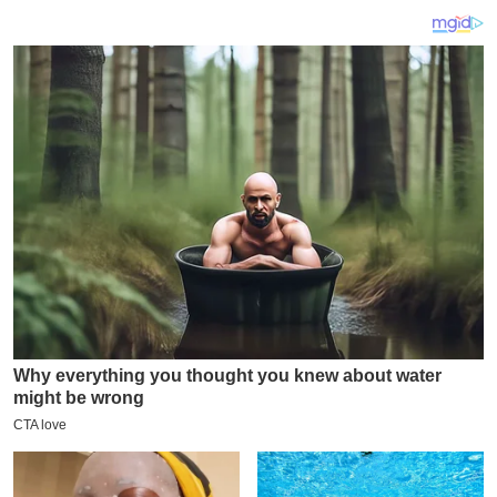
य
ब
ज
ट
खे
ल
क्रि
के
ट
I
P
L
2
0
2
6
क्रा