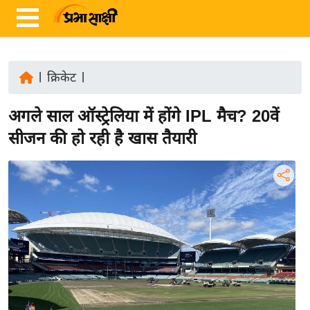
|
क्रिकेट
|
ता
अगले साल ऑस्ट्रेलिया में होंगे IPL मैच? 20वें
ज़ा
ख
सीजन की हो रही है खास तैयारी
ब
र
रा
ष्ट्री
य
अं
त
र्रा
ष्ट्री