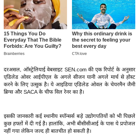
इ
म
ई
-
पे
प
र
मि
दरअसल, ऑस्ट्रेलियाई वेबसाइट SEN.com की एक रिपोर्ट के अनुसार
सा
एडिलेड ओवर आईपीएल के अगले सीजन यानी अगले मार्च से होस्ट
ल
करने के लिए उत्सुक है। ये आइडिया एडिलेड ओवल के चेयरमैन जैमी
ब्रिग्स और SACA के चीफ विल रेनर का है।
बे
मि
सा
इसकी जानकारी कई स्थानीय स्पॉन्सर्स बड़े उद्योगपतियों को भी पिछले
ल
कुछ हफ्तों में दी गई है। हालांकि, अभी बीसीसीआई के पास ये प्रपोजल
नहीं गया लेकिन जल्द ही बातचीत हो सकती है।
श