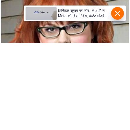
C
डिजिटल सुरक्षा पर जोर: MeitY ने
o
Meta को दिया निर्देश, कंटेंट मॉडरेशन
मजबूत करे
n
t
a
c
t
E
d
i
t
o
r
A
d
v