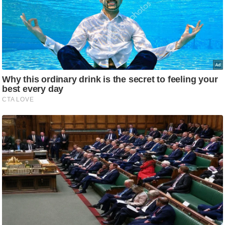
ति
ष
प्र
भु
म
हि
मा
/
ध
र्म
स्थ
ल
व्र
त
त्यो
हा
र