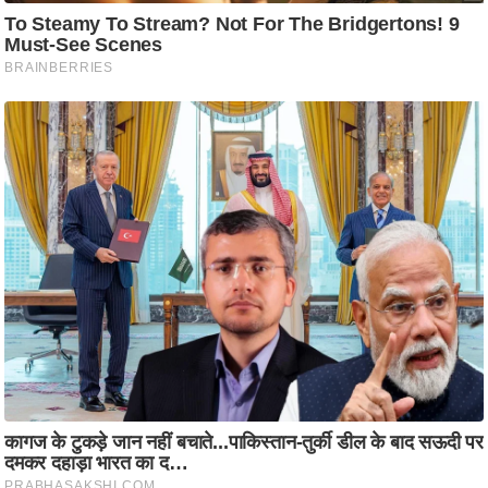
/
फै
श
न
घ
रे
लू
नु
स्खे
प
र्य
ट
न
स्थ
ल
फि