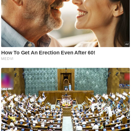
ष
ण
स
म
सा
म
यि
क
मा
तृ
भू
मि
स्तं
भ
ए
म
.