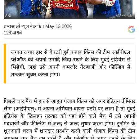
य
बि
ANI
प्रतिरूप फोटो
ज़
प्रभासाक्षी न्यूज नेटवर्क
। May 13 2026
ने
12:04PM
स
उ
लगातार चार हार से बेपटरी हुई पंजाब किंग्स की टीम आईपीएल
द्यो
प्लेऑफ की अपनी उम्मीदें जिंदा रखने के लिए मुंबई इंडियंस से
ग
भिड़ेगी, जहां उसे अपनी कमजोर गेंदबाजी और फील्डिंग में
ज
तत्काल सुधार करना होगा।
ग
त
वि
पिछले चार मैच में हार से आहत पंजाब किंग्स को अगर इंडियन प्रीमियर
शे
लीग (आईपीएल) में अपना अभियान वापस पटरी पर लाना है तो मुंबई
इंडियंस के खिलाफ गुरुवार को यहां होने वाले मैच में उसे अपनी
ष
गेंदबाजी और फील्डिंग में जल्द से जल्द सुधार करना होगा। टूर्नामेंट के
ज्ञ
शुरुआती चरण में शानदार प्रदर्शन करने वाली पंजाब किंग्स की टीम
रा
लगातार चार मैच हार चुकी है और प्लेऑफ में जगह बनाने के लिए