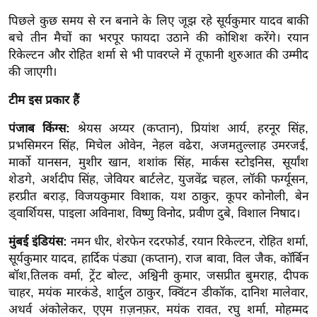
र्ल्ड
पिछले कुछ समय से रन बनाने के लिए जूझ रहे सूर्यकुमार यादव बाकी
न्यू
बचे तीन मैचों का भरपूर फायदा उठाने की कोशिश करेंगे। रयान
ज
रिकेल्टन और रोहित शर्मा से भी पावरप्ले में तूफानी शुरुआत की उम्मीद
ब्री
की जाएगी।
फ
टीम इस प्रकार हैं
म
पंजाब किंग्स:
श्रेयस अय्यर (कप्तान), प्रियांश आर्य, हरनूर सिंह,
नो
प्रभसिमरन सिंह, मिचेल ओवेन, नेहल वढेरा, अजमतुल्लाह उमरजई,
रं
मार्को यानसन, मुशीर खान, शशांक सिंह, मार्कस स्टोइनिस, सूर्यांश
ज
शेडगे, अर्शदीप सिंह, जेवियर बार्टलेट, युजवेंद्र चहल, लॉकी फर्ग्यूसन,
न
हरप्रीत बराड़, विजयकुमार विशाक, यश ठाकुर, कूपर कोनोली, बेन
ज
ड्वार्शियस, पाइला अविनाश, विष्णु विनोद, प्रवीण दुबे, विशाल निषाद।
ग
त
मुंबई इंडियंस:
नमन धीर, शेरफेन रदरफोर्ड, रयान रिकेल्टन, रोहित शर्मा,
सूर्यकुमार यादव, हार्दिक पंड्या (कप्तान), राज बावा, विल जैक, कॉर्बिन
बॉ
बॉश,तिलक वर्मा, ट्रेंट बोल्ट, अश्विनी कुमार, जसप्रीत बुमराह, दीपक
ली
चाहर, मयंक मारकंडे, शार्दुल ठाकुर, क्विंटन डीकॉक, दानिश मालेवार,
वु
अथर्व अंकोलेकर, एएम ग़ज़नफ़र, मयंक रावत, रघु शर्मा, मोहम्मद