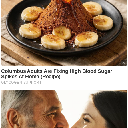
ट
ने
स
मं
त्रा
रि
ले
श
न
शि
प
रा
ज
नी
ति
वि
श्ले