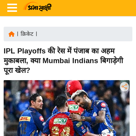
|
क्रिकेट
|
ता
IPL Playoffs की रेस में पंजाब का अहम
ज़ा
ख
मुकाबला, क्या Mumbai Indians बिगाड़ेगी
ब
पूरा खेल?
र
रा
ष्ट्री
य
अं
त
र्रा
ष्ट्री