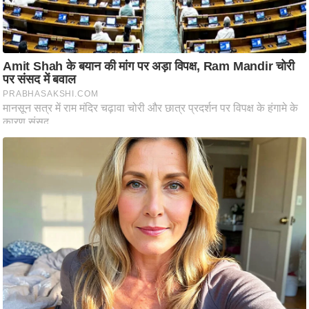
आ
र
.
आ
ई
.
चा
य
प
र
स
मी
क्षा
ध
र्म
ज्यो