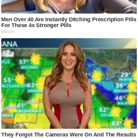
ति
ष
प्र
भु
म
हि
मा
/
ध
र्म
स्थ
ल
व्र
त
त्यो
हा
र