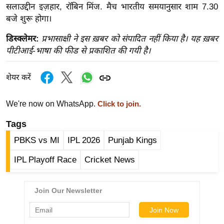
ड
सलाउद्दीन इज़हार, रॉबिन मिंज. मैच भारतीय समयानुसार शाम 7.30
हॉ
बजे शुरू होगा।
ली
डिस्क्लेमर:
प्रभासाक्षी ने इस ख़बर को संपादित नहीं किया है। यह ख़बर
वु
पीटीआई-भाषा की फीड से प्रकाशित की गयी है।
ड
फि
शेयर करें
ल्म
स
We're now on WhatsApp.
Click to join.
मी
क्षा
Tags
B
PBKS vs MI
IPL 2026
Punjab Kings
r
IPL Playoff Race
Cricket News
e
a
k
i
n