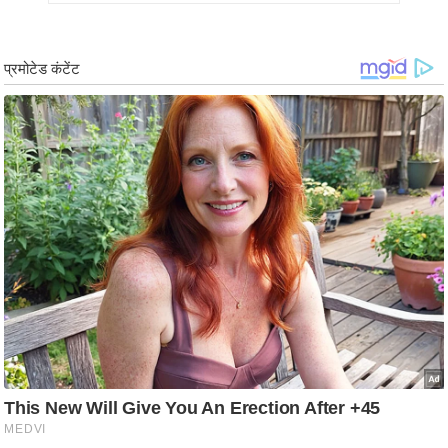
g
N
e
w
s
ला
इ
फ
स्टा
इ
ल
टे
क्नॉ
लॉ
जी
ब्यू
टी