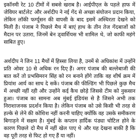
ख्सि
इकॉनमी रेट 10 टीमों में सबसे खराब है। आईपीएल के पहले हाफ में
य
जेवियर बार्टलेट और अर्शदीप ने नई गेंद से अच्छा संयोजन प्रदान किया,
त
लेकिन लॉकी फर्ग्यूसन की वापसी के बाद इसमें अस्थिरता देखने को
मिली है। पंजाब ने पिछले मैच में बाएं हाथ के तीन तेज गेंदबाजों को
यं
मैदान पर उतारा, जिनमें बेन ड्वार्शियस भी शामिल थे, जो काफी महंगे
ग
साबित हुए।
इं
डि
या
अर्शदीप ने जिन 11 मैचों में हिस्सा लिया है, उनमें से अधिकांश में उन्होंने
प्रति ओवर 10 से अधिक रन दिए हैं। अगर पंजाब की बल्लेबाजी की
सा
बात करें तो प्रभसिमरन सिंह को रन बनाने होंगे ताकि वह शीर्ष क्रम में
हि
प्रियांश आर्य का साथ दे सकें। पंजाब की फील्डिंग भी पिछले कुछ मैच
त्य
में अच्छी नहीं रही और उन्होंने कई कैच छोड़े जिससे टीम को नुकसान
ज
हुआ। पंजाब का सामना अब मुंबई इंडियंस से है जिसने अभी तक
ग
निराशाजनक प्रदर्शन किया है। लेकिन पंजाब को उसे किसी भी तरह से
त
हल्के से लेने की कोशिश नहीं करनी चाहिए क्योंकि वह उसके समीकरण
ऑ
बिगाड़ने में सक्षम है। मुंबई के कप्तान हार्दिक पंड्या चोटिल होने के
टो
कारण पिछले दो मैच में नहीं खेल पाए थे और यह देखना बाकी है कि
वह पूरी तरह से फिट हो गए हैं या नहीं।
व