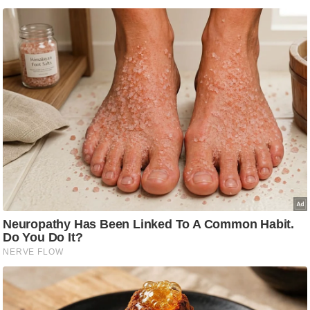
/
फै
श
न
घ
रे
लू
नु
स्खे
प
र्य
ट
न
स्थ
ल
फि