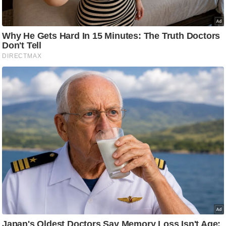
/
फै
श
न
घ
रे
लू
नु
स्खे
प
र्य
ट
न
स्थ
ल
फि