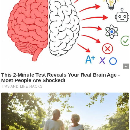
आ
र
.
आ
ई
.
चा
य
प
र
स
मी
क्षा
ध
र्म
ज्यो