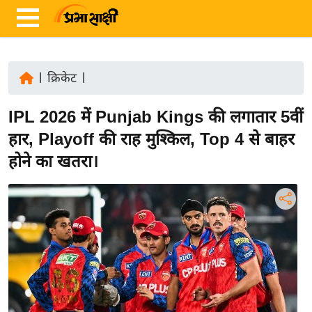
|
क्रिकेट
|
ता
IPL 2026 में Punjab Kings की लगातार 5वीं
ज़ा
ख
हार, Playoff की राह मुश्किल, Top 4 से बाहर
ब
होने का खतरा।
र
रा
ष्ट्री
य
अं
त
र्रा
ष्ट्री