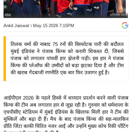
य
बि
ANI
प्रतिरूप फोटो
ज़
Ankit Jaiswal
। May 15 2026 7:15PM
ने
स
तिलक वर्मा की नाबाद 75 रनों की विस्फोटक पारी की बदौलत
उ
मुंबई इंडियंस ने पंजाब किंग्स को करारी शिकस्त दी, जिससे
द्यो
पंजाब को लगातार पांचवीं हार झेलनी पड़ी। इस हार ने पंजाब
ग
किंग्स की प्लेऑफ की उम्मीदों को बड़ा झटका दिया है और टीम
ज
की खराब गेंदबाजी रणनीति एक बार फिर उजागर हुई है।
ग
त
वि
आईपीएल 2026 के पहले हिस्से में शानदार प्रदर्शन करने वाली पंजाब
शे
किंग्स की टीम अब लगातार हार से जूझ रही है। गुरुवार को धर्मशाला के
ष
एचपीसीए स्टेडियम में मुंबई इंडियंस के खिलाफ मिली हार ने टीम की
ज्ञ
मुश्किलें और बढ़ा दी हैं। मैच के बाद पंजाब किंग्स की सह-मालकिन
रा
प्रीति जिंटा काफी चिंतित नजर आईं और उन्होंने मुख्य कोच रिकी पोंटिंग