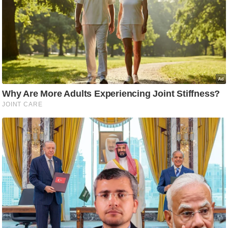
ति
ष
प्र
भु
म
हि
मा
/
ध
र्म
स्थ
ल
व्र
त
त्यो
हा
र