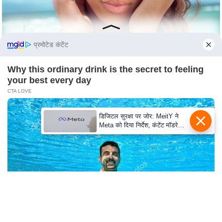
c
y
G
r
प्रमोटेड कंटेंट
i
e
Why this ordinary drink is the secret to feeling
your best every day
v
CTA LOVE
a
n
डिजिटल सुरक्षा पर जोर: MeitY ने
c
Meta को दिया निर्देश, कंटेंट मॉडरेशन
e
मजबूत करे
R
e
d
r
e
s