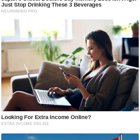
ट
ने
स
मं
त्रा
रि
ले
श
न
शि
प
रा
ज
नी
ति
वि
श्ले