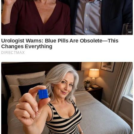
g
N
e
w
s
ला
इ
फ
स्टा
इ
ल
टे
क्नॉ
लॉ
जी
ब्यू
टी