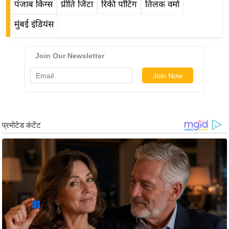
ड
पंजाब किंग्स
प्रीति जिंटा
रिकी पोंटिंग
तिलक वर्मा
हॉ
मुंबई इंडियंस
ली
वु
ड
फि
ल्म
स
मी
क्षा
B
r
e
a
k
i
n