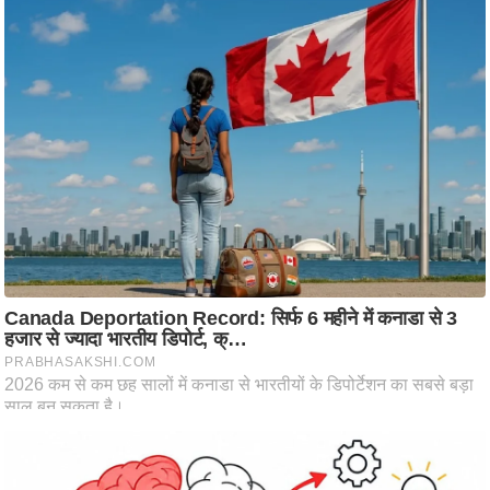
ष
ण
स
म
सा
म
यि
क
मा
तृ
भू
मि
स्तं
भ
ए
म
.