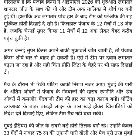
गौरतलब है कि पंजाब किंग्स ने आईपीएल 2026 की शुरुआत लगातार
ख्सि
शानदार जीत के साथ की थी और टीम अंक तालिका में शीर्ष पर बनी
य
हुई थी। हालांकि अब लगातार पांच हार के बाद टीम की प्लेऑफ की राह
त
मुश्किल होती दिखाई दे रही है। फिलहाल पंजाब के 12 मैचों में 13 अंक
यं
हैं, जबकि चेन्नई सुपर किंग्स 11 मैचों में 12 अंक लेकर बेहद करीब
ग
पहुंच चुकी है।
इं
अगर चेन्नई सुपर किंग्स अपने बाकी मुकाबले जीत जाती है, तो पंजाब
डि
किंग्स शीर्ष चार से बाहर हो सकती है। ऐसे में टीम पर दबाव लगातार
या
बढ़ता जा रहा है और यही चिंता प्रीति जिंटा के चेहरे पर भी साफ दिखाई
सा
दी।
हि
त्य
मैच के दौरान भी रिकी पोंटिंग काफी निराश नजर आए। मुंबई की पारी
के अंतिम ओवरों में पंजाब के गेंदबाजों की खराब रणनीति और डेथ
ज
ओवरों में कमजोर गेंदबाजी टीम की हार का बड़ा कारण बनी। पोंटिंग
ग
डगआउट के बाहर बाउंड्री लाइन के पास खड़े होकर खिलाड़ियों को
त
निर्देश देते दिखाई दिए, लेकिन टीम मैच नहीं बचा सकी।
ऑ
टो
मुंबई इंडियंस की जीत के सबसे बड़े हीरो तिलक वर्मा रहे। उन्होंने केवल
व
33 गेंदों में नाबाद 75 रन की तूफानी पारी खेली और मैच पूरी तरह मुंबई