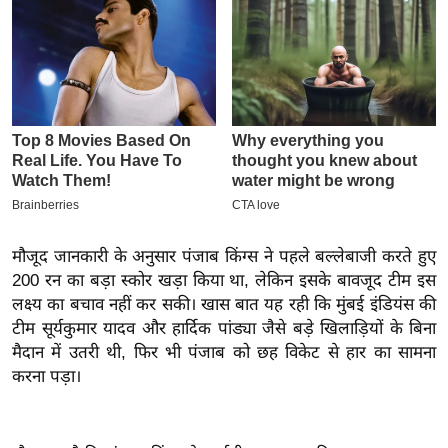
इ
म
ई
-
पे
प
र
मि
सा
मौजूद जानकारी के अनुसार पंजाब किंग्स ने पहले बल्लेबाजी करते हुए
ल
200 रन का बड़ा स्कोर खड़ा किया था, लेकिन इसके बावजूद टीम इस
लक्ष्य का बचाव नहीं कर सकी। खास बात यह रही कि मुंबई इंडियंस की
बे
टीम सूर्यकुमार यादव और हार्दिक पांड्या जैसे बड़े खिलाड़ियों के बिना
मि
मैदान में उतरी थी, फिर भी पंजाब को छह विकेट से हार का सामना
सा
करना पड़ा।
ल
श