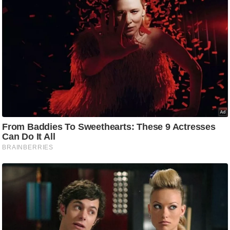
/
फै
श
न
घ
रे
लू
नु
स्खे
प
र्य
ट
न
स्थ
ल
फि