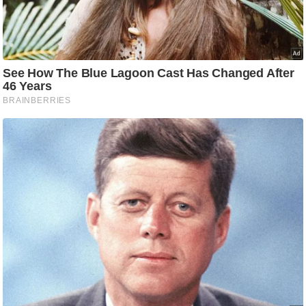
ष
ण
स
म
सा
म
यि
क
मा
तृ
भू
मि
स्तं
भ
ए
म
.