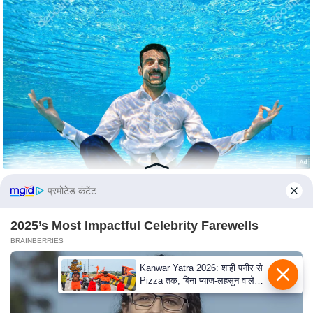
s
a
l
C
o
d
e
O
f
E
t
प्रमोटेड कंटेंट
h
i
2025’s Most Impactful Celebrity Farewells
c
BRAINBERRIES
s
Kanwar Yatra 2026: शाही पनीर से
R
Pizza तक, बिना प्याज-लहसुन वाले
Modern Menu का बढ़ा क्रेज
S