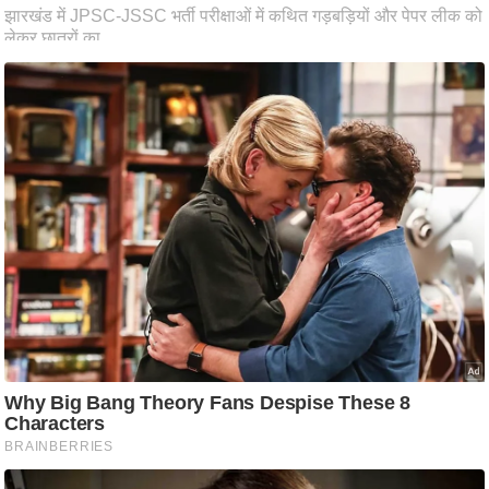
ति
ष
प्र
भु
म
हि
मा
/
ध
र्म
स्थ
ल
व्र
त
त्यो
हा
र