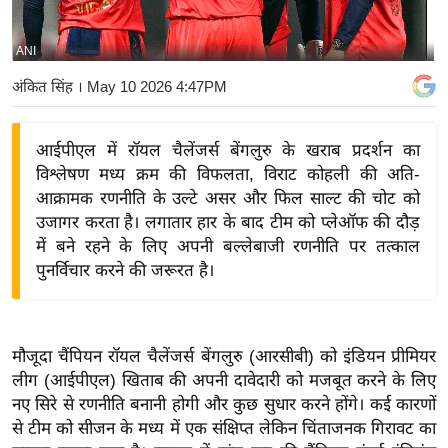
य
बि
ANI
ज़
अंकित सिंह
। May 10 2026 4:47PM
ने
स
आईपीएल में रॉयल चैलेंजर्स बेंगलुरु के खराब प्रदर्शन का
उ
विश्लेषण मध्य क्रम की विफलता, विराट कोहली की अति-
द्यो
आक्रामक रणनीति के उल्टे असर और फिल साल्ट की चोट को
ग
उजागर करता है। लगातार हार के बाद टीम को प्लेऑफ की दौड़
ज
में बने रहने के लिए अपनी बल्लेबाजी रणनीति पर तत्काल
ग
पुनर्विचार करने की जरूरत है।
त
वि
शे
मौजूदा चैंपियन रॉयल चैलेंजर्स बेंगलुरु (आरसीबी) को इंडियन प्रीमियर
ष
लीग (आईपीएल) खिताब की अपनी दावेदारी को मजबूत करने के लिए
ज्ञ
नए सिरे से रणनीति बनानी होगी और कुछ सुधार करने होंगे। कई कारणों
रा
से टीम को सीजन के मध्य में एक संक्षिप्त लेकिन चिंताजनक गिरावट का