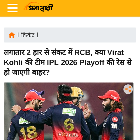
|
क्रिकेट
|
ता
लगातार 2 हार से संकट में RCB, क्या Virat
ज़ा
ख
Kohli की टीम IPL 2026 Playoff की रेस से
ब
हो जाएगी बाहर?
र
रा
ष्ट्री
य
अं
त
र्रा
ष्ट्री