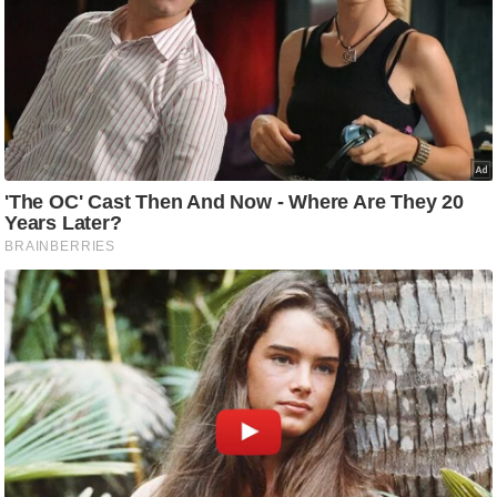
ट
ने
स
मं
त्रा
रि
ले
श
न
शि
प
रा
ज
नी
ति
वि
श्ले