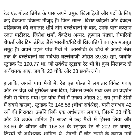
ख्सि
य
रेड एंड गोल्ड ब्रिगेड के पास अपने प्रमुख खिलाड़ियों और पदों के लिए
त
कई बैकअप विकल्प मौजूद हैं। फिल साल्ट, विराट कोहली और देवदत्त
यं
पडिक्कल की लगातार शीर्ष तीन बल्लेबाजों के बाद, उनके पास कप्तान
ग
रजत पाटीदार, जितेश शर्मा, वेंकटेश अय्यर, क्रुणाल पंड्या, रोमारियो
शेफर्ड और टिम डेविड जैसे भारतीय/विदेशी खिलाड़ियों का एक मजबूत
इं
समूह है। अपने पहले पांच मैचों में, आरसीबी के चौथे से आठवें नंबर
डि
तक के बल्लेबाजों का सर्वश्रेष्ठ बल्लेबाजी औसत 39.30 रहा, जबकि
या
स्ट्राइक रेट 190.77 था, जो सर्वश्रेष्ठ स्ट्राइक रेट भी है। कुल मिलाकर दो
सा
अर्धशतक आए, जबकि 23 चौके और 33 छक्के लगे।
हि
हालांकि, अगले पांच मैचों में, रेड एंड गोल्ड ने लगातार विकेट गंवाए
त्य
और रन चेज़ को मुश्किल बना दिया, जिससे उनके मध्य क्रम का प्रदर्शन
ज
तेज़ी से बिगड़ गया। इन पांच मैचों में उनका औसत 21 रहा (सभी टीमों
ग
में सबसे खराब), स्ट्राइक रेट 148.58 (चौथा सर्वश्रेष्ठ), यानी लगभग 42
त
रनों की गिरावट। उन्होंने सिर्फ एक अर्धशतक लगाया, जिसमें 23 चौके
ऑ
और 23 छक्के शामिल हैं। साल्ट ने छह मैचों में हिस्सा लिया और
टो
33.66 के औसत और 168.33 के स्ट्राइक रेट से 202 रन बनाए,
व
जिसमें दो अर्धशतक शामिल थे। उंगली में चोट लगने के कारण उन्हें