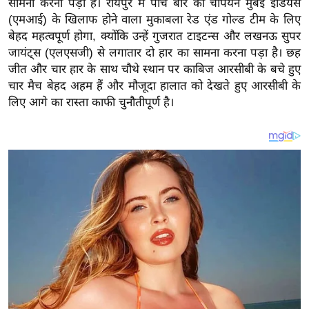
सामना करना पड़ा है। रायपुर में पांच बार की चैंपियन मुंबई इंडियंस
य
(एमआई) के खिलाफ होने वाला मुकाबला रेड एंड गोल्ड टीम के लिए
ब
बेहद महत्वपूर्ण होगा, क्योंकि उन्हें गुजरात टाइटन्स और लखनऊ सुपर
ज
जायंट्स (एलएसजी) से लगातार दो हार का सामना करना पड़ा है। छह
ट
जीत और चार हार के साथ चौथे स्थान पर काबिज आरसीबी के बचे हुए
खे
चार मैच बेहद अहम हैं और मौजूदा हालात को देखते हुए आरसीबी के
ल
लिए आगे का रास्ता काफी चुनौतीपूर्ण है।
क्रि
के
ट
I
P
L
2
0
2
6
क्रा