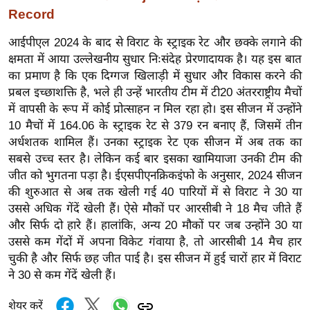
ड
Record
हॉ
ली
आईपीएल 2024 के बाद से विराट के स्ट्राइक रेट और छक्के लगाने की
वु
क्षमता में आया उल्लेखनीय सुधार निःसंदेह प्रेरणादायक है। यह इस बात
ड
का प्रमाण है कि एक दिग्गज खिलाड़ी में सुधार और विकास करने की
प्रबल इच्छाशक्ति है, भले ही उन्हें भारतीय टीम में टी20 अंतरराष्ट्रीय मैचों
फि
में वापसी के रूप में कोई प्रोत्साहन न मिल रहा हो। इस सीजन में उन्होंने
ल्म
10 मैचों में 164.06 के स्ट्राइक रेट से 379 रन बनाए हैं, जिसमें तीन
स
अर्धशतक शामिल हैं। उनका स्ट्राइक रेट एक सीजन में अब तक का
मी
सबसे उच्च स्तर है। लेकिन कई बार इसका खामियाजा उनकी टीम की
क्षा
जीत को भुगतना पड़ा है। ईएसपीएनक्रिकइंफो के अनुसार, 2024 सीजन
B
की शुरुआत से अब तक खेली गई 40 पारियों में से विराट ने 30 या
r
उससे अधिक गेंदें खेली हैं। ऐसे मौकों पर आरसीबी ने 18 मैच जीते हैं
और सिर्फ दो हारे हैं। हालांकि, अन्य 20 मौकों पर जब उन्होंने 30 या
e
उससे कम गेंदों में अपना विकेट गंवाया है, तो आरसीबी 14 मैच हार
a
चुकी है और सिर्फ छह जीत पाई है। इस सीजन में हुई चारों हार में विराट
k
ने 30 से कम गेंदें खेली हैं।
i
n
शेयर करें