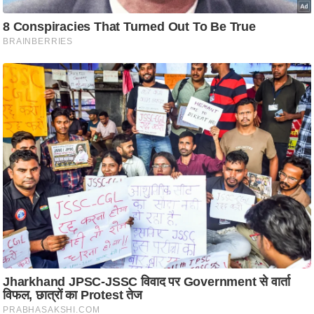
आ
र
.
आ
ई
.
चा
य
प
र
स
मी
क्षा
ध
र्म
ज्यो