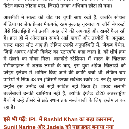
र्ल्ड
ब्रिटेन वापस लौटना पड़ा, जिससे उनका अभियान छोटा हो गया।
न्यू
आरसीबी ने साल्ट की चोट पर चुप्पी साध रखी है, जबकि सोशल
ज
मीडिया पर जेक फ्रेजर मैकगर्क, रहमानुल्लाह गुरबाज या जॉनी बेयरस्टो
ब्री
जैसे खिलाड़ियों को उनकी जगह लेने की अफवाहें और खबरें फैल रही
फ
हैं। हाल ही में ऑनलाइन सामने आई खबरों और तस्वीरों के अनुसार,
म
साल्ट भारत लौट आए हैं। लेकिन उनकी अनुपस्थिति में, जैकब बेथेल,
जिन्हें अक्सर अंग्रेजी क्रिकेट का 'स्टारबॉय' कहा जाता है, को शीर्ष क्रम
नो
में खेलने का मौका मिला। वानखेड़े स्टेडियम में भारत के खिलाफ
रं
सेमीफाइनल में शतक लगाने के बाद, इस युवा अंग्रेज खिलाड़ी को
ज
प्लेइंग इलेवन में शामिल किए जाने की काफी चर्चा थी, लेकिन चार
न
पारियों में सिर्फ 43 रन (जिसमें उनका सर्वश्रेष्ठ स्कोर 20 रन है) बनाकर
ज
उन्होंने इस उम्मीद को सही साबित नहीं किया है। शायद सलामी
ग
बल्लेबाजी उनकी खासियत नहीं है, क्योंकि इंग्लैंड टी20 अंतरराष्ट्रीय
त
मैचों में उन्हें तीसरे से छठे स्थान तक बल्लेबाजी के लिए इस्तेमाल कर
बॉ
रहा है।
ली
इसे भी पढ़ें:
IPL में Rashid Khan का बड़ा कारनामा,
वु
Sunil Narine और Jadeja को पछाड़कर बनाया नया