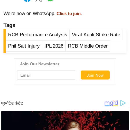
g
N
We're now on WhatsApp.
Click to join.
e
Tags
w
s
RCB Performance Analysis
Virat Kohli Strike Rate
ला
Phil Salt Injury
IPL 2026
RCB Middle Order
इ
फ
स्टा
इ
ल
टे
क्नॉ
लॉ
जी
ब्यू
टी