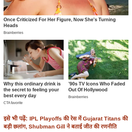
इ
म
ई
-
पे
प
र
मि
सा
ल
बे
मि
सा
ल
इसे भी पढ़ें:
IPL Playoffs की रेस में Gujarat Titans की
बड़ी छलांग, Shubman Gill ने बताई जीत की रणनीति
श