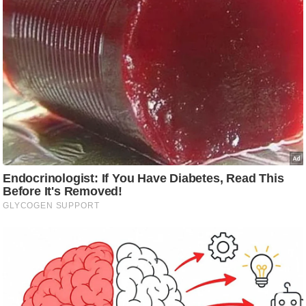
ड
हॉ
ली
वु
ड
फि
ल्म
स
मी
क्षा
B
r
e
a
k
i
n