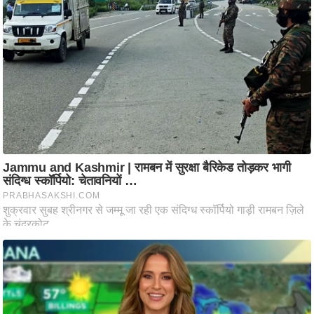
ति
ष
प्र
भु
म
हि
मा
/
ध
र्म
स्थ
ल
व्र
त
त्यो
हा
र