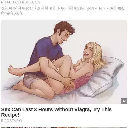
ष
ण
स
म
सा
म
यि
क
मा
तृ
भू
मि
स्तं
भ
ए
म
.