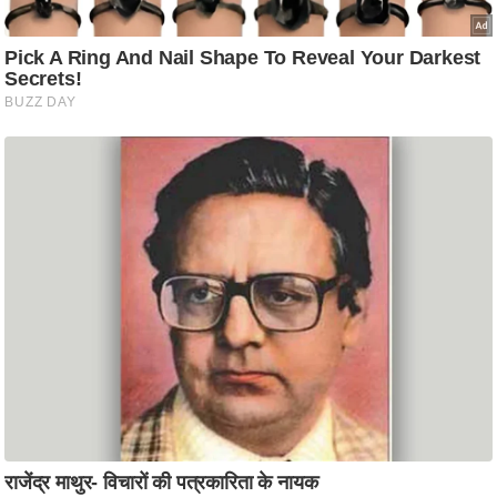
ट
ने
स
मं
त्रा
रि
ले
श
न
शि
प
रा
ज
नी
ति
वि
श्ले