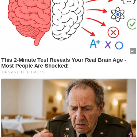
g
N
e
w
s
ला
इ
फ
स्टा
इ
ल
टे
क्नॉ
लॉ
जी
ब्यू
टी