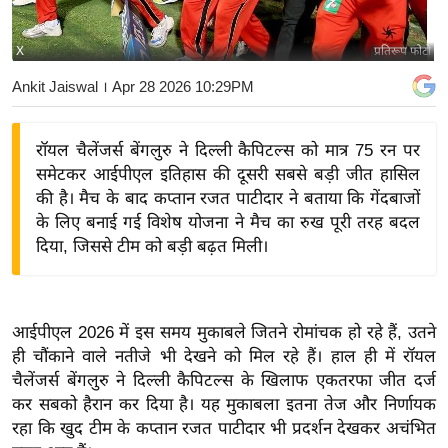
य
बि
X
प्रतिरूप फोटो
ज़
Ankit Jaiswal
। Apr 28 2026 10:29PM
ने
स
रॉयल चैलेंजर्स बेंगलुरु ने दिल्ली कैपिटल्स को मात्र 75 रन पर
उ
समेटकर आईपीएल इतिहास की दूसरी सबसे बड़ी जीत हासिल
द्यो
की है। मैच के बाद कप्तान रजत पाटीदार ने बताया कि गेंदबाजों
ग
के लिए बनाई गई विशेष योजना ने मैच का रुख पूरी तरह बदल
ज
दिया, जिससे टीम को बड़ी बढ़त मिली।
ग
त
वि
आईपीएल 2026 में इस समय मुकाबले जितने रोमांचक हो रहे हैं, उतने
शे
ही चौंकाने वाले नतीजे भी देखने को मिल रहे हैं। हाल ही में रॉयल
ष
चैलेंजर्स बेंगलुरु ने दिल्ली कैपिटल्स के खिलाफ एकतरफा जीत दर्ज
ज्ञ
कर सबको हैरान कर दिया है। यह मुकाबला इतना तेज और निर्णायक
रा
रहा कि खुद टीम के कप्तान रजत पाटीदार भी प्रदर्शन देखकर अचंभित