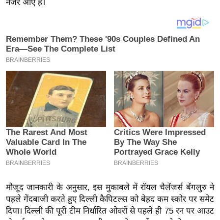
नजर आए हैं।
य
ब
ज
ट
खे
ल
क्रि
के
ट
I
P
L
2
0
मौजूद जानकारी के अनुसार, इस मुकाबले में रॉयल चैलेंजर्स बेंगलुरु ने
2
पहले गेंदबाजी करते हुए दिल्ली कैपिटल्स को बेहद कम स्कोर पर समेट
6
दिया। दिल्ली की पूरी टीम निर्धारित ओवरों से पहले ही 75 रन पर आउट
क्रा