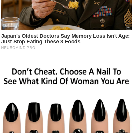
/
फै
श
न
घ
रे
लू
नु
स्खे
प
र्य
ट
न
स्थ
ल
फि