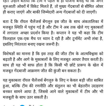
रहा। उन्होंने बताया कि टीम ने पहले से ही योजना बनाई थी कि अगर
ख्सि
शुरुआती ओवरों में विकेट मिलते हैं, तो मुख्य गेंदबाजों से सीमित ओवर
य
ही कराए जाएंगे और बाकी जिम्मेदारी अन्य गेंदबाजों को दी जाएगी।
त
यं
बता दें कि रॉयल चैलेंजर्स बेंगलुरु इस जीत के साथ अंकतालिका में
मजबूत स्थिति में पहुंच गई है और टीम ने अब तक खेले गए मुकाबलों
ग
में लगातार अच्छा प्रदर्शन किया है। कप्तान ने यह भी कहा कि टीम
इं
फिलहाल एक-एक मैच पर ध्यान दे रही है और टूर्नामेंट अभी लंबा है,
डि
इसलिए निरंतरता बनाए रखना जरूरी है।
या
सा
विशेषज्ञों का मानना है कि इस तरह की जीत टीम के आत्मविश्वास को
हि
बढ़ाती है और आगे के मुकाबलों के लिए मजबूत आधार तैयार करती है।
साथ ही यह भी साफ होता है कि किसी भी छोटे प्रारूप के खेल में
त्य
मजबूत गेंदबाजी आक्रमण जीत की कुंजी बन सकता है।
ज
ग
यह मुकाबला रॉयल चैलेंजर्स बेंगलुरु के लिए न केवल बड़ी जीत साबित
त
हुआ, बल्कि टीम की रणनीति और संतुलन का भी बेहतरीन उदाहरण
ऑ
बनकर सामने आया है, जिससे आने वाले मुकाबलों में टीम और भी
मजबूती के साथ उतर सकती है।
टो
व