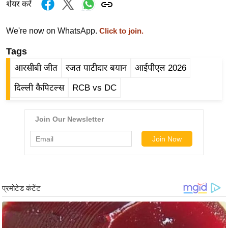
शेयर करें
र्ल्ड
न्यू
We're now on WhatsApp.
Click to join.
ज
ब्री
Tags
फ
आरसीबी जीत
रजत पाटीदार बयान
आईपीएल 2026
म
दिल्ली कैपिटल्स
RCB vs DC
नो
रं
ज
न
ज
ग
त
बॉ
ली
वु