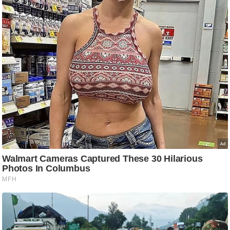
आ
र
.
आ
ई
.
चा
य
प
र
स
मी
क्षा
ध
र्म
ज्यो