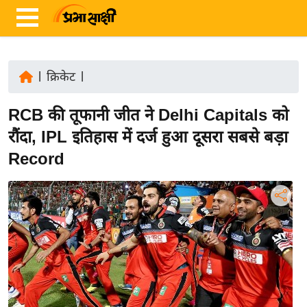
|
क्रिकेट
|
ता
RCB की तूफानी जीत ने Delhi Capitals को
ज़ा
ख
रौंदा, IPL इतिहास में दर्ज हुआ दूसरा सबसे बड़ा
ब
Record
र
रा
ष्ट्री
य
अं
त
र्रा
ष्ट्री