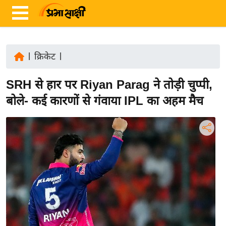
|
क्रिकेट
|
ता
SRH से हार पर Riyan Parag ने तोड़ी चुप्पी,
ज़ा
ख
बोले- कई कारणों से गंवाया IPL का अहम मैच
ब
र
रा
ष्ट्री
य
अं
त
र्रा
ष्ट्री