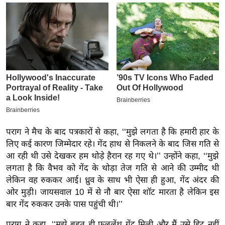
इ
म
ई
-
पे
प
र
मि
सा
पराग ने मैच के बाद पत्रकारों से कहा, ‘‘मुझे लगता है कि हमारी हार के
ल
लिए कई कारण जिम्मेदार रहे। गेंद हाथ से निकलने के बाद जिस गति से
आ रही थी उसे देखकर हम थोड़े हैरान रह गए थे।’’ उन्होंने कहा, ‘‘मुझे
बे
लगता है कि वैभव को गेंद के थोड़ा तेज गति से आने की उम्मीद थी
मि
लेकिन वह रुककर आई। ध्रुव के साथ भी ऐसा ही हुआ, गेंद अंदर की
सा
ओर मुड़ी। जायसवाल 10 में से नौ बार ऐसा शॉट मारता है लेकिन इस
ल
बार गेंद रुककर उनके पास पहुंची थी।’’
श
पराग ने कहा, ‘‘मुझे बहुत ही फुललेंथ गेंद मिली और मैं उसे हिट नहीं