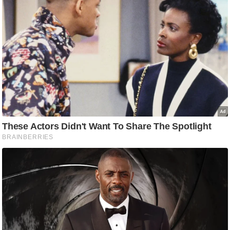
g
N
e
w
s
ला
इ
फ
स्टा
इ
ल
टे
क्नॉ
लॉ
जी
ब्यू
टी