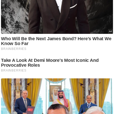
/
फै
श
न
घ
रे
लू
नु
स्खे
प
र्य
ट
न
स्थ
ल
फि