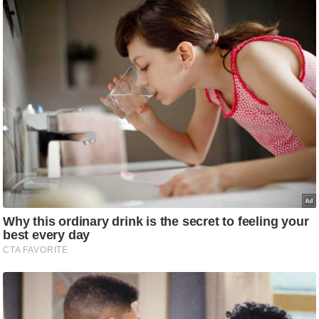
ड
हॉ
ली
वु
ड
फि
ल्म
स
मी
क्षा
B
r
e
a
k
i
n