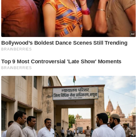
ष
ण
स
म
सा
म
यि
क
मा
तृ
भू
मि
स्तं
भ
ए
म
.