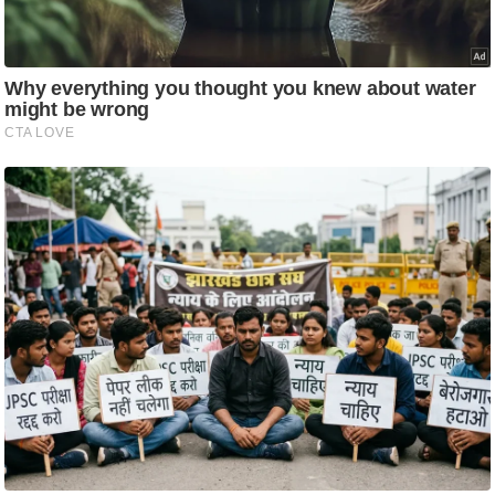
ति
ष
प्र
भु
म
हि
मा
/
ध
र्म
स्थ
ल
व्र
त
त्यो
हा
र