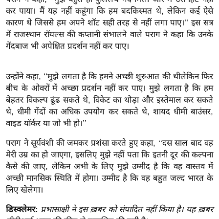
ख्सि
कर पाया। मैं यह नहीं कहूंगा कि हम बदकिस्मत थे, लेकिन कई ऐसे
य
कारण थे जिससे हम अपने शॉट सही तरह से नहीं लगा पाए।’’ इस सत्र
त
में राजस्थान रॉयल्स की कप्तानी संभालने वाले पराग ने कहा कि उनके
यं
गेंदबाज भी अपेक्षित प्रदर्शन नहीं कर पाए।
ग
इं
उन्होंने कहा, ‘‘मुझे लगता है कि हमने अच्छी शुरुआत की थीलेकिन फिर
डि
बीच के ओवरों में अच्छा प्रदर्शन नहीं कर पाए। मुझे लगता है कि हम
या
बेहतर विकल्प ढूंढ सकते थे, विकेट का थोड़ा और इस्तेमाल कर सकते
सा
थे, धीमी गेंदों का अधिक उपयोग कर सकते थे, शायद धीमी बाउंसर,
हि
वाइड यॉर्कर या जो भी हो।’’
त्य
पराग ने सूर्यवंशी की जमकर प्रशंसा करते हुए कहा, ‘‘दस साल बाद वह
ज
मेरी उम्र का हो जाएगा, इसलिए मुझे नहीं पता कि इतनी दूर की कल्पना
ग
कैसे की जाए, लेकिन अभी के लिए मुझे उम्मीद है कि वह वास्तव में
त
अच्छी मानसिक स्थिति में होगा। उम्मीद है कि वह बहुत जल्द भारत के
ऑ
लिए खेलेगा।
टो
डिस्क्लेमर:
प्रभासाक्षी ने इस ख़बर को संपादित नहीं किया है। यह ख़बर
व