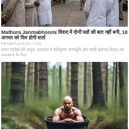
आ
र
.
आ
ई
.
चा
य
प
र
स
मी
क्षा
ध
र्म
ज्यो