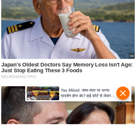
d
e
o
s
i
O
S
A
p
p
A
Yes Milord: जंतर-मंतर पर धरना-
b
प्रदर्शन होगा बंद? हाई कोर्ट से लेकर
सुप्रीम कोर्ट तक में क्या नई बहस छिड़
o
गई
u
t
u
s