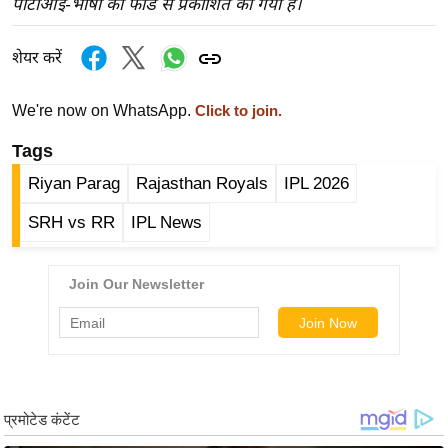
पीटीआई-भाषा की फीड से प्रकाशित की गयी है।
र्ल्ड
न्यू
शेयर करें
ज
ब्री
We're now on WhatsApp.
Click to join.
फ
Tags
म
नो
Riyan Parag
Rajasthan Royals
IPL 2026
रं
SRH vs RR
IPL News
ज
न
ज
ग
त
बॉ
ली
वु