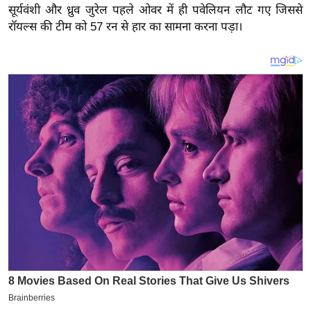
य
सूर्यवंशी और ध्रुव जुरेल पहले ओवर में ही पवेलियन लौट गए जिससे
ब
रॉयल्स की टीम को 57 रन से हार का सामना करना पड़ा।
ज
ट
खे
ल
क्रि
के
ट
I
P
L
2
0
2
6
क्रा