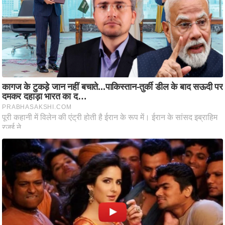
ट
ने
स
मं
त्रा
रि
ले
श
न
शि
प
रा
ज
नी
ति
वि
श्ले