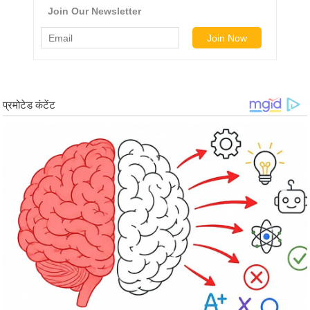
र्ल्ड
न्यू
ज
ब्री
फ
म
नो
रं
ज
न
ज
ग
त
बॉ
ली
वु