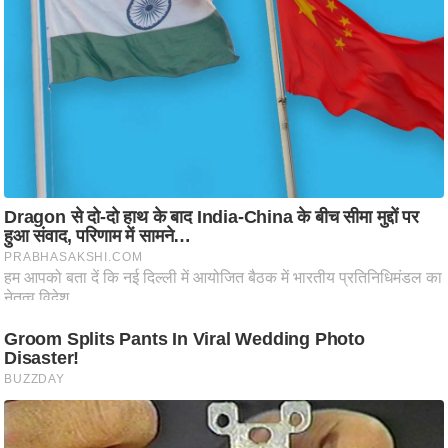
ट
ने
स
मं
त्रा
रि
ले
श
न
शि
प
रा
ज
नी
ति
वि
श्ले