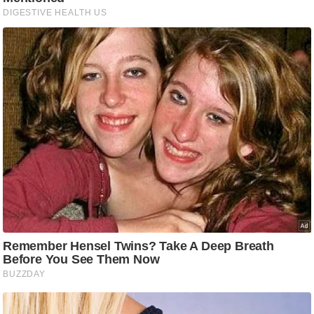
g
N
e
w
s
ला
इ
फ
स्टा
इ
ल
टे
क्नॉ
लॉ
जी
ब्यू
टी