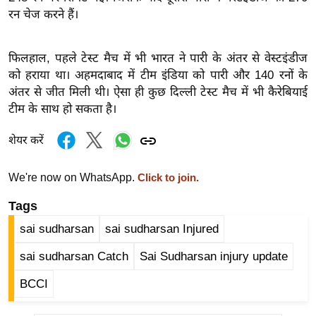
ख्सि
रन चेज करने हैं।
य
त
फिलहाल, पहले टेस्ट मैच में भी भारत ने पारी के अंतर से वेस्टइंडीज
यं
को हराया था। अहमदाबाद में टीम इंडिया को पारी और 140 रनों के
ग
अंतर से जीत मिली थी। ऐसा ही कुछ दिल्ली टेस्ट मैच में भी कैरेबियाई
इं
टीम के साथ हो सकता है।
डि
या
शेयर करें
सा
हि
We're now on WhatsApp.
Click to join.
त्य
Tags
ज
sai sudharsan
sai sudharsan Injured
ग
त
sai sudharsan Catch
Sai Sudharsan injury update
ऑ
BCCI
टो
व