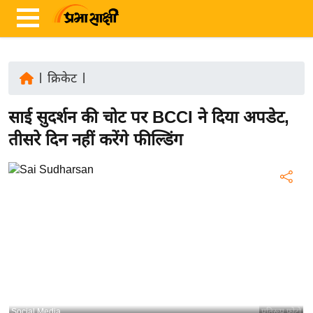
|
क्रिकेट
|
ता
साई सुदर्शन की चोट पर BCCI ने दिया अपडेट,
ज़ा
ख
तीसरे दिन नहीं करेंगे फील्डिंग
ब
र
रा
ष्ट्री
य
अं
त
र्रा
ष्ट्री
Social Media
प्रतिरूप फोटो