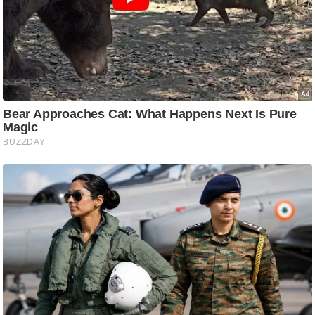
ति
ष
प्र
भु
म
हि
मा
/
ध
र्म
स्थ
ल
व्र
त
त्यो
हा
र