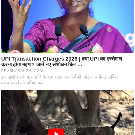
आ
र
.
आ
ई
.
चा
य
प
र
स
मी
क्षा
ध
र्म
ज्यो