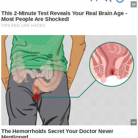
ड
हॉ
ली
वु
ड
फि
ल्म
स
मी
क्षा
B
r
e
a
k
i
n