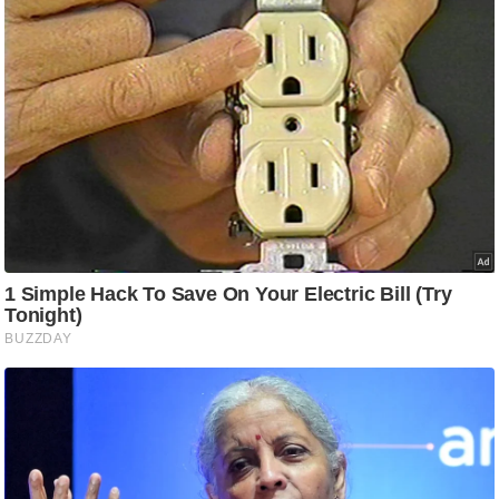
ष
ण
स
म
सा
म
यि
क
मा
तृ
भू
मि
स्तं
भ
ए
म
.