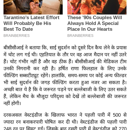
इ
म
ई
-
पे
प
बीसीसीआई ने बताया कि, साई सुदर्शन को दूसरे दिन कैच लेने के प्रयास
र
में चोट लग गई थी। एहतियात के तौर पर वह आज मैदान पर नहीं उतरे
हैं। चोट गंभीर नहीं है और वह ठीक हैं। बीसीसीआई की मेडिकल टीम
मि
उनकी निगरानी कर रही है। हर्षित राणा फिलहाल के लिए उनके
सा
फील्डिंग सब्सटीट्यूट रहेंगे। हालांकि, समय-समय पर कोई अन्य फील्डर
ल
भी साई सुदर्शन की जगह फील्डिंग करता हुआ नजर आ सकता है।
अच्छी बात ये है कि वे जरूरत पड़ने पर बल्लेबाजी के लिए उतर सकते
बे
हैं, लेकिन मैच के मौजूदा परिदृश्य को देखें तो बल्लेबाजी की जरूरत
मि
नहीं होगी।
सा
दरसअसल वेस्टइंडीज के खिलाफ भारत ने पहली पारी में 500 से
ल
ज्यादा रन बनाकरपारी घोषित कर दी थी। वेस्टइंडीज की पहली पारी
श
248 रन पर सिमट गई। जिसके बाद दूसरी पारी में वेस्टइंडीज को 270