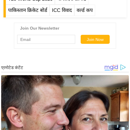
र्ल्ड
पाकिस्तान क्रिकेट बोर्ड
ICC विवाद
वर्ल्ड कप
न्यू
ज
ब्री
फ
म
नो
रं
ज
न
ज
ग
त
बॉ
ली
वु