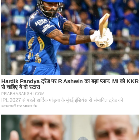
ट
ने
स
मं
त्रा
रि
ले
श
न
शि
प
रा
ज
नी
ति
वि
श्ले