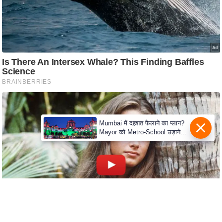
e
r
t
i
s
e
P
r
i
v
Mumbai में दहशत फैलाने का प्लान?
a
Mayor को Metro-School उड़ाने
की धमकी
c
y
P
o
l
i