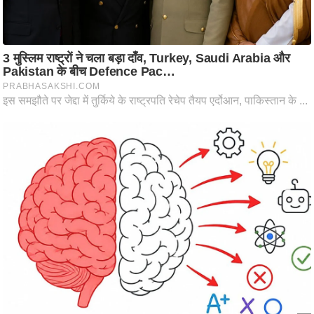
ति
ष
प्र
भु
म
हि
मा
/
ध
र्म
स्थ
ल
व्र
त
त्यो
हा
र