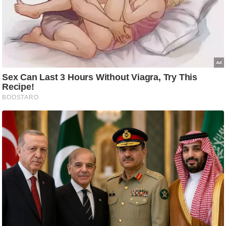
आ
र
.
आ
ई
.
चा
य
प
र
स
मी
क्षा
ध
र्म
ज्यो