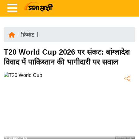
|
क्रिकेट
|
ता
T20 World Cup 2026 पर संकट: बांग्लादेश
ज़ा
ख
विवाद में पाकिस्तान की भागीदारी पर सवाल
ब
र
रा
ष्ट्री
य
अं
त
र्रा
ष्ट्री
X @JayShah
प्रतिरूप फोटो