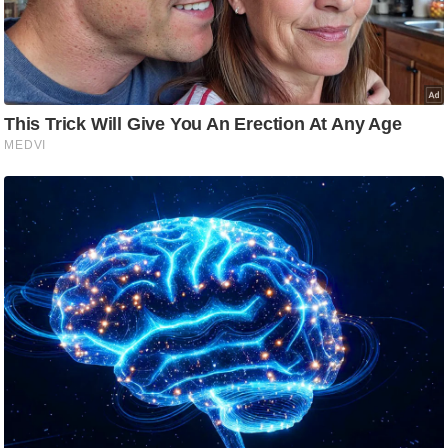
ड
हॉ
ली
वु
ड
फि
ल्म
स
मी
क्षा
B
r
e
a
k
i
n