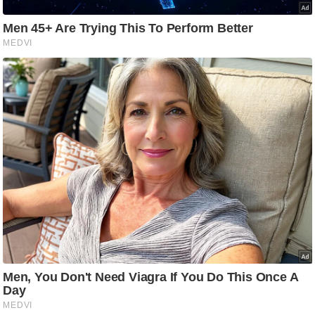
g
N
e
w
s
ला
इ
फ
स्टा
इ
ल
टे
क्नॉ
लॉ
जी
ब्यू
टी