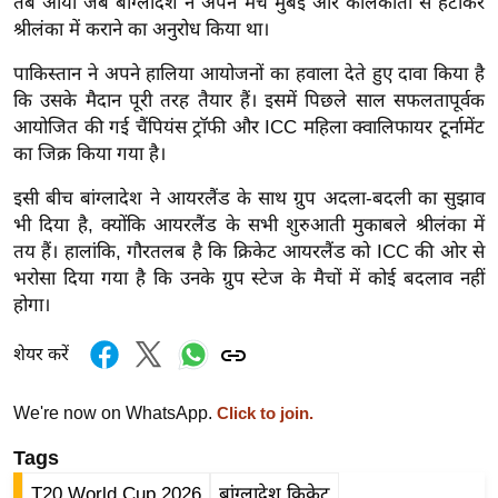
तब आया जब बांग्लादेश ने अपने मैच मुंबई और कोलकाता से हटाकर
ख्सि
श्रीलंका में कराने का अनुरोध किया था।
य
त
पाकिस्तान ने अपने हालिया आयोजनों का हवाला देते हुए दावा किया है
यं
कि उसके मैदान पूरी तरह तैयार हैं। इसमें पिछले साल सफलतापूर्वक
आयोजित की गई चैंपियंस ट्रॉफी और ICC महिला क्वालिफायर टूर्नामेंट
ग
का जिक्र किया गया है।
इं
डि
इसी बीच बांग्लादेश ने आयरलैंड के साथ ग्रुप अदला-बदली का सुझाव
या
भी दिया है, क्योंकि आयरलैंड के सभी शुरुआती मुकाबले श्रीलंका में
सा
तय हैं। हालांकि, गौरतलब है कि क्रिकेट आयरलैंड को ICC की ओर से
भरोसा दिया गया है कि उनके ग्रुप स्टेज के मैचों में कोई बदलाव नहीं
हि
होगा।
त्य
ज
शेयर करें
ग
त
We're now on WhatsApp.
Click to join.
ऑ
Tags
टो
व
T20 World Cup 2026
बांग्लादेश क्रिकेट