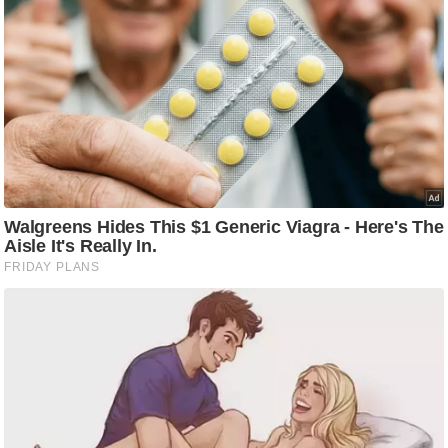
ष
ण
स
म
सा
म
यि
क
मा
तृ
भू
मि
स्तं
भ
ए
म
.