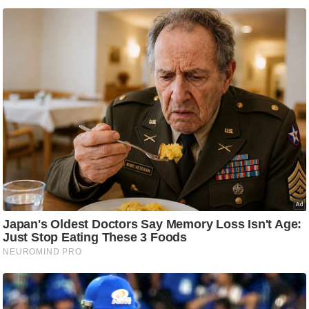
/
फै
श
न
घ
रे
लू
नु
स्खे
प
र्य
ट
न
स्थ
ल
फि