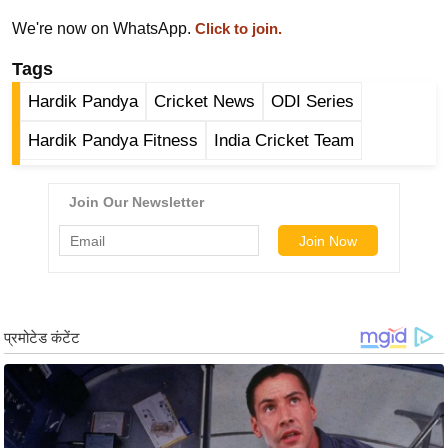
र्ल्ड
We're now on WhatsApp.
Click to join.
न्यू
Tags
ज
ब्री
Hardik Pandya
Cricket News
ODI Series
फ
Hardik Pandya Fitness
India Cricket Team
म
नो
रं
ज
न
ज
ग
त
बॉ
ली
वु