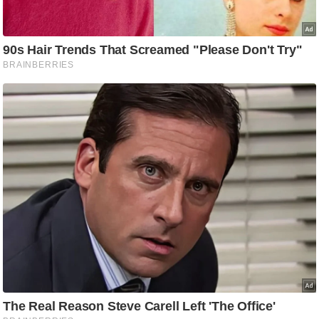
/
फै
श
न
घ
रे
लू
नु
स्खे
प
र्य
ट
न
स्थ
ल
फि