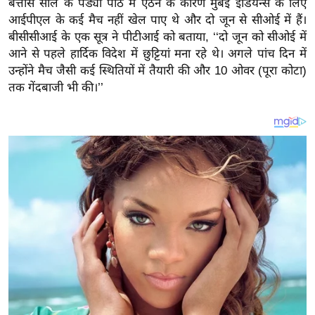
बत्तीस साल के पंड्या पीठ में ऐंठन के कारण मुंबई इंडियन्स के लिए
य
आईपीएल के कई मैच नहीं खेल पाए थे और दो जून से सीओई में हैं।
ब
बीसीसीआई के एक सूत्र ने पीटीआई को बताया, ‘‘दो जून को सीओई में
ज
आने से पहले हार्दिक विदेश में छुट्टियां मना रहे थे। अगले पांच दिन में
ट
उन्होंने मैच जैसी कई स्थितियों में तैयारी की और 10 ओवर (पूरा कोटा)
खे
तक गेंदबाजी भी की।’’
ल
क्रि
के
ट
I
P
L
2
0
2
6
क्रा