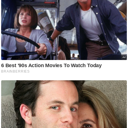
ड
हॉ
ली
वु
ड
फि
ल्म
स
मी
क्षा
B
r
e
a
k
i
n