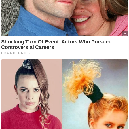
g
N
e
w
s
ला
इ
फ
स्टा
इ
ल
टे
क्नॉ
लॉ
जी
ब्यू
टी