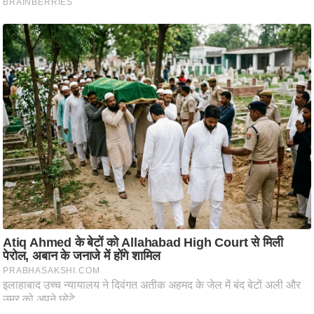
ट
ने
स
मं
त्रा
रि
ले
श
न
शि
प
रा
ज
नी
ति
वि
श्ले