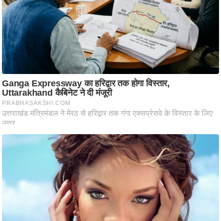
ति
ष
प्र
भु
म
हि
मा
/
ध
र्म
स्थ
ल
व्र
त
त्यो
हा
र