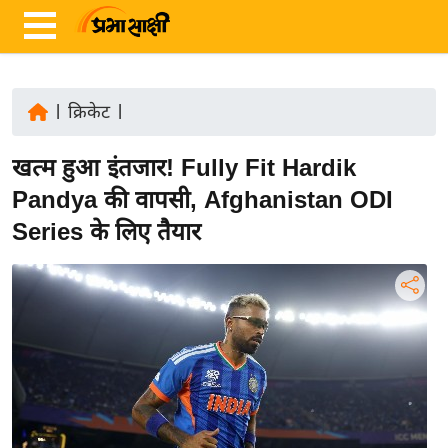
|
क्रिकेट
|
ता
खत्म हुआ इंतजार! Fully Fit Hardik
ज़ा
ख
Pandya की वापसी, Afghanistan ODI
ब
Series के लिए तैयार
र
रा
ष्ट्री
य
अं
त
र्रा
ष्ट्री