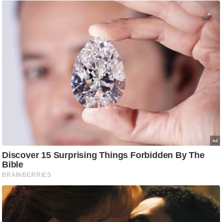
ष
ण
स
म
सा
म
यि
क
मा
तृ
भू
मि
स्तं
भ
ए
म
.