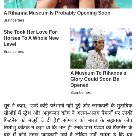
इ
म
ई
-
पे
प
र
मि
सा
ल
बे
मि
सूत्र ने कहा, ‘‘उन्हें कोई परेशानी नहीं हुई और जानकारी के मुताबिक
सा
सीओई में स्ट्रेंथ और अनुकूलन कोच ने अलग-अलग पैमानों पर उनकी
फिटनेस को मंजूरी दे दी है।’’ सोमवार को भारत के सहायक कोच
ल
सितांशु कोटक ने कहा था कि भले ही उनके पास पंड्या की फिटनेस के
श
बारे में कोई ताजा जानकारी नहीं है लेकिन उन्हें लगता है कि यह