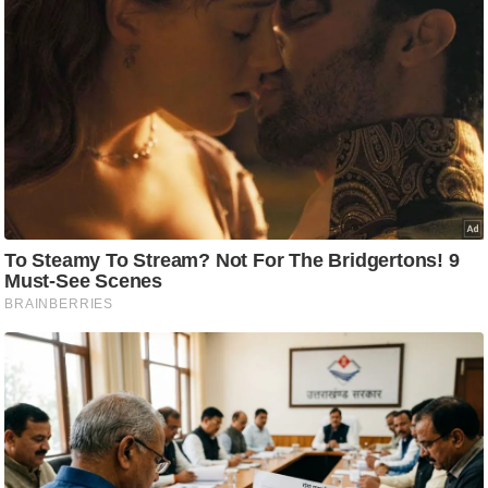
आ
र
.
आ
ई
.
चा
य
प
र
स
मी
क्षा
ध
र्म
ज्यो