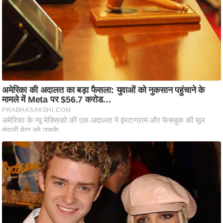
ति
ष
प्र
भु
म
हि
मा
/
ध
र्म
स्थ
ल
व्र
त
त्यो
हा
र