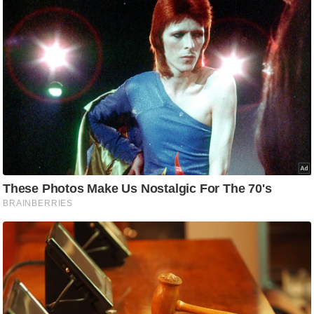
आ
र
.
आ
ई
.
चा
य
प
र
स
मी
क्षा
ध
र्म
ज्यो