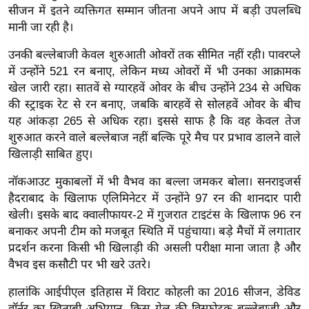
ख्सि
सीजन में इतने व्यक्तिगत सम्मान जीतना अपने आप में बड़ी उपलब्धि
य
मानी जा रही है।
त
उनकी बल्लेबाजी केवल शुरुआती ओवरों तक सीमित नहीं रही। पावरप्ले
यं
में उन्होंने 521 रन बनाए, लेकिन मध्य ओवरों में भी उनका आक्रामक
ग
खेल जारी रहा। सातवें से ग्यारहवें ओवर के बीच उन्होंने 234 से अधिक
इं
की स्ट्राइक रेट से रन बनाए, जबकि बारहवें से सोलहवें ओवर के बीच
डि
यह आंकड़ा 265 से अधिक रहा। इससे साफ है कि वह केवल तेज
या
शुरुआत करने वाले बल्लेबाज नहीं बल्कि पूरे मैच पर प्रभाव डालने वाले
खिलाड़ी साबित हुए।
सा
हि
नॉकआउट मुकाबलों में भी वैभव का बल्ला जमकर बोला। सनराइजर्स
त्य
हैदराबाद के खिलाफ एलिमिनेटर में उन्होंने 97 रन की शानदार पारी
ज
खेली। इसके बाद क्वालीफायर-2 में गुजरात टाइटंस के खिलाफ 96 रन
ग
बनाकर अपनी टीम को मजबूत स्थिति में पहुंचाया। बड़े मैचों में लगातार
त
प्रदर्शन करना किसी भी खिलाड़ी की असली परीक्षा माना जाता है और
वैभव इस कसौटी पर भी खरे उतरे।
ऑ
टो
हालांकि आईपीएल इतिहास में विराट कोहली का 2016 सीजन, डेविड
व
वॉर्नर का खिताबी अभियान, क्रिस गेल की विस्फोटक बल्लेबाजी और