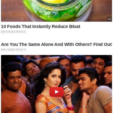
g
N
e
w
s
ला
इ
फ
स्टा
इ
ल
टे
क्नॉ
लॉ
जी
ब्यू
टी