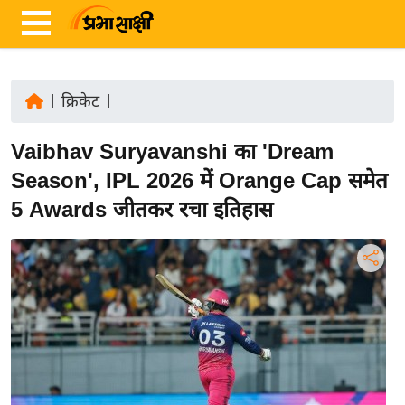
|
क्रिकेट
|
ता
Vaibhav Suryavanshi का 'Dream
ज़ा
ख
Season', IPL 2026 में Orange Cap समेत
ब
5 Awards जीतकर रचा इतिहास
र
रा
ष्ट्री
य
अं
त
र्रा
ष्ट्री