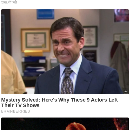
ष
ण
स
म
सा
म
यि
क
मा
तृ
भू
मि
स्तं
भ
ए
म
.