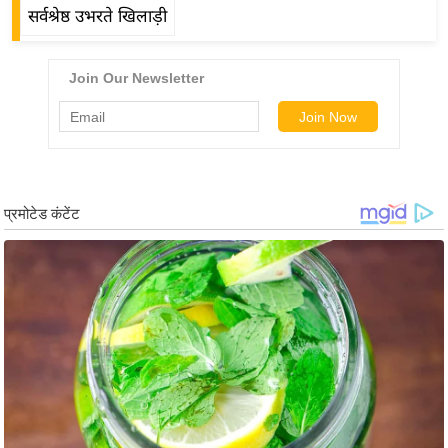
ड
सर्वश्रेष्ठ उभरते खिलाड़ी
हॉ
ली
वु
ड
फि
ल्म
स
मी
क्षा
B
r
e
a
k
i
n