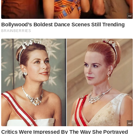
/
फै
श
न
घ
रे
लू
नु
स्खे
प
र्य
ट
न
स्थ
ल
फि