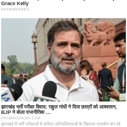
ट
ने
स
मं
त्रा
रि
ले
श
न
शि
प
रा
ज
नी
ति
वि
श्ले