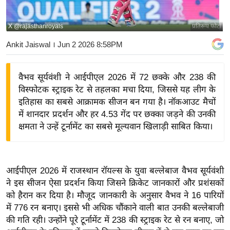
य
बि
X @rajasthanroyals
प्रतिरूप फोटो
ज़
Ankit Jaiswal
। Jun 2 2026 8:58PM
ने
स
वैभव सूर्यवंशी ने आईपीएल 2026 में 72 छक्के और 238 की
उ
विस्फोटक स्ट्राइक रेट से तहलका मचा दिया, जिससे यह लीग के
द्यो
इतिहास का सबसे आक्रामक सीजन बन गया है। नॉकआउट मैचों
ग
में शानदार प्रदर्शन और हर 4.53 गेंद पर छक्का जड़ने की उनकी
ज
क्षमता ने उन्हें टूर्नामेंट का सबसे मूल्यवान खिलाड़ी साबित किया।
ग
त
वि
आईपीएल 2026 में राजस्थान रॉयल्स के युवा बल्लेबाज वैभव सूर्यवंशी
शे
ने इस सीजन ऐसा प्रदर्शन किया जिसने क्रिकेट जानकारों और प्रशंसकों
ष
को हैरान कर दिया है। मौजूद जानकारी के अनुसार वैभव ने 16 पारियों
ज्ञ
में 776 रन बनाए। इससे भी अधिक चौंकाने वाली बात उनकी बल्लेबाजी
रा
की गति रही। उन्होंने पूरे टूर्नामेंट में 238 की स्ट्राइक रेट से रन बनाए, जो