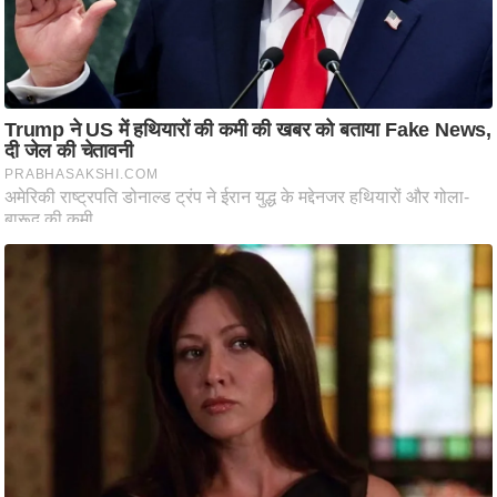
ष
ण
स
म
सा
म
यि
क
मा
तृ
भू
मि
स्तं
भ
ए
म
.