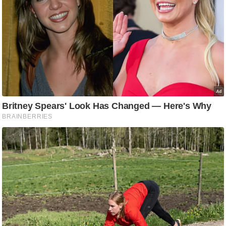
/
फै
श
न
घ
रे
लू
नु
स्खे
प
र्य
ट
न
स्थ
ल
फि