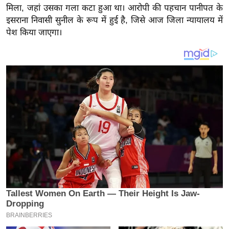
य
मिला, जहां उसका गला कटा हुआ था। आरोपी की पहचान पानीपत के
ब
इसराना निवासी सुनील के रूप में हुई है, जिसे आज जिला न्यायालय में
ज
पेश किया जाएगा।
ट
खे
ल
क्रि
के
ट
I
P
L
2
0
2
6
क्रा