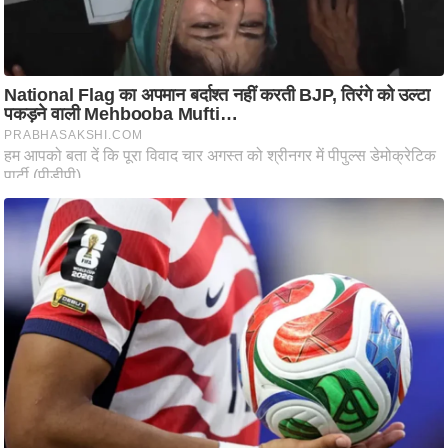
ति
ष
प्र
भु
म
हि
मा
/
ध
र्म
स्थ
ल
व्र
त
त्यो
हा
र