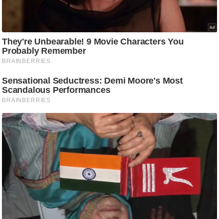
आ
र
.
आ
ई
.
चा
य
प
र
स
मी
क्षा
ध
र्म
ज्यो