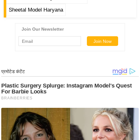
g
Sheetal Model Haryana
N
e
w
s
ला
इ
फ
स्टा
इ
ल
टे
क्नॉ
लॉ
जी
ब्यू
टी