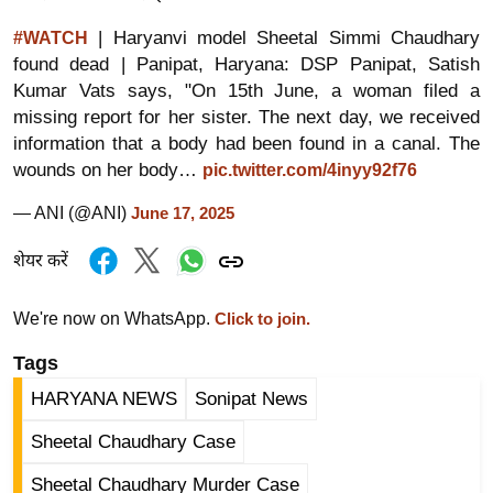
ड
हॉ
| Haryanvi model Sheetal Simmi Chaudhary
#WATCH
ली
found dead | Panipat, Haryana: DSP Panipat, Satish
वु
Kumar Vats says, "On 15th June, a woman filed a
missing report for her sister. The next day, we received
ड
information that a body had been found in a canal. The
फि
wounds on her body…
pic.twitter.com/4inyy92f76
ल्म
स
— ANI (@ANI)
June 17, 2025
मी
शेयर करें
क्षा
B
We're now on WhatsApp.
Click to join.
r
e
Tags
a
HARYANA NEWS
Sonipat News
k
Sheetal Chaudhary Case
i
n
Sheetal Chaudhary Murder Case