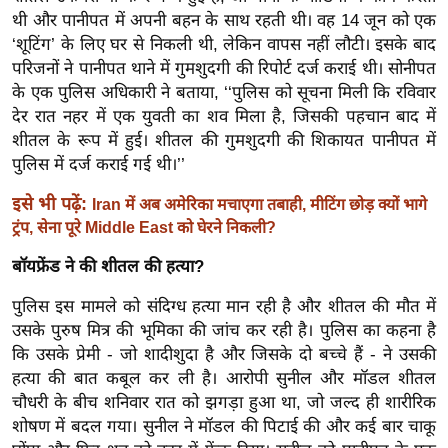
ख्सि
थी और पानीपत में अपनी बहन के साथ रहती थी। वह 14 जून को एक
य
‘शूटिंग’ के लिए घर से निकली थी, लेकिन वापस नहीं लौटी। इसके बाद
त
परिजनों ने पानीपत थाने में गुमशुदगी की रिपोर्ट दर्ज कराई थी। सोनीपत
यं
के एक पुलिस अधिकारी ने बताया, ‘‘पुलिस को सूचना मिली कि रविवार
ग
देर रात नहर में एक युवती का शव मिला है, जिसकी पहचान बाद में
शीतल के रूप में हुई। शीतल की गुमशुदगी की शिकायत पानीपत में
इं
पुलिस में दर्ज कराई गई थी।’’
डि
या
इसे भी पढ़ें:
Iran में अब अमेरिका मचाएगा तबाही, मीटिंग छोड़ क्यों भागे
सा
ट्रंप, सेना पूरे Middle East को घेरने निकली?
हि
बॉयफ्रेंड ने की शीतल की हत्या?
त्य
ज
पुलिस इस मामले को संदिग्ध हत्या मान रही है और शीतल की मौत में
ग
उसके पुरुष मित्र की भूमिका की जांच कर रही है। पुलिस का कहना है
कि उसके प्रेमी - जो शादीशुदा है और जिसके दो बच्चे हैं - ने उसकी
त
हत्या की बात कबूल कर ली है। आरोपी सुनील और मॉडल शीतल
ऑ
चौधरी के बीच शनिवार रात को झगड़ा हुआ था, जो जल्द ही शारीरिक
टो
शोषण में बदल गया। सुनील ने मॉडल की पिटाई की और कई बार चाकू
व