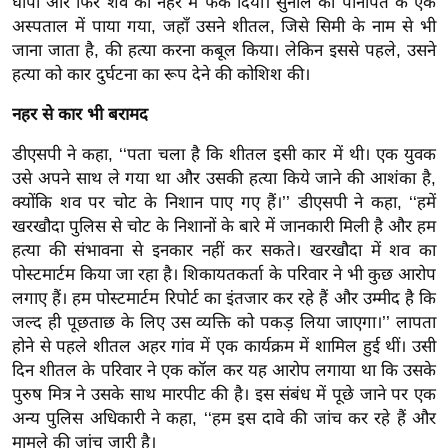
घोंपा और फिर शव को नहर में फेंक दिया। सुनील को पानीपत के एक
र्ल्ड
अस्पताल में पाया गया, जहाँ उसने शीतल, जिसे सिमी के नाम से भी
न्यू
जाना जाता है, की हत्या करना कबूल किया। लेकिन इससे पहले, उसने
ज
हत्या को कार दुर्घटना का रूप देने की कोशिश की।
ब्री
नहर से कार भी बरामद
फ
डीएसपी ने कहा, ‘‘पता चला है कि शीतल इसी कार में थी। एक युवक
म
उसे अपने साथ ले गया था और उसकी हत्या किये जाने की आशंका है,
नो
क्योंकि शव पर चोट के निशान पाए गए हैं।’’ डीएसपी ने कहा, ‘‘हमें
रं
खरखौदा पुलिस से चोट के निशानों के बारे में जानकारी मिली है और हम
ज
हत्या की संभावना से इनकार नहीं कर सकते। खरखौदा में शव का
न
पोस्टमार्टम किया जा रहा है। शिकायतकर्ता के परिवार ने भी कुछ आरोप
ज
लगाए हैं। हम पोस्टमार्टम रिपोर्ट का इंतजार कर रहे हैं और उम्मीद है कि
ग
जल्द ही पूछताछ के लिए उस व्यक्ति को पकड़ लिया जाएगा।’’ लापता
त
होने से पहले शीतल अहर गांव में एक कार्यक्रम में शामिल हुई थीं। उसी
बॉ
दिन शीतल के परिवार ने एक कॉल कर यह आरोप लगाया था कि उसके
पुरुष मित्र ने उसके साथ मारपीट की है। इस संबंध में पूछे जाने पर एक
ली
अन्य पुलिस अधिकारी ने कहा, ‘‘हम इस दावे की जांच कर रहे हैं और
वु
मामले की जांच जारी है।