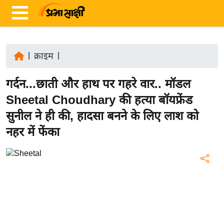
|
क्राइम
|
ता
गर्दन...छाती और हाथ पर गहरे वार.. मॉडल
ज़ा
ख
Sheetal Choudhary की हत्या बॉयफ्रेंड
ब
सुनील ने ही की, हादसा बनने के लिए लाश को
र
नहर में फेंका
रा
ष्ट्री
य
अं
त
र्रा
ष्ट्री