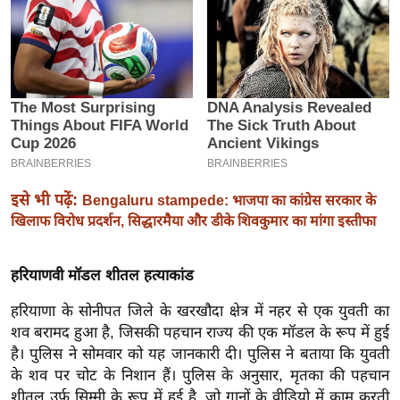
इ
म
ई
-
पे
प
र
मि
इसे भी पढ़ें:
Bengaluru stampede: भाजपा का कांग्रेस सरकार के
सा
खिलाफ विरोध प्रदर्शन, सिद्धारमैया और डीके शिवकुमार का मांगा इस्तीफा
ल
हरियाणवी मॉडल शीतल हत्याकांड
बे
मि
हरियाणा के सोनीपत जिले के खरखौदा क्षेत्र में नहर से एक युवती का
सा
शव बरामद हुआ है, जिसकी पहचान राज्य की एक मॉडल के रूप में हुई
है। पुलिस ने सोमवार को यह जानकारी दी। पुलिस ने बताया कि युवती
ल
के शव पर चोट के निशान हैं। पुलिस के अनुसार, मृतका की पहचान
श
शीतल उर्फ सिम्मी के रूप में हुई है, जो गानों के वीडियो में काम करती