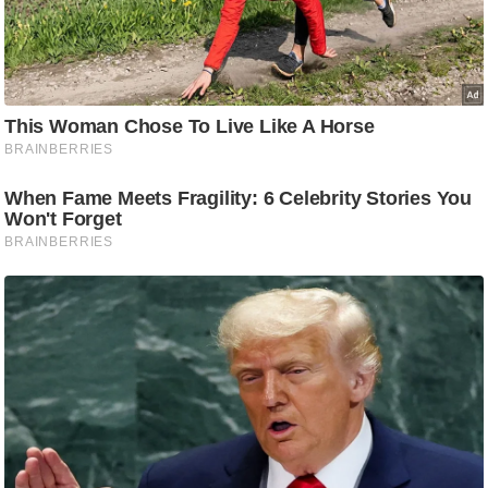
ट
ने
स
मं
त्रा
रि
ले
श
न
शि
प
रा
ज
नी
ति
वि
श्ले