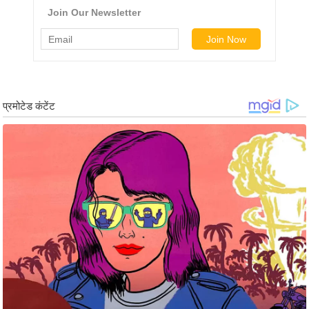
ड
हॉ
ली
वु
ड
फि
ल्म
स
मी
क्षा
B
r
e
a
k
i
n