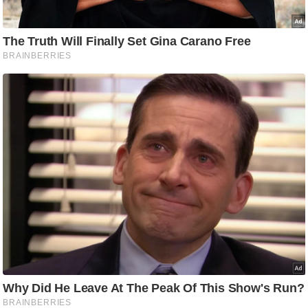
/
फै
श
न
घ
रे
लू
नु
स्खे
प
र्य
ट
न
स्थ
ल
फि