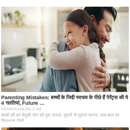
ट
ने
स
मं
त्रा
रि
ले
श
न
शि
प
रा
ज
नी
ति
वि
श्ले