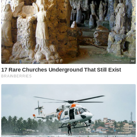
आ
र
.
आ
ई
.
चा
य
प
र
स
मी
क्षा
ध
र्म
ज्यो