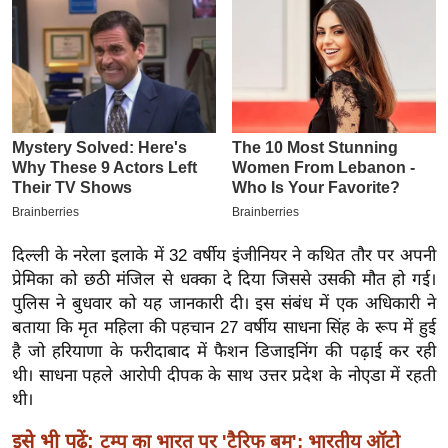
इ
म
ई
-
पे
प
र
मि
सा
दिल्ली के नरेला इलाके में 32 वर्षीय इंजीनियर ने कथित तौर पर अपनी
ल
प्रेमिका को छठी मंजिल से धक्का दे दिया जिससे उसकी मौत हो गई।
पुलिस ने बुधवार को यह जानकारी दी। इस संबंध में एक अधिकारी ने
बे
बताया कि मृत महिला की पहचान 27 वर्षीय साधना सिंह के रूप में हुई
मि
है जो हरियाणा के फरीदाबाद में फैशन डिजाइनिंग की पढ़ाई कर रही
सा
थी। साधना पहले आरोपी दीपक के साथ उत्तर प्रदेश के नोएडा में रहती
ल
थी।
श
इसे भी पढ़ें:
ट्रम्प का भारत पर 'टैरिफ बम': भारतीय ऑटो