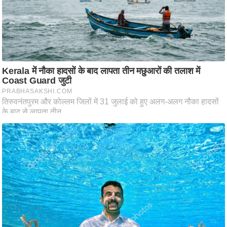
ति
ष
प्र
भु
म
हि
मा
/
ध
र्म
स्थ
ल
व्र
त
त्यो
हा
र