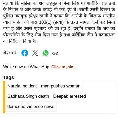
बताया कि महिला का शव लहूलुहान मिला जिस पर शारीरिक प्रताड़ना
र्ल्ड
के निशान थे और उसके कपड़े भी फटे हुए थे। बाहरी उत्तरी दिल्ली के
न्यू
पुलिस उपायुक्त हरेश्वर स्वामी ने बताया कि आरोपी के खिलाफ भारतीय
ज
न्याय संहिता की धारा 103(1) (हत्या) के तहत मामला दर्ज कर लिया
ब्री
गया है और उससे पूछताछ की जा रही है। उन्होंने बताया कि शव को
फ
पोस्टमॉर्टम के लिए भेज दिया गया है तथा फॉरेंसिक टीम ने घटनास्थल
म
का निरीक्षण किया है।
नो
शेयर करें
रं
ज
We're now on WhatsApp.
Click to join.
न
ज
Tags
ग
Narela incident
man pushes woman
त
Sadhana Singh death
Deepak arrested
बॉ
ली
domestic violence news
वु