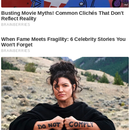
g
N
e
w
s
ला
इ
फ
स्टा
इ
ल
टे
क्नॉ
लॉ
जी
ब्यू
टी