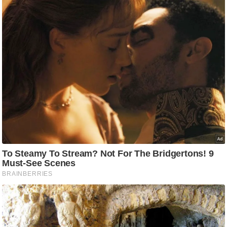
ष
ण
स
म
सा
म
यि
क
मा
तृ
भू
मि
स्तं
भ
ए
म
.