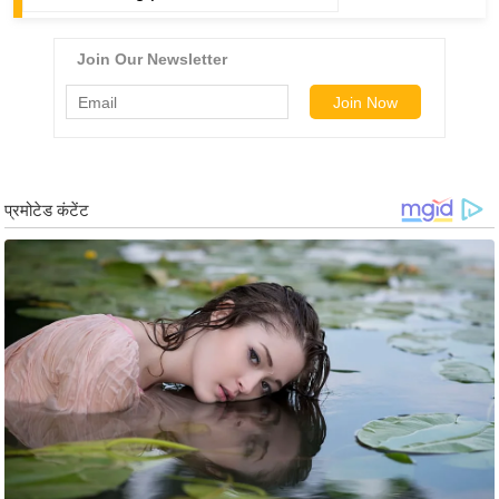
ष
ण
स
म
सा
म
यि
क
मा
तृ
भू
मि
स्तं
भ
ए
म
.