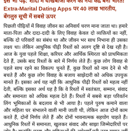
इसे भी पढ़ें:
शादी में धोखेबाजी करने का नया केंद्र बना भारत!
र्ल्ड
Extra-Marital Dating Apps पर 40 लाख भारतीय,
न्यू
बेंगलुरु सूची में सबसे ऊपर
ज
पिछली पीढ़ियों में विवाह जीवन का अनिवार्य चरण माना जाता था। हमारे
ब्री
माता-पिता और दादा-दादी के लिए विवाह केवल दो व्यक्तियों का नहीं,
फ
बल्कि दो परिवारों का संबंध था और जीवन भर साथ निभाना ही उसका
म
लक्ष्य था। लेकिन आधुनिक पीढ़ी रिश्तों को अलग दृष्टि से देख रही है।
नो
आज के युवा पहले शिक्षा, करियर और आर्थिक स्थिरता को प्राथमिकता
रं
देते हैं, उसके बाद रिश्तों के बारे में निर्णय लेते हैं। कुछ लोग विवाह से
पहले साथ रहने का विकल्प चुनते हैं, कुछ रिश्तों को नाम देने से भी
ज
बचते हैं और कुछ लोग विवाह के बजाय साझेदारी को अधिक उपयुक्त
न
मानते हैं। इसका अर्थ यह नहीं कि आधुनिक पीढ़ी रिश्तों को महत्व नहीं
ज
देती, बल्कि इसका अर्थ यह है कि वे रिश्तों में स्वतंत्रता, सम्मान, संवाद
ग
और समानता को अधिक महत्व देते हैं। रिश्तों में सबसे बड़ा परिवर्तन
त
लिंग भूमिकाओं के बदलाव से भी आया है। पहले पुरुष कमाने वाला
बॉ
और महिला घर संभालने वाली मानी जाती थी, लेकिन आज दोनों काम
ली
करते हैं, दोनों निर्णय लेते हैं और दोनों भावनात्मक सहयोग चाहते हैं।
वु
आधुनिक रिश्तों में समानता, खुलकर संवाद और साझा जिम्मेदारियों पर