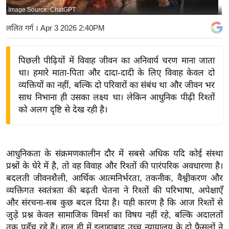
Image Source: ChatGPT
य
बि
ललित गर्ग
। Apr 3 2026 2:40PM
ज़
ने
पिछली पीढ़ियों में विवाह जीवन का अनिवार्य चरण माना जाता
स
था। हमारे माता-पिता और दादा-दादी के लिए विवाह केवल दो
उ
व्यक्तियों का नहीं, बल्कि दो परिवारों का संबंध था और जीवन भर
द्यो
साथ निभाना ही उसका लक्ष्य था। लेकिन आधुनिक पीढ़ी रिश्तों
ग
को अलग दृष्टि से देख रही है।
ज
ग
त
आधुनिकता के संक्रमणकालीन दौर में सबसे अधिक यदि कोई संस्था
वि
प्रश्नों के घेरे में है, तो वह विवाह और रिश्तों की पारंपरिक अवधारणा है।
बदलती जीवनशैली, आर्थिक आत्मनिर्भरता, तकनीक, वैश्वीकरण और
शे
व्यक्तिगत स्वतंत्रता की बढ़ती चेतना ने रिश्तों की परिभाषा, अपेक्षाएँ
ष
और संरचना-सब कुछ बदल दिया है। यही कारण है कि आज रिश्तों से
ज्ञ
जुड़े प्रश्न केवल सामाजिक विमर्श का विषय नहीं रहे, बल्कि अदालतों
रा
तक पहुँच रहे हैं। हाल ही में इलाहाबाद उच्च न्यायालय के दो फैसलों ने