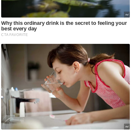
आ
र
.
आ
ई
.
चा
य
प
र
स
मी
क्षा
ध
र्म
ज्यो