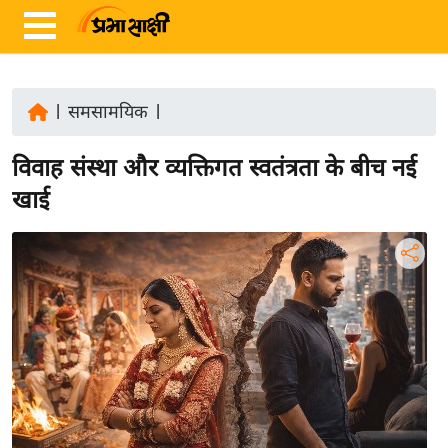
|
समसामयिक
|
ता
विवाह संस्था और व्यक्तिगत स्वतंत्रता के बीच नई
ज़ा
ख
खाई
ब
र
रा
ष्ट्री
य
अं
त
र्रा
ष्ट्री