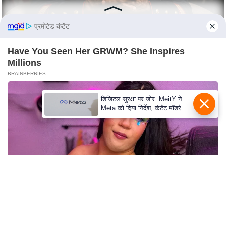
n
d
प्रमोटेड कंटेंट
r
o
Have You Seen Her GRWM? She Inspires
i
Millions
d
BRAINBERRIES
A
p
डिजिटल सुरक्षा पर जोर: MeitY ने
Meta को दिया निर्देश, कंटेंट मॉडरेशन
p
मजबूत करे
Shocking Turn Of Event: Actors Who Pursued