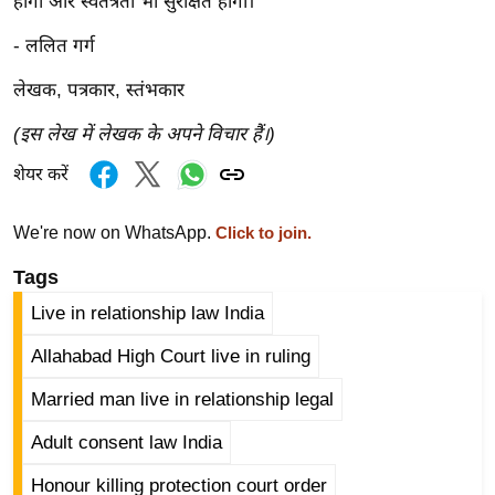
ट
होगा और स्वतंत्रता भी सुरक्षित होगी।
ने
- ललित गर्ग
स
मं
लेखक, पत्रकार, स्तंभकार
त्रा
(इस लेख में लेखक के अपने विचार हैं।)
रि
शेयर करें
ले
श
We're now on WhatsApp.
Click to join.
न
शि
Tags
प
Live in relationship law India
रा
Allahabad High Court live in ruling
ज
नी
Married man live in relationship legal
ति
Adult consent law India
वि
श्ले
Honour killing protection court order