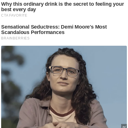
ति
ष
प्र
भु
म
हि
मा
/
ध
र्म
स्थ
ल
व्र
त
त्यो
हा
र