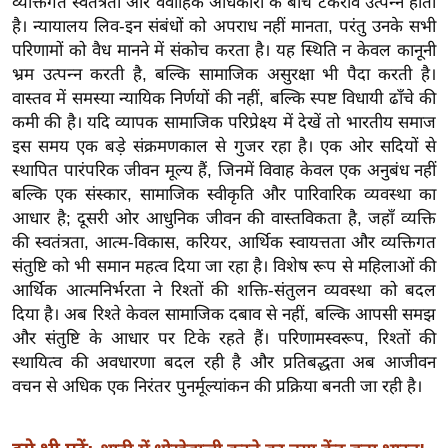
व्यक्तिगत स्वतंत्रता और वैवाहिक अधिकारों के बीच टकराव उत्पन्न होता
ख्सि
है। न्यायालय लिव-इन संबंधों को अपराध नहीं मानता, परंतु उनके सभी
य
परिणामों को वैध मानने में संकोच करता है। यह स्थिति न केवल कानूनी
त
भ्रम उत्पन्न करती है, बल्कि सामाजिक असुरक्षा भी पैदा करती है।
यं
वास्तव में समस्या न्यायिक निर्णयों की नहीं, बल्कि स्पष्ट विधायी ढाँचे की
ग
कमी की है। यदि व्यापक सामाजिक परिप्रेक्ष्य में देखें तो भारतीय समाज
इं
इस समय एक बड़े संक्रमणकाल से गुजर रहा है। एक ओर सदियों से
डि
स्थापित पारंपरिक जीवन मूल्य हैं, जिनमें विवाह केवल एक अनुबंध नहीं
बल्कि एक संस्कार, सामाजिक स्वीकृति और पारिवारिक व्यवस्था का
या
आधार है; दूसरी ओर आधुनिक जीवन की वास्तविकता है, जहाँ व्यक्ति
सा
की स्वतंत्रता, आत्म-विकास, करियर, आर्थिक स्वायत्तता और व्यक्तिगत
हि
संतुष्टि को भी समान महत्व दिया जा रहा है। विशेष रूप से महिलाओं की
त्य
आर्थिक आत्मनिर्भरता ने रिश्तों की शक्ति-संतुलन व्यवस्था को बदल
ज
दिया है। अब रिश्ते केवल सामाजिक दबाव से नहीं, बल्कि आपसी समझ
ग
और संतुष्टि के आधार पर टिके रहते हैं। परिणामस्वरूप, रिश्तों की
त
स्थायित्व की अवधारणा बदल रही है और प्रतिबद्धता अब आजीवन
वचन से अधिक एक निरंतर पुनर्मूल्यांकन की प्रक्रिया बनती जा रही है।
ऑ
टो
व