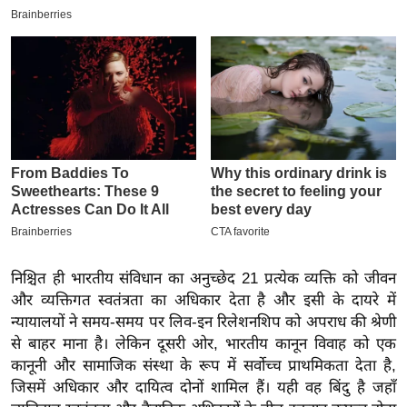
इ
म
ई
-
पे
प
र
मि
सा
ल
निश्चित ही भारतीय संविधान का अनुच्छेद 21 प्रत्येक व्यक्ति को जीवन
बे
और व्यक्तिगत स्वतंत्रता का अधिकार देता है और इसी के दायरे में
मि
न्यायालयों ने समय-समय पर लिव-इन रिलेशनशिप को अपराध की श्रेणी
सा
से बाहर माना है। लेकिन दूसरी ओर, भारतीय कानून विवाह को एक
ल
कानूनी और सामाजिक संस्था के रूप में सर्वोच्च प्राथमिकता देता है,
जिसमें अधिकार और दायित्व दोनों शामिल हैं। यही वह बिंदु है जहाँ
श