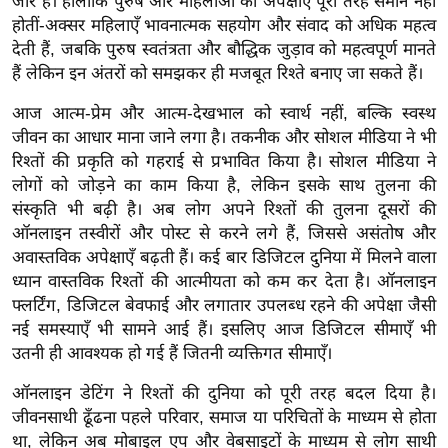
ड
जोर है। हालांकि पुरुष और महिलाओं की अपेक्षाएँ पूरी तरह समान नहीं
होतीं-अक्सर महिलाएँ भावनात्मक सहयोग और संवाद को अधिक महत्व
हॉ
देती हैं, जबकि पुरुष स्वतंत्रता और बौद्धिक जुड़ाव को महत्वपूर्ण मानते
ली
हैं लेकिन इन अंतरों को समझकर ही मजबूत रिश्ते बनाए जा सकते हैं।
वु
ड
आज आत्म-प्रेम और आत्म-देखभाल को स्वार्थ नहीं, बल्कि स्वस्थ
जीवन का आधार माना जाने लगा है। तकनीक और सोशल मीडिया ने भी
फि
रिश्तों की प्रकृति को गहराई से प्रभावित किया है। सोशल मीडिया ने
ल्म
लोगों को जोड़ने का काम किया है, लेकिन इसके साथ तुलना की
स
संस्कृति भी बढ़ी है। अब लोग अपने रिश्तों की तुलना दूसरों की
मी
ऑनलाइन तस्वीरों और पोस्ट से करने लगे हैं, जिससे असंतोष और
क्षा
अवास्तविक अपेक्षाएँ बढ़ती हैं। कई बार डिजिटल दुनिया में मिलने वाला
B
ध्यान वास्तविक रिश्तों की आत्मीयता को कम कर देता है। ऑनलाइन
r
फ्लर्टिंग, डिजिटल बेवफाई और लगातार उपलब्ध रहने की अपेक्षा जैसी
e
नई समस्याएँ भी सामने आई हैं। इसलिए आज डिजिटल सीमाएँ भी
a
उतनी ही आवश्यक हो गई हैं जितनी व्यक्तिगत सीमाएँ।
k
ऑनलाइन डेटिंग ने रिश्तों की दुनिया को पूरी तरह बदल दिया है।
i
जीवनसाथी ढूँढना पहले परिवार, समाज या परिचितों के माध्यम से होता
n
था, लेकिन अब मोबाइल एप और वेबसाइटों के माध्यम से लोग साथी