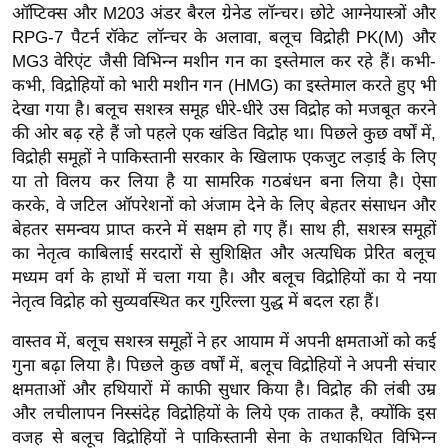
ड
ऑप्टिक्स और M203 अंडर बैरल ग्रेनेड लॉन्चर। छोटे आग्नेयास्त्रों और
हॉ
RPG-7 पैटर्न रॉकेट लॉन्चर के अलावा, बलूच विद्रोही PK(M) और
ली
MG3 वेरिएंट जैसी विभिन्न मशीन गन का इस्तेमाल कर रहे हैं। कभी-
वु
कभी, विद्रोहियों को भारी मशीन गन (HMG) का इस्तेमाल करते हुए भी
ड
देखा गया है। बलूच सशस्त्र समूह धीरे-धीरे उस विद्रोह को मजबूत करने
की ओर बढ़ रहे हैं जो पहले एक खंडित विद्रोह था। पिछले कुछ वर्षों में,
फि
विद्रोही समूहों ने पाकिस्तानी सरकार के खिलाफ एकजुट लड़ाई के लिए
ल्म
या तो विलय कर लिया है या सामरिक गठबंधन बना लिया है। ऐसा
स
करके, वे जटिल ऑपरेशनों को अंजाम देने के लिए बेहतर संसाधन और
मी
बेहतर समन्वय प्राप्त करने में सक्षम हो गए हैं। साथ ही, सशस्त्र समूहों
क्षा
का नेतृत्व काबिलाई सरदारों से सुशिक्षित और अत्यधिक प्रेरित बलूच
B
मध्यम वर्ग के हाथों में चला गया है। और बलूच विद्रोहियों का ये नया
r
नेतृत्व विद्रोह को सुव्यवस्थित कर गुरिल्ला युद्ध में बदल रहा हैं।
e
वास्तव में, बलूच सशस्त्र समूहों ने हर आयाम में अपनी क्षमताओं को कई
a
गुना बढ़ा लिया है। पिछले कुछ वर्षों में, बलूच विद्रोहियों ने अपनी संचार
k
क्षमताओं और हथियारों में काफी सुधार किया है। विद्रोह की लंबी उम्र
i
और लचीलापन निस्संदेह विद्रोहियों के लिये एक ताकत है, क्योंकि इस
n
वजह से बलूच विद्रोहियों ने पाकिस्तानी सेना के तथाकथित विभिन्न