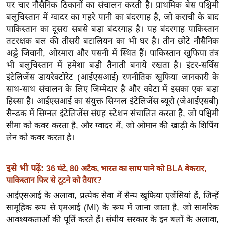
ख्सि
पर चार नौसैनिक ठिकानों का संचालन करती है। प्राथमिक बेस पश्चिमी
बलूचिस्तान में ग्वादर का गहरे पानी का बंदरगाह है, जो कराची के बाद
य
पाकिस्तान का दूसरा सबसे बड़ा बंदरगाह है। यह बंदरगाह पाकिस्तान
त
तटरक्षक बल की तीसरी बटालियन का भी घर है। तीन छोटे नौसैनिक
यं
अड्डे जिवानी, ओरमारा और पसनी में स्थित हैं। पाकिस्तान खुफिया तंत्र
ग
भी बलूचिस्तान में हमेशा बड़ी तैनाती बनाये रखता है। इंटर-सर्विस
इं
इंटेलिजेंस डायरेक्टोरेट (आईएसआई) रणनीतिक खुफिया जानकारी के
डि
साथ-साथ संचालन के लिए जिम्मेदार है और क्वेटा में इसका एक बड़ा
या
हिस्सा है। आईएसआई का संयुक्त सिग्नल इंटेलिजेंस ब्यूरो (जेआईएसबी)
सैन्डक में सिग्नल इंटेलिजेंस संग्रह स्टेशन संचालित करता है, जो पश्चिमी
सा
सीमा को कवर करता है, और ग्वादर में, जो ओमान की खाड़ी के शिपिंग
हि
लेन को कवर करता है।
त्य
ज
ग
इसे भी पढ़ें:
36 घंटे, 80 अटैक, भारत का साथ पाने को BLA बेकरार,
त
पाकिस्तान फिर से टूटने को तैयार?
ऑ
आईएसआई के अलावा, प्रत्येक सेवा में सैन्य खुफिया एजेंसियां हैं, जिन्हें
टो
सामूहिक रूप से एमआई (MI) के रूप में जाना जाता है, जो सामरिक
आवश्यकताओं की पूर्ति करते हैं। संघीय सरकार के इन बलों के अलावा,
व