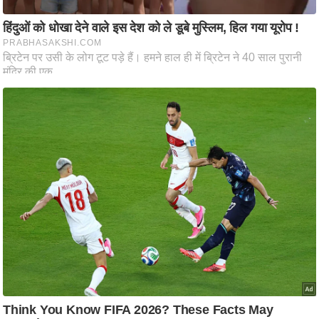
ति
ष
प्र
भु
म
हि
मा
/
ध
र्म
स्थ
ल
व्र
त
त्यो
हा
र