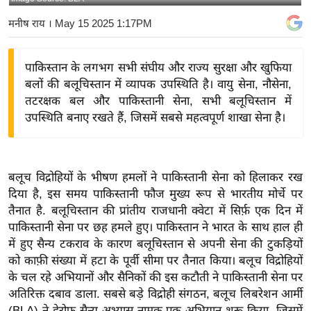
य
मनीष राय
। May 15 2025 1:17PM
बि
ज़
पाकिस्तान के लगभग सभी संघीय और राज्य सुरक्षा और खुफिया
ने
बलों की बलूचिस्तान में व्यापक उपस्थिति है। वायु सेना, नौसेना,
स
तटरक्षक बल और पाकिस्तानी सेना, सभी बलूचिस्तान में
उ
उपस्थिति बनाए रखते हैं, जिसमें सबसे महत्वपूर्ण शाखा सेना है।
द्यो
ग
ज
बलूच विद्रोहियों के भीषण हमलों ने पाकिस्तानी सेना को हिलाकर रख
ग
दिया है, इस समय पाकिस्तानी फौज मुख्य रूप से भारतीय मोर्चे पर
त
तैनात है. बलूचिस्तान की प्रांतीय राजधानी क्वेटा में सिर्फ़ एक दिन में
वि
पाकिस्तानी सेना पर छह हमले हुए। पाकिस्तान ने भारत के साथ हाल ही
शे
में हुए सैन्य टकराव के कारण बलूचिस्तान से अपनी सेना की टुकड़ियों
ष
को काफ़ी संख्या में हटा के पूर्वी सीमा पर तैनात किया। बलूच विद्रोहियों
के चल रहे अभियानों और सैनिकों की इस कटौती ने पाकिस्तानी सेना पर
ज्ञ
अतिरिक्त दबाव डाला. सबसे बड़े विद्रोही संगठन, बलूच लिबरेशन आर्मी
रा
(BLA) ने हेरोफ़ सैन्य अभ्यास नामक एक अभियान शुरू किया, जिसमें