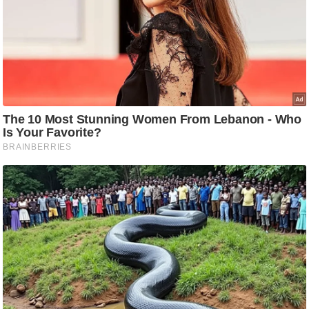
ष
ण
स
म
सा
म
यि
क
मा
तृ
भू
मि
स्तं
भ
ए
म
.