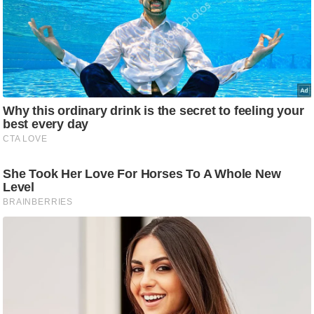
ट
ने
स
मं
त्रा
रि
ले
श
न
शि
प
रा
ज
नी
ति
वि
श्ले