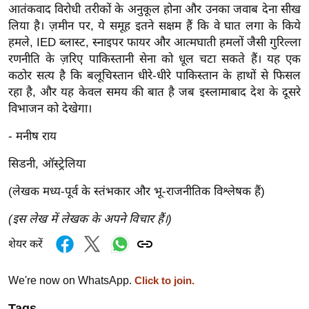
g
आतंकवाद विरोधी तरीकों के अनुकूल होना और उनका जवाब देना सीख
N
लिया है। ज़मीन पर, ये समूह इतने सक्षम हैं कि वे घात लगा के किये
e
हमले, IED ब्लास्ट, स्नाइपर फायर और आत्मघाती हमलों जैसी गुरिल्ला
रणनीति के ज़रिए पाकिस्तानी सेना को धूल चटा सकते हैं। यह एक
w
कठोर सत्य है कि बलूचिस्तान धीरे-धीरे पाकिस्तान के हाथों से फिसल
s
रहा है, और यह केवल समय की बात है जब इस्लामाबाद देश के दूसरे
ला
विभाजन को देखेगा।
इ
फ
- मनीष राय
स्टा
सिडनी, ऑस्ट्रेलिया
इ
ल
(लेखक मध्य-पूर्व के स्तंभकार और भू-राजनीतिक विश्लेषक हैं)
टे
(इस लेख में लेखक के अपने विचार हैं।)
क्नॉ
शेयर करें
लॉ
जी
We're now on WhatsApp.
Click to join.
ब्यू
टी
Tags