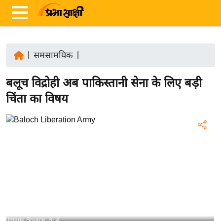
|
समसामयिक
|
ता
बलूच विद्रोही अब पाकिस्तानी सेना के लिए बड़ी
ज़ा
ख
चिंता का विषय
ब
र
रा
ष्ट्री
य
अं
त
र्रा
ष्ट्री
Image Source: BLA