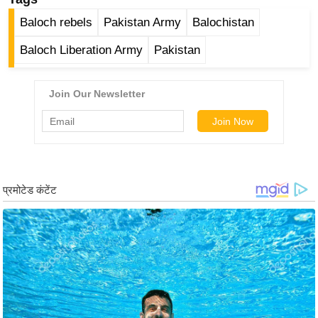
/
Baloch rebels
Pakistan Army
Balochistan
फै
श
Baloch Liberation Army
Pakistan
न
घ
रे
लू
नु
स्खे
प
र्य
ट
न
स्थ
ल
फि