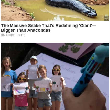
आ
र
.
आ
ई
.
चा
य
प
र
स
मी
क्षा
ध
र्म
ज्यो