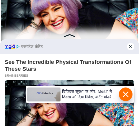
S
O
u
r
T
e
प्रमोटेड कंटेंट
a
m
See The Incredible Physical Transformations Of
These Stars
E
BRAINBERRIES
x
p
डिजिटल सुरक्षा पर जोर: MeitY ने
e
Meta को दिया निर्देश, कंटेंट मॉडरेशन
r
मजबूत करे
t
P
a
n