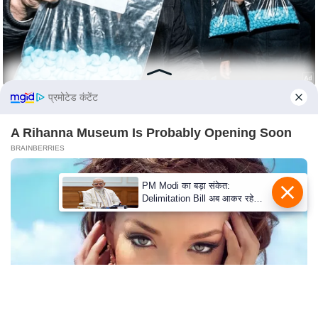
n
d
r
o
i
प्रमोटेड कंटेंट
d
A
A Rihanna Museum Is Probably Opening Soon
p
BRAINBERRIES
p
PM Modi का बड़ा संकेत:
Delimitation Bill अब आकर रहेगा!
NDA के पास पूरा संख्या बल