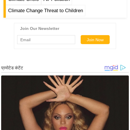
ष
ण
Climate Change Threat to Children
स
म
सा
म
यि
क
मा
तृ
भू
मि
स्तं
भ
ए
म
.