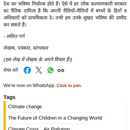
ट
देश का भविष्य निर्धारक होते हैं। ऐसे में हर लोक कल्याणकारी सरकार
ने
का नैतिक दायित्व है कि अपनी रीतियों-नीतियों में बच्चों के हितों व
स
अधिकारों को प्राथमिकता दे। तभी हम उनके सुखद भविष्य की उम्मीद
मं
कर सकते हैं।
त्रा
- ललित गर्ग
रि
ले
लेखक, पत्रकार, स्तंभकार
श
(इस लेख में लेखक के अपने विचार हैं।)
न
शि
शेयर करें
प
We're now on WhatsApp.
रा
Click to join.
ज
Tags
नी
Climate change
ति
वि
The Future of Children in a Changing World
श्ले
Climate Crisis
Air Pollution