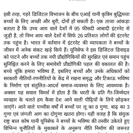
ख्सि
य
इसी तरह, गहरे डिजिटल विभाजन के बीच एआई यानी कृत्रिम बुद्धिमत्ता
त
बच्चों के लिए अच्छी और बुरी, दोनों हो सकती है। एक ताजा आंकड़ा
यं
बताता है कि उच्च आय वाले देशों में 95 फीसदी आबादी इंटरनेट से
ग
जुड़ी है, तो निम्न आय वाले देशों में सिर्फ 26 प्रतिशत लोगों की इंटरनेट
इं
तक पहुंच है। भारत में वर्तमान में इंटरनेट की व्यापकता ने बच्चों के
डि
जीवन में अनेक संकट खड़े किये हैं। यूनिसेफ ने इस डिजिटल डिवाइड
को पाटने और बच्चों तक नयी प्रौद्योगिकियों की सुरक्षित एवं समान पहुंच
या
सुनिश्चित करने के लिए समावेशी प्रौद्योगिकी पहल की वकालत की है।
सा
बच्चे चूंकि हमारा भविष्य हैं, इसलिए बच्चों और उनके अधिकारों को
हि
सरकारी नीतियों-रणनीतियों के केंद्र में रखना समृद्ध और टिकाऊ भविष्य
त्य
के निर्माण एवं संतुलित-आदर्श समाज-व्यवस्था के लिए आवश्यक है।
ज
अक्सर यह सवाल विमर्श में होता है कि धरती के प्रति गैर-जिम्मेदार
ग
व्यवहार के चलते हम कैसा देश आने वाली पीढ़ियों के लिये छोड़कर
त
जाएंगे। आने वाले पच्चीस वर्षों में बच्चों पर लू का 8 गुणा, बाढ़ का 3
गुणा एवं जंगली आग का दोगुणा खतरा होगा। यही वजह है कि संयुक्त
ऑ
राष्ट्र बाल कोष यानी यूनिसेफ ने बच्चों के भविष्य की तस्वीर उकेरते हुए
टो
विभिन्न चुनौतियों के मुकाबले के अनुरूप नीति निर्माण की जरूरत
व