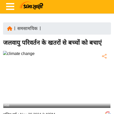
|
समसामयिक
|
ता
जलवायु परिवर्तन के खतरों से बच्चों को बचाएं
ज़ा
ख
ब
र
रा
ष्ट्री
य
अं
त
ANI
र्रा
ष्ट्री