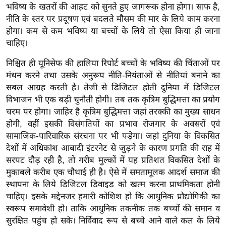
भविष्य के खतरों की आहट को सुनते हुए जागरूक होना होगा। साफ है,
/
नीति के स्तर पर प्रदूषण एवं बदलते मौसम की मार के लिये काम करना
फै
होगा। कम से कम भविष्य या बच्चों के लिये तो ऐसा किया ही जाना
श
चाहिए।
न
निश्चित ही यूनिसेफ की हालिया रिपोर्ट बच्चों के भविष्य की चिंताओं पर
घ
मंथन करने तथा उसके अनुरूप नीति-नियंताओं से नीतियां बनाने का
रे
सबल आग्रह करती है। तेजी से डिजिटल होती दुनिया में डिजिटल
लू
विभाजन भी एक बड़ी चुनौती होगी। तब तक कृत्रिम बुद्धिमत्ता का प्रयोग
नु
चरम पर होगा। जाहिर है कृत्रिम बुद्धिमत्ता जहां तरक्की का मुख्य साधन
स्खे
होगी, वहीं इसकी विसंगतियों का प्रभाव रोजगार के अवसरों एवं
प
सामाजिक-पारिवारिक संरचना पर भी पड़ेगा। जहां दुनिया के विकसित
र्य
देशों में अधिकांश आबादी इंटरनेट से जुड़ने के कारण प्रगति की राह में
ट
सरपट दौड़ रही है, तो गरीब मुल्कों में यह प्रतिशत विकसित देशों के
न
मुकाबले करीब एक चौथाई ही है। ऐसे में समतामूलक आदर्श समाज की
स्थ
स्थापना के लिये डिजिटल डिवाइड को खत्म करना प्राथमिकता होनी
चाहिए। इसके मद्देनजर हमारी कोशिश हो कि आधुनिक प्रौद्योगिकी का
ल
स्वरूप समावेशी हो। ताकि आधुनिक तकनीक तक बच्चों की समान व
फि
सुरक्षित पहुंच हो सके। निर्विवाद रूप से बच्चे आने वाले कल के लिये