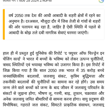
ललित गर्ग
। Nov 28 2024 2:40PM
य
बि
वर्ष 2050 तक देश की आधी आबादी के शहरी क्षेत्रों में रहने का
ज़
अनुमान है। दरअसल, मौजूदा दौर में जिस तेजी से गांवों से शहरों
ने
की ओर पलायन बढ़ रहा है, जाहिर है ऐसी स्थिति में पहले से
स
आबादी के बोझ तले दबी नागरिक सेवाएं चरमरा जाएंगी।
उ
द्यो
ग
हाल ही में प्रस्तुत हुई यूनिसेफ की रिपोर्ट ‘द फ्यूचर ऑफ चिल्ड्रेन इन
ज
चेंजिंग वर्ल्ड’ ने भारत में बच्चों के भविष्य को लेकर उत्पन्न चुनौतियों,
ग
त्रासद स्थितियों एवं भयावह भविष्य को उजागर किया है। इस रिपोर्ट में
त
जिक्र किया गया है कि साल 2050 तक भारत में 35 करोड़ बच्चे
जनसांख्यिकीय बदलावों, जलवायु संकट, कृत्रिम बुद्धिमत्ता और
वि
तकनीकी बदलावों की चुनौतियों का सामना कर रहे होंगे। उस समय
शे
जन्म लेने वाले बच्चों को जन्म के बाद जीवन में जलवायु परिवर्तन के
ष
संकटों से जुझना होगा, भीषण लू, गरमी, बाढ़, तूफान, चक्रावात और
ज्ञ
अनेक जलवायु जनित बीमारियों से सामना करना होगा। वायु प्रदूषण की
रा
विभीषिका, गहराते जल संकट, सिमटते प्राकृतिक संसाधन, जलवायु