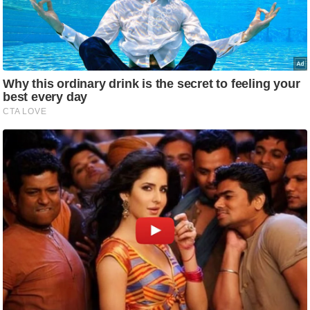
ति
ष
प्र
भु
म
हि
मा
/
ध
र्म
स्थ
ल
व्र
त
त्यो
हा
र