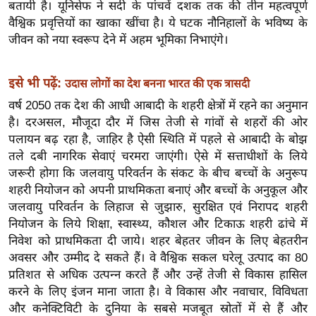
बतायी है। यूनिसेफ ने सदी के पांचवें दशक तक की तीन महत्वपूर्ण
र्ल्ड
वैश्विक प्रवृत्तियों का खाका खींचा है। ये घटक नौनिहालों के भविष्य के
न्यू
जीवन को नया स्वरूप देने में अहम भूमिका निभाएंगे।
ज
ब्री
इसे भी पढ़ें:
उदास लोगों का देश बनना भारत की एक त्रासदी
फ
वर्ष 2050 तक देश की आधी आबादी के शहरी क्षेत्रों में रहने का अनुमान
म
है। दरअसल, मौजूदा दौर में जिस तेजी से गांवों से शहरों की ओर
नो
पलायन बढ़ रहा है, जाहिर है ऐसी स्थिति में पहले से आबादी के बोझ
रं
तले दबी नागरिक सेवाएं चरमरा जाएंगी। ऐसे में सत्ताधीशों के लिये
ज
जरूरी होगा कि जलवायु परिवर्तन के संकट के बीच बच्चों के अनुरूप
न
शहरी नियोजन को अपनी प्राथमिकता बनाएं और बच्चों के अनुकूल और
ज
जलवायु परिवर्तन के लिहाज से जुझारु, सुरक्षित एवं निरापद शहरी
ग
नियोजन के लिये शिक्षा, स्वास्थ्य, कौशल और टिकाऊ शहरी ढांचे में
त
निवेश को प्राथमिकता दी जाये। शहर बेहतर जीवन के लिए बेहतरीन
अवसर और उम्मीद दे सकते हैं। वे वैश्विक सकल घरेलू उत्पाद का 80
बॉ
प्रतिशत से अधिक उत्पन्न करते हैं और उन्हें तेजी से विकास हासिल
ली
करने के लिए इंजन माना जाता है। वे विकास और नवाचार, विविधता
वु
और कनेक्टिविटी के दुनिया के सबसे मजबूत स्रोतों में से हैं और