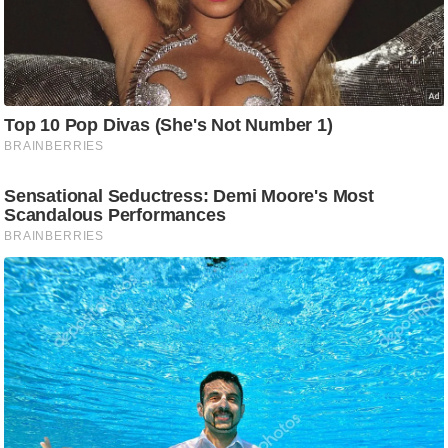
आ
र
.
आ
ई
.
चा
य
प
र
स
मी
क्षा
ध
र्म
ज्यो