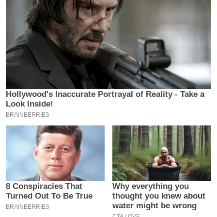
इ
म
ई
-
पे
प
र
मि
सा
ल
बे
मि
सा
ल
श