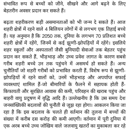
ड
संभावित रूप से बच्चों को जीने, सीखने और आगे बढ़ने के लिए
हॉ
बेहतरीन अवसर प्रदान कर सकते हैं।
ली
बढ़ता शहरीकरण बड़ी असमानताओं को भी जन्म दे सकते हैं। आज
वु
शहरी क्षेत्रों में रहने वाले 4 बिलियन लोगों में से लगभग एक तिहाई बच्चे
ड
हैं। यह अनुमान है कि 2050 तक, दुनिया के लगभग 70 प्रतिशत बच्चे
फि
शहरी क्षेत्रों में रहेंगे, जिनमें से कई झुग्गी-झोपड़ियों में रहेंगे। इसलिये
ल्म
शहर स्कूलों और अस्पतालों जैसी बुनियादी सेवाओं तक बेहतर पहुंच
स
प्रदान कर सकते हैं, भीड़भाड़ और उच्च प्रवेश लागत के कारण सबसे
मी
गरीब शहरी बच्चे उन तक पहुंचने में असमर्थ हो सकते हैं। अन्य
क्षा
चुनौतियाँ जो शहरी गरीबों को प्रभावित करती हैं, विशेष रूप से झुग्गी-
झोपड़ियों में रहने वालों को, उनमें भीड़भाड़ और अपर्याप्त सफाई
B
व्यवस्थाएं शामिल हैं-जो बीमारियों के फैलने में सहायक होती हैं-
r
किफायती और सुरक्षित आवास की कमी, परिवहन की खराब पहुंच और
e
बाहरी वायु प्रदूषण में वृद्धि आदि हैं। उल्लेखनीय है कि उस समय देश
a
जनसांख्यिकी बदलावों की चुनौती से जूझ रहा होगा। आकलन किया जा
k
रहा है कि इस बदलाव के चलते ही वर्तमान की तुलना में बच्चों की
i
संख्या में करीब दस करोड़ की कमी आएगी। वर्तमान में पूरी दुनिया में
n
एक अरब बच्चे उच्च जोखिम वाले जलवायु खतरों का मुकाबला कर रहे