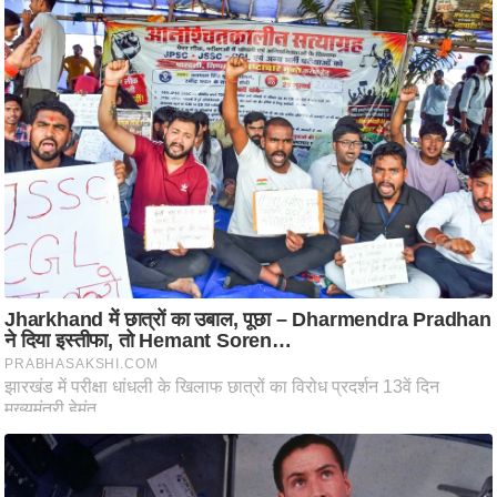
आ
र
.
आ
ई
.
चा
य
प
र
स
मी
क्षा
ध
र्म
ज्यो