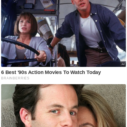
ति
ष
प्र
भु
म
हि
मा
/
ध
र्म
स्थ
ल
व्र
त
त्यो
हा
र