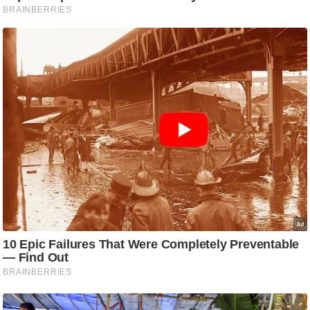
ष
ण
स
म
सा
म
यि
क
मा
तृ
भू
मि
स्तं
भ
ए
म
.