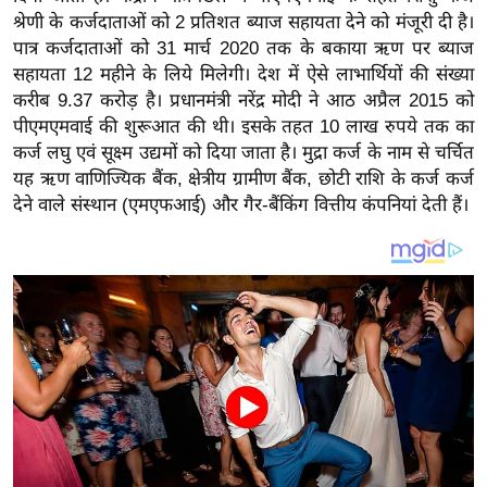
य
श्रेणी के कर्जदाताओं को 2 प्रतिशत ब्याज सहायता देने को मंजूरी दी है।
ब
पात्र कर्जदाताओं को 31 मार्च 2020 तक के बकाया ऋण पर ब्याज
ज
सहायता 12 महीने के लिये मिलेगी। देश में ऐसे लाभार्थियों की संख्या
ट
करीब 9.37 करोड़ है। प्रधानमंत्री नरेंद्र मोदी ने आठ अप्रैल 2015 को
पीएमएमवाई की शुरूआत की थी। इसके तहत 10 लाख रुपये तक का
खे
कर्ज लघु एवं सूक्ष्म उद्यमों को दिया जाता है। मुद्रा कर्ज के नाम से चर्चित
ल
यह ऋण वाणिज्यिक बैंक, क्षेत्रीय ग्रामीण बैंक, छोटी राशि के कर्ज कर्ज
क्रि
देने वाले संस्थान (एमएफआई) और गैर-बैंकिंग वित्तीय कंपनियां देती हैं।
के
ट
I
P
L
2
0
2
6
क्रा