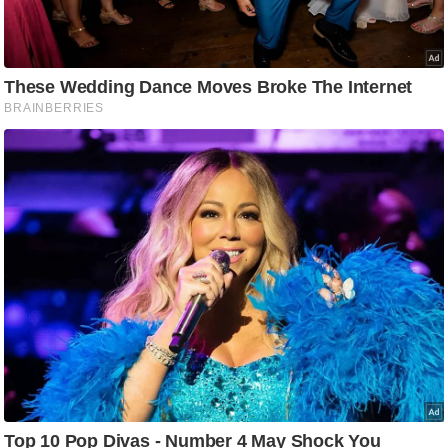
ट
ने
स
मं
त्रा
रि
ले
श
न
शि
प
रा
ज
नी
ति
वि
श्ले