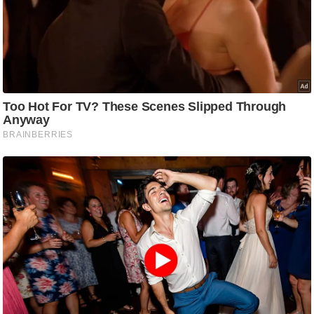
/
फै
श
न
घ
रे
लू
नु
स्खे
प
र्य
ट
न
स्थ
ल
फि