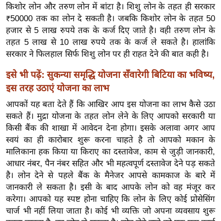
किशोर लोन और तरुण लोन में बांटा है। शिशु लोन के तहत ही सरकार
र्ल्ड
₹50000 तक का लोन दे सकती है। जबकि किशोर लोन के तहत 50
न्यू
हजार से 5 लाख रुपये तक के कर्ज दिए जाते है। वही तरुण लोन के
ज
तहत 5 लाख से 10 लाख रुपये तक के कर्ज ले सकते है। हालांकि
ब्री
सरकार ने फिलहाल सिर्फ शिशु लोन पर ही राहत देने की बात कही है।
फ
इसे भी पढ़ें: सुकन्या समृद्धि योजना सँवारेगी बिटिया का भविष्य,
म
इस तरह उठाएं योजना का लाभ
नो
रं
आपकों यह बता देते हैं कि आखिर आप इस योजना का लाभ कैसे उठा
ज
सकते हैं। मुद्रा योजना के तहत लोन लेने के लिए आपको सरकारी या
किसी बैंक की शाखा में आवेदन देना होगा। इसके अलावा अगर आप
न
स्वयं का ही कारोबार शुरू करना चाहते है तो आपको मकान के
ज
मालिकाना हक किया या किराए का दस्तावेज, काम से जुड़ी जानकारी,
ग
आधार नंबर, पैन नंबर सहित और भी महत्वपूर्ण दस्तावेज देने पड़ सकते
त
है। लोन देने से पहले बैंक के मैनेजर आपसे कामकाज के बारे में
बॉ
जानकारी ले सकता है। इसी के बाद आपके लोन को वह मंजूर कर
ली
करेगा। आपको यह स्पष्ट होना चाहिए कि लोन के लिए कोई प्रोसेसिंग
वु
चार्ज भी नहीं लिया जाता है। कोई भी व्यक्ति जो अपना व्यवसाय शुरू