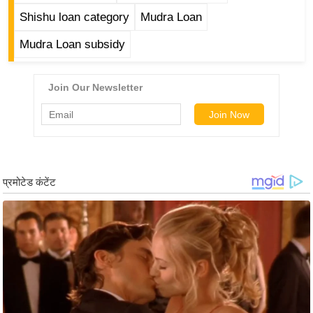
g
Shishu loan category
Mudra Loan
N
e
Mudra Loan subsidy
w
s
ला
इ
फ
स्टा
इ
ल
टे
क्नॉ
लॉ
जी
ब्यू
टी