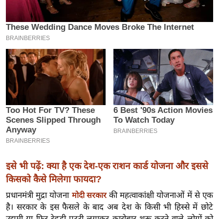
इ
म
ई
-
पे
प
र
मि
सा
ल
बे
इसे भी पढ़ें: क्या है एक देश-एक राशन कार्ड योजना और इससे
मि
किसको कैसे मिलेगा फायदा?
सा
ल
प्रधानमंत्री मुद्रा योजना
की महत्वाकांक्षी योजनाओं में से एक
मोदी सरकार
है। सरकार के इस फैसले के बाद अब देश के किसी भी हिस्से में छोटे
श
उद्यमी या फिर रेहड़ी-पटरी लगाकर कारोबार शुरू करने वाले लोगों को