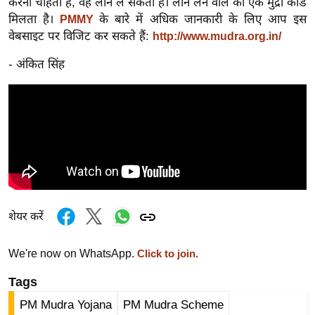
ड
करना चाहता है, वह लोन ले सकता है। लोन लेने वाले को एक मुद्रा कार्ड
मिलता है।
के बारे में अधिक जानकारी के लिए आप इस
PMMY
हॉ
वेबसाइट पर विजिट कर सकते हैं:
http://www.mudra.org.in/
ली
वु
- अंकित सिंह
ड
फि
ल्म
स
मी
क्षा
B
r
शेयर करें
e
a
We're now on WhatsApp.
Click to join.
k
Tags
i
n
PM Mudra Yojana
PM Mudra Scheme