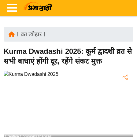
|
व्रत त्योहार
|
ता
Kurma Dwadashi 2025: कूर्म द्वादशी व्रत से
ज़ा
ख
सभी बाधाएं होंगी दूर, रहेंगे संकट मुक्त
ब
र
रा
ष्ट्री
य
अं
त
र्रा
ष्ट्री
Creative Commons licenses