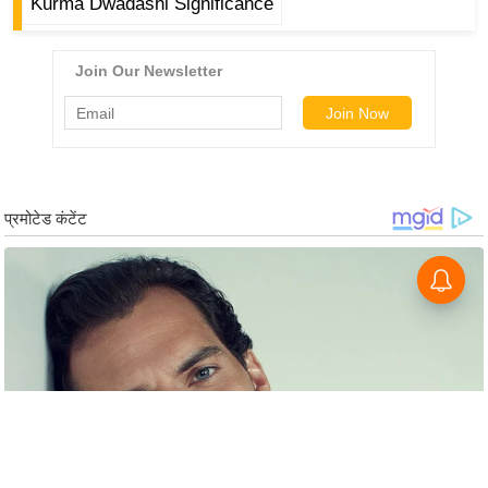
Kurma Dwadashi Significance
g
N
e
w
s
ला
इ
फ
स्टा
इ
ल
टे
क्नॉ
लॉ
जी
ब्यू
टी