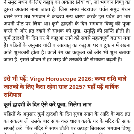
ने समुंद्र मंथन के लिए कछुए का अवतार लिया था, जो भगवान विष्णु का
इ
दूसरा अवतार माना जाता है। जिस समय मंदराचल पर्वत समुद्र मंथन
म
धसने लगा तब भगवान ने कच्छप रूप धारण करके इस पर्वत का भार
अपनी पीठ पर लिया था। कूर्म द्वादशी के दिन भगवान विष्णु की पूजा
ई
करने से और व्रत रखने से साधक को सुख, समृद्धि की प्राप्ति होती है।
-
कूर्म द्वादशी के दिन घर में कछुआ लाने को सबसे महत्वपूर्ण बताया गया
पे
है। पंडितों के अनुसार चांदी व अष्टधातु का कछुआ घर व दुकान में रखना
प
अति शुभकारी होता है। काले रंग का कछुआ को ओर भी शुभ बताया
र
जाता है, इससे जीवन में हर तरह की तरक्की की संभावना बढ़ती है।
मि
सा
इसे भी पढ़ें:
Virgo Horoscope 2026: कन्या राशि वाले
ल
जातकों के लिए कैसा रहेगा साल 2025? यहाँ पढ़ें वार्षिक
राशिफल
बे
मि
कूर्म द्वादशी के दिन ऐसे करें पूजा, मिलेगा लाभ
सा
पंडितों के अनुसार कूर्म द्वादशी के दिन सुबह स्नान के आदि के बाद व्रत
ल
का संकल्प लें। उसके बाद साफ वस्त्र धारण करके घर के मंदिर की साफ
श
सफाई करें। फिर मंदिर में साफ चौकी पर कपड़ा बिछाकर भगवान विष्णु