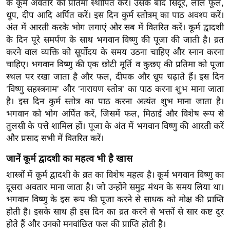
के कूर्म अवतार की प्रतिमा स्थापित करें। उसके बाद सिंदूर, लाल फूल,
ख्सि
धूप, दीप आदि अर्पित करें। इस दिन कुर्म स्तोत्रम् का पाठ अवश्य करें।
य
अंत में आरती करके भोग लगाएं और सब में वितरित करें। कूर्म द्वादशी
त
के दिन पूरे समर्पण के साथ भगवान विष्णु की पूजा की जाती है। व्रत
यं
करने वाल व्यक्ति को सूर्योदय के समय उठना चाहिए और स्नान करना
ग
चाहिए। भगवान विष्णु की एक छोटी मूर्ति व कुछए की प्रतिमा को पूजा
इं
स्थल पर रखा जाता है और फल, दीपक और धूप चढ़ाते हैं। इस दिन
डि
’विष्णु सहस्त्रनाम’ और ’नारायण स्तोत्र’ का पाठ करना शुभ माना जाता
या
है। इस दिन कुर्म स्तोत्र का पाठ करना अत्यंत शुभ माना जाता है।
भगवान को भोग अर्पित करें, जिसमें फल, मिठाई और विशेष रूप से
सा
तुलसी के पत्ते शामिल हों। पूजा के अंत में भगवान विष्णु की आरती करें
हि
और प्रसाद सभी में वितरित करें।
त्य
ज
जानें कूर्म द्वादशी का महत्व भी है खास
ग
शास्त्रों में कूर्म द्वादशी के व्रत का विशेष महत्व है। कूर्म भगवान विष्णु का
त
दूसरा अवतार माना जाता है। जो उन्होंने समुद्र मंथन के समय लिया था।
ऑ
भगवान विष्णु के इस रूप की पूजा करने से साधक को मोक्ष की प्राप्ति
टो
होती है। इसके साथ ही इस दिन का व्रत करने से भक्तों से सार कष्ट दूर
होते हैं और उनको मनवांछित फल की प्राप्ति होती है।
व