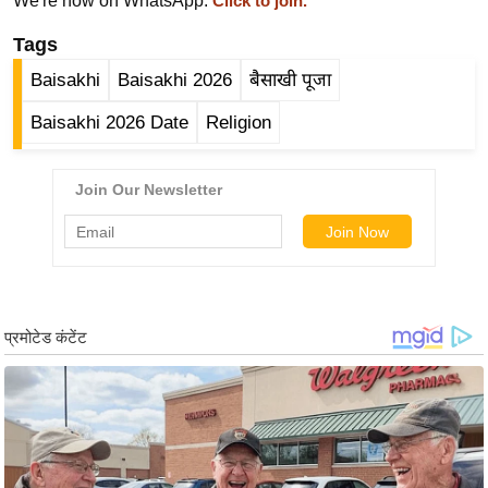
We're now on WhatsApp.
Click to join.
र्ल्ड
Tags
न्यू
ज
Baisakhi
Baisakhi 2026
बैसाखी पूजा
ब्री
Baisakhi 2026 Date
Religion
फ
म
नो
रं
ज
न
ज
ग
त
बॉ
ली
वु