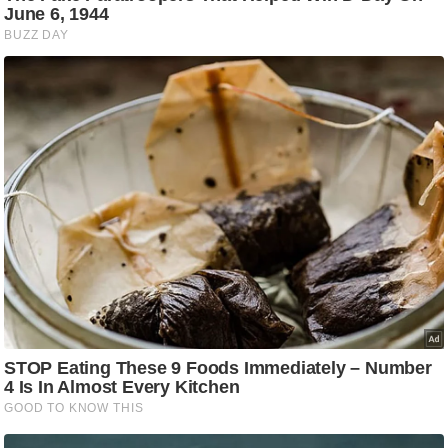
d
e
o
s
i
O
S
A
p
p
A
b
o
u
t
u
s