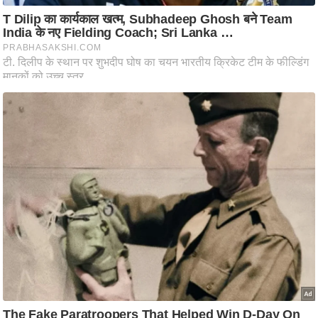
ह
रों
से
वे
ब
स्टो
री
का
र्टू
न
S
h
o
r
t
V
i