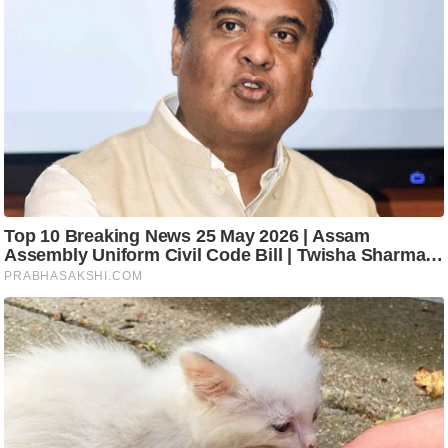
रा
शि
फ
ल
वि
शे
ष
वि
श्ले
ष
ण
ट्रें
डिं
ग
Q
u