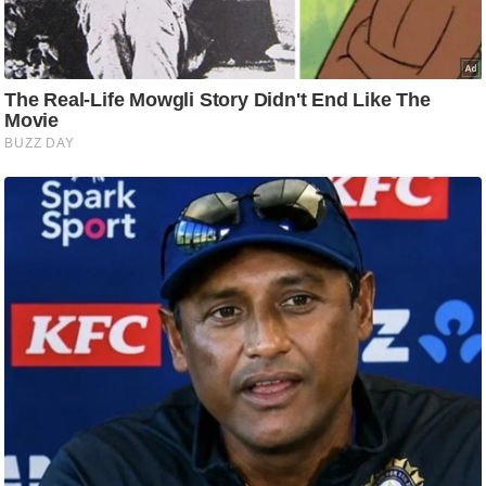
टो
वी
डि
यो
ऑ
डि
यो
इं
फ़ो
ग्रा
फ़ि
क
रा
ज्यों
से
श