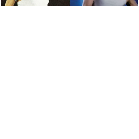
c
y
G
r
i
e
v
a
n
c
e
R
e
d
r
e
s