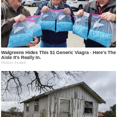
ड
हॉ
ली
वु
ड
फि
ल्म
स
मी
क्षा
B
r
e
a
k
i
n