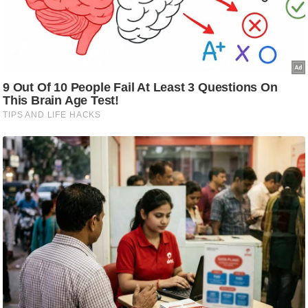
/
फै
श
न
घ
रे
लू
नु
स्खे
प
र्य
ट
न
स्थ
ल
फि