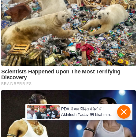
e
r
t
i
s
e
P
r
i
v
a
c
y
P
o
l
i