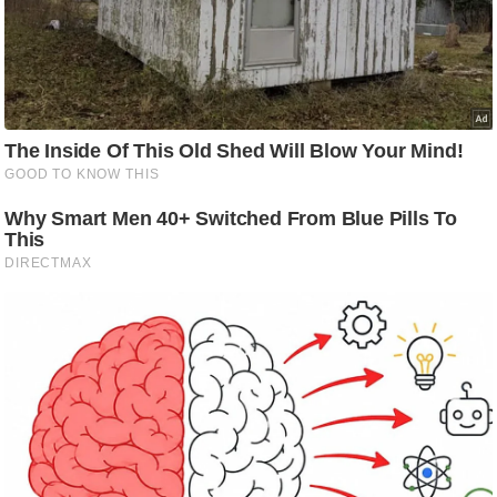
g
N
e
w
s
ला
इ
फ
स्टा
इ
ल
टे
क्नॉ
लॉ
जी
ब्यू
टी