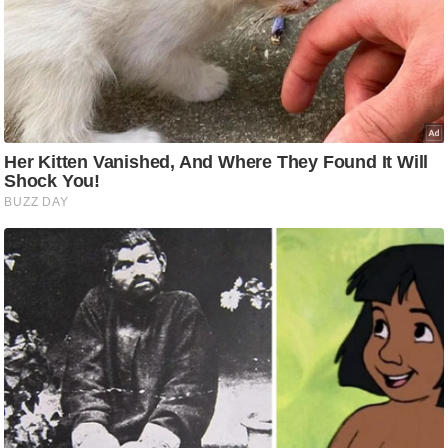
i
c
k
L
i
n
k
s
वि
धा
न
स
भा
चु
ना
व
फो