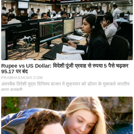
आ
र
.
आ
ई
.
चा
य
प
र
स
मी
क्षा
ध
र्म
ज्यो