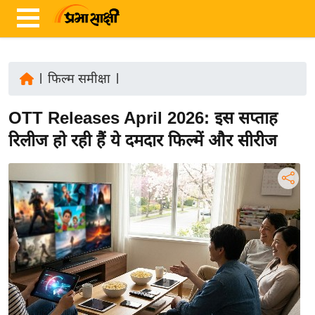
|
फिल्म समीक्षा
|
ता
OTT Releases April 2026: इस सप्ताह
ज़ा
ख
रिलीज हो रही हैं ये दमदार फिल्में और सीरीज
ब
र
रा
ष्ट्री
य
अं
त
र्रा
ष्ट्री