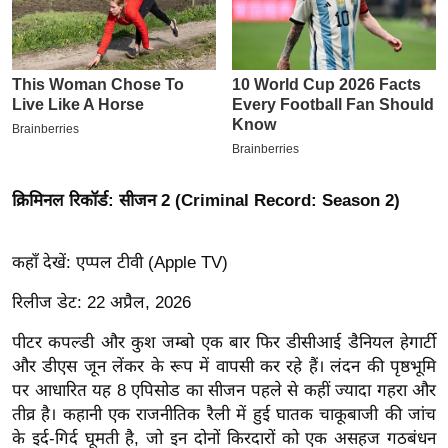
इ
म
ई
-
पे
प
र
क्रिमिनल रिकॉर्ड: सीजन 2 (Criminal Record: Season 2)
मि
सा
कहाँ देखें: एप्पल टीवी (Apple TV)
ल
रिलीज डेट: 22 अप्रैल, 2026
बे
पीटर कपल्डी और कुश जम्बो एक बार फिर डीसीआई डैनियल हेगार्टी
मि
और डीएस जून लेंकर के रूप में वापसी कर रहे हैं। लंदन की पृष्ठभूमि
सा
पर आधारित यह 8 एपिसोड का सीजन पहले से कहीं ज्यादा गहरा और
ल
तीव्र है। कहानी एक राजनीतिक रैली में हुई घातक चाकूबाजी की जांच
श
के इर्द-गिर्द घूमती है, जो इन दोनों किरदारों को एक असहज गठबंधन