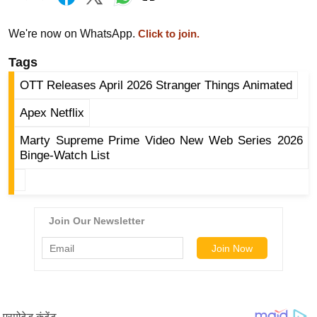
g
N
We're now on WhatsApp.
Click to join.
e
w
Tags
s
OTT Releases April 2026 Stranger Things Animated
ला
Apex Netflix
इ
फ
Marty Supreme Prime Video New Web Series 2026
Binge-Watch List
स्टा
इ
ल
टे
क्नॉ
लॉ
जी
ब्यू
टी