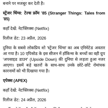
ख्सि
बनाने पर मजबूर कर देती है।
य
स्ट्रेंजर थिंग्स: टेल्स फ्रॉम '85 (Stranger Things: Tales from
त
'85)
यं
ग
कहाँ देखें: नेटफ्लिक्स (Netflix)
इं
रिलीज डेट: 23 अप्रैल, 2026
डि
या
दुनिया के सबसे लोकप्रिय शो 'स्ट्रेंजर थिंग्स' का अब एनिमेटेड अवतार
आ गया है। 10 एपिसोड के इस सीजन में हॉकिन्स के बच्चों का वही ग्रुप
सा
'अपसाइड डाउन' (Upside Down) की दुनिया से लड़ता हुआ नजर
हि
आएगा। इसमें बड़े खतरों के साथ-साथ उनके छोटे-छोटे रोमांचक
त्य
कारनामों को भी दिखाया गया है।
ज
ग
एपेक्स (APEX)
त
कहाँ देखें: नेटफ्लिक्स (Netflix)
ऑ
टो
रिलीज डेट: 24 अप्रैल, 2026
व