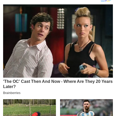
य
ब
ज
ट
खे
ल
क्रि
के
ट
I
P
L
2
0
2
6
क्रा