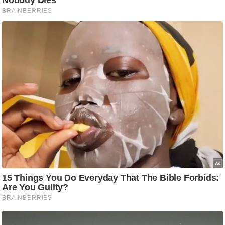
ट
ने
स
मं
त्रा
रि
ले
श
न
शि
प
रा
ज
नी
ति
वि
श्ले