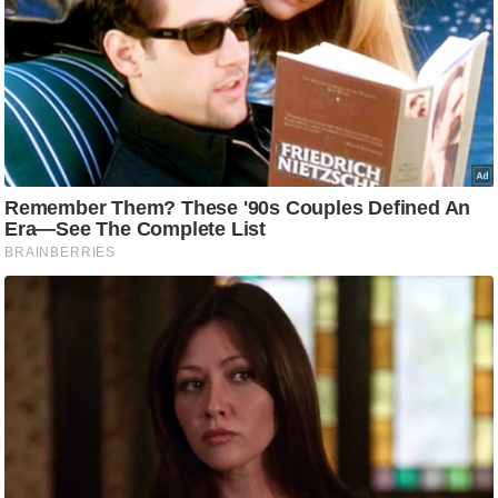
ति
ष
प्र
भु
म
हि
मा
/
ध
र्म
स्थ
ल
व्र
त
त्यो
हा
र