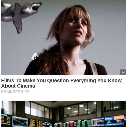
ष
ण
स
म
सा
म
यि
क
मा
तृ
भू
मि
स्तं
भ
ए
म
.