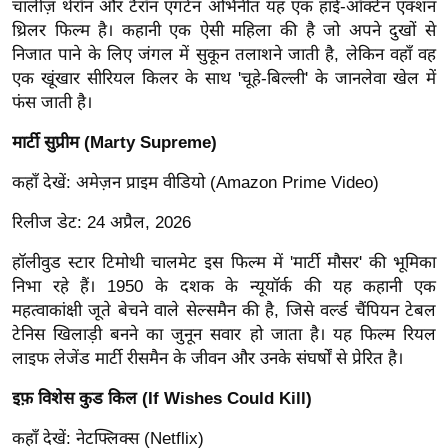
चार्लीज़ थेरॉन और टैरॉन एगर्टन अभिनीत यह एक हाई-ऑक्टेन एक्शन
र्ल्ड
थ्रिलर फिल्म है। कहानी एक ऐसी महिला की है जो अपने दुखों से
न्यू
निजात पाने के लिए जंगल में सुकून तलाशने जाती है, लेकिन वहाँ वह
ज
एक खूंखार सीरियल किलर के साथ 'चूहे-बिल्ली' के जानलेवा खेल में
ब्री
फंस जाती है।
फ
मार्टी सुप्रीम (Marty Supreme)
म
नो
कहाँ देखें: अमेज़न प्राइम वीडियो (Amazon Prime Video)
रं
रिलीज डेट: 24 अप्रैल, 2026
ज
न
हॉलीवुड स्टार टिमोथी चालमेट इस फिल्म में 'मार्टी मौसर' की भूमिका
ज
निभा रहे हैं। 1950 के दशक के न्यूयॉर्क की यह कहानी एक
महत्वाकांक्षी जूते बेचने वाले सेल्समैन की है, जिसे वर्ल्ड चैंपियन टेबल
ग
टेनिस खिलाड़ी बनने का जुनून सवार हो जाता है। यह फिल्म रियल
त
लाइफ लेजेंड मार्टी रीसमैन के जीवन और उनके संघर्षों से प्रेरित है।
बॉ
ली
इफ़ विशेस कुड किल (If Wishes Could Kill)
वु
कहाँ देखें: नेटफ्लिक्स (Netflix)