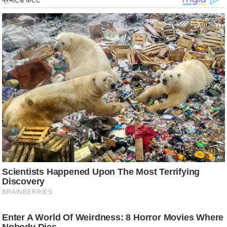
/
फै
श
न
घ
रे
लू
नु
स्खे
प
र्य
ट
न
स्थ
ल
फि