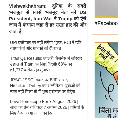
Vishwakhabram: दुनिया के सबसे
स्तंभ
'मजबूत' से सबसे 'मजबूर' नेता बने US
एम.
President, Iran War ने Trump को ऐसे
आर.
#Faceboo
जाल में फंसाया जहां से हर रास्ता हार की ओर
आई.
जाता है
चाय पर
UPI इस्तेमाल पर नहीं लगेगा शुल्क, PCI ने छोटे
समीक्षा
व्यापारियों और ग्राहकों को दी राहत
धर्म
Titan Q1 Results: ज्वेलरी बिजनेस में जोरदार
ज्योतिष
उछाल से Titan का Net Profit 63% बढ़ा,
प्रभु
₹1,777 करोड़ रहा मुनाफा
महिमा/
JPSC-JSSC विवाद पर BJP सांसद
धर्मस्थल
Nishikant Dubey का अल्टीमेटम: युवाओं को
व्रत
न्याय नहीं मिला तो मैं भूख हड़ताल पर बैठूंगा
त्योहार
Love Horoscope For 7 August 2026 |
राशिफल
आज का प्रेम राशिफल 7 अगस्त 2026 | प्रेमियों के
विशेष
लिए कैसा रहेगा आज का दिन