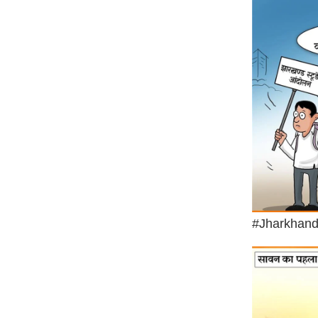
ऑडियो
इंफ़ोग्राफ़िक
राज्यों से
शहरों से
वेब स्टोरी
कार्टून
Short
Videos
iOS App
About us
#Jharkhand
Contact Editor
Advertise
Privacy Policy
Grievance
Redressal