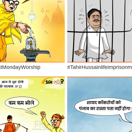
stMondayWorship
#TahirHussainlifeimprisonm