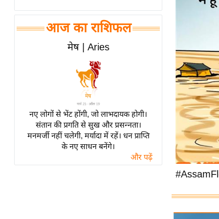
विश्लेषण
ट्रेंडिंग
आज का राशिफल
Q
मेष | Aries
u
i
c
k
L
नए लोगों से भेंट होंगी, जो लाभदायक होगी।
i
संतान की प्रगति से सुख और प्रसन्नता।
n
मनमर्जी नहीं चलेगी, मर्यादा में रहें। धन प्राप्ति
k
के नए साधन बनेंगे।
s
और पढ़ें
विधानसभा
#AssamFl
चुनाव
फोटो
वीडियो