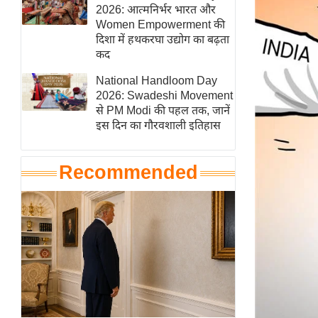
हॉलीवुड
2026: आत्मनिर्भर भारत और
Women Empowerment की
फिल्म समीक्षा
दिशा में हथकरघा उद्योग का बढ़ता
Breaking
कद
News
National Handloom Day
लाइफस्टाइल
2026: Swadeshi Movement
से PM Modi की पहल तक, जानें
टेक्नॉलॉजी
इस दिन का गौरवशाली इतिहास
ब्यूटी/फैशन
घरेलू नुस्खे
Recommended
पर्यटन स्थल
फिटनेस मंत्रा
रिलेशनशिप
राजनीति
विश्लेषण
समसामयिक
मातृभूमि