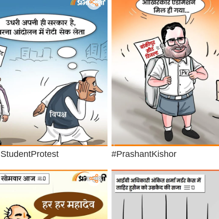
StudentProtest
#PrashantKishor