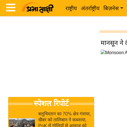
राष्ट्रीय
अंतर्राष्ट्रीय
बिज़नेस
Latest
ता
News
ज़ा
in
मानसून ने 
ख
Hindi
ब
र
Hindi
राष्ट्रीय
News
अंतर्राष्ट्रीय
Live
बिज़नेस
उद्योग
Breaking
स्पेशल रिपोर्ट
जगत
News in
विशेषज्ञ
Hindi
बलूचिस्तान का 70% क्षेत्र गंवाया,
राय
खैबर को तालिबान ने कब्जाया,
PoK में गोलियों से आवाज को