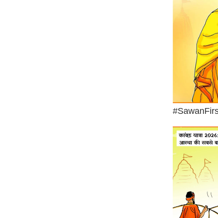
Code Of Ethics
RSS
Our Team
Expert Panel
Loksabhachunav
Android App
#SawanFir