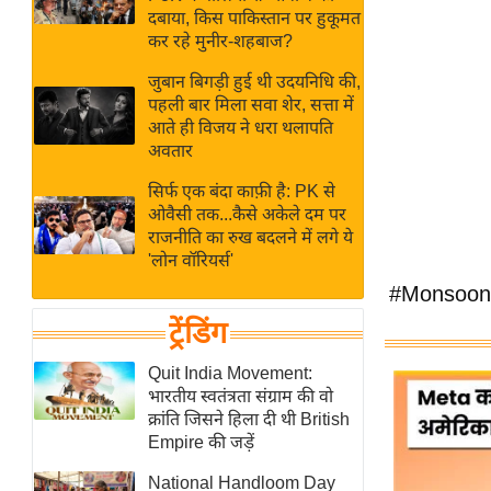
बजट
Hindi
दबाया, किस पाकिस्तान पर हुकूमत
खेल
News
कर रहे मुनीर-शहबाज?
क्रिकेट
जुबान बिगड़ी हुई थी उदयनिधि की,
Hindi
IPL
पहली बार मिला सवा शेर, सत्ता में
आते ही विजय ने धरा थलापति
Videos
2026
अवतार
क्राइम
सिर्फ एक बंदा काफ़ी है: PK से
ई-पेपर
ओवैसी तक...कैसे अकेले दम पर
मिसाल बेमिसाल
राजनीति का रुख बदलने में लगे ये
'लोन वॉरियर्स'
शख्सियत
#Monsoon 
यंग इंडिया
ट्रेंडिंग
साहित्य जगत
ऑटो वर्ल्ड
Quit India Movement:
भारतीय स्वतंत्रता संग्राम की वो
न्यूज ब्रीफ
क्रांति जिसने हिला दी थी British
मनोरंजन जगत
Empire की जड़ें
बॉलीवुड
National Handloom Day