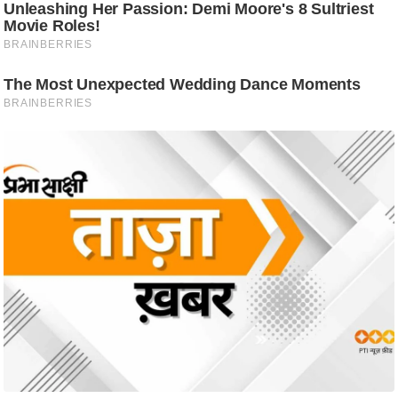
आ
र
.
आ
ई
.
चा
य
प
र
स
मी
क्षा
ध
र्म
ज्यो