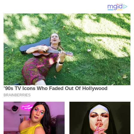
य
ब
ज
ट
खे
ल
क्रि
के
ट
I
P
L
2
0
2
6
क्रा