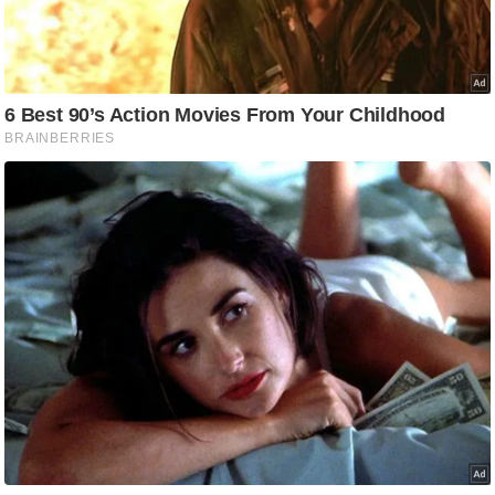
ष
ण
स
म
सा
म
यि
क
मा
तृ
भू
मि
स्तं
भ
ए
म
.