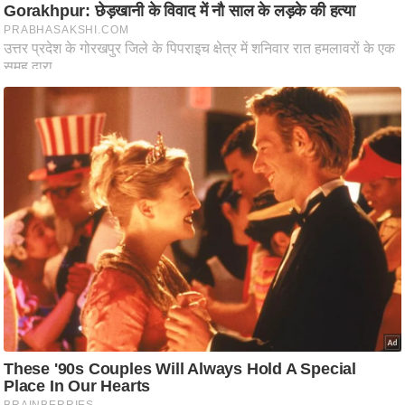
ति
ष
प्र
भु
म
हि
मा
/
ध
र्म
स्थ
ल
व्र
त
त्यो
हा
र