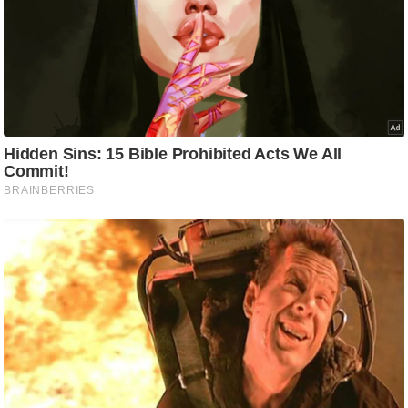
ट
ने
स
मं
त्रा
रि
ले
श
न
शि
प
रा
ज
नी
ति
वि
श्ले