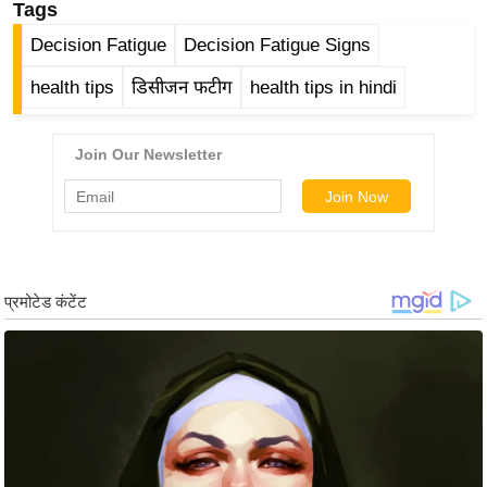
Tags
/
Decision Fatigue
Decision Fatigue Signs
फै
श
health tips
डिसीजन फटीग
health tips in hindi
न
घ
रे
लू
नु
स्खे
प
र्य
ट
न
स्थ
ल
फि