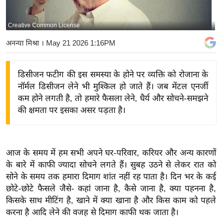
य
बि
Creative Common License
ज़
अनन्या मिश्रा
। May 21 2026 1:16PM
ने
स
डिसीजन फटीग की इस समस्या के होने पर व्यक्ति को रोजाना के
उ
नॉर्मल डिसीजन लेने भी मुश्किल हो जाते हैं। जब मेंटल एनर्जी
द्यो
कम होने लगती है, तो हमारे फैसला लेने, धैर्य और सोचने-समझने
ग
की क्षमता पर इसका असर पड़ता है।
ज
ग
त
आज के समय में हम सभी अपने घर-परिवार, करियर और अन्य कारणों
वि
के बारे में काफी ज्यादा सोचने लगते हैं। सुबह उठने से लेकर रात को
शे
सोने के समय तक हमारा दिमाग शांत नहीं रह पाता है। दिन भर के कई
ष
छोटे-छोटे फैसले जैसे- कहां जाना है, कैसे जाना है, क्या पहनना है,
ज्ञ
किसके साथ मीटिंग है, खाने में क्या खाना है और किस काम को पहले
रा
करना है आदि लेने की वजह से दिमाग काफी थक जाता है।