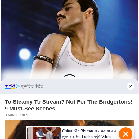
s
a
l
C
o
d
e
O
f
E
t
प्रमोटेड कंटेंट
h
i
To Steamy To Stream? Not For The Bridgertons!
c
9 Must-See Scenes
s
BRAINBERRIES
R
S