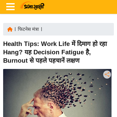
|
फिटनेस मंत्रा
|
ता
Health Tips: Work Life में दिमाग हो रहा
ज़ा
ख
Hang? यह Decision Fatigue है,
ब
Burnout से पहले पहचानें लक्षण
र
रा
ष्ट्री
य
अं
त
र्रा
ष्ट्री