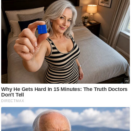
g
N
e
w
s
ला
इ
फ
स्टा
इ
ल
टे
क्नॉ
लॉ
जी
ब्यू
टी