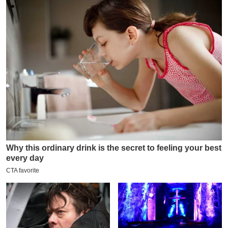
य
ब
ज
ट
खे
ल
क्रि
के
ट
I
P
L
2
0
2
6
क्रा