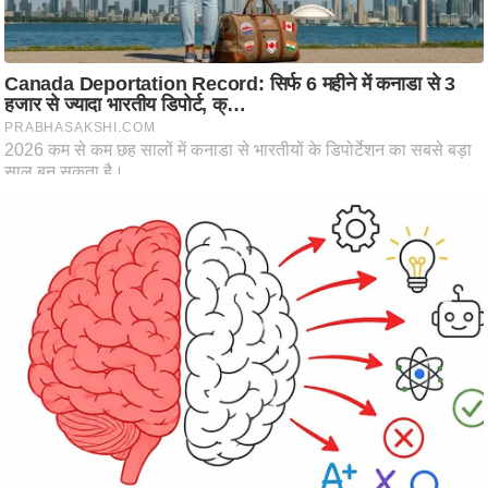
ष
ण
स
म
सा
म
यि
क
मा
तृ
भू
मि
स्तं
भ
ए
म
.