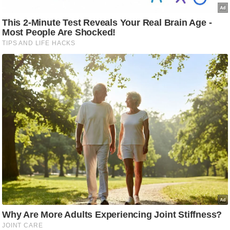
आ
र
.
आ
ई
.
चा
य
प
र
स
मी
क्षा
ध
र्म
ज्यो