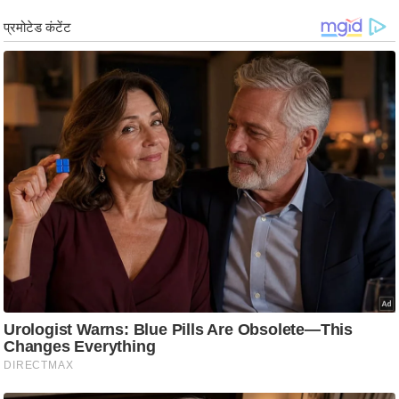
ड
हॉ
ली
वु
ड
फि
ल्म
स
मी
क्षा
B
r
e
a
k
i
n