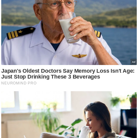
/
फै
श
न
घ
रे
लू
नु
स्खे
प
र्य
ट
न
स्थ
ल
फि