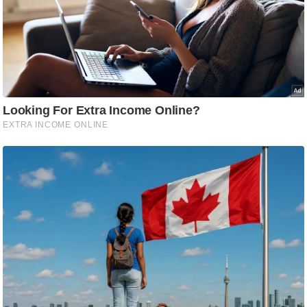
ट
ने
स
मं
त्रा
रि
ले
श
न
शि
प
रा
ज
नी
ति
वि
श्ले