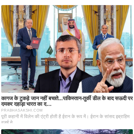
ति
ष
प्र
भु
म
हि
मा
/
ध
र्म
स्थ
ल
व्र
त
त्यो
हा
र