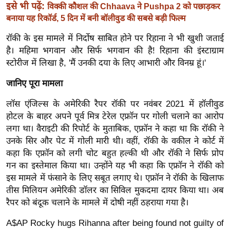
ख्सि
इसे भी पढ़ें:
विक्की कौशल की Chhaava ने Pushpa 2 को पछाड़कर
य
बनाया यह रिकॉर्ड, 5 दिन में बनी बॉलीवुड की सबसे बड़ी फिल्म
त
रॉकी के इस मामले में निर्दोष साबित होने पर रिहाना ने भी खुशी जताई
यं
है। महिमा भगवान और सिर्फ भगवान की है! रिहाना की इंस्टाग्राम
ग
स्टोरीज में लिखा है, 'मैं उनकी दया के लिए आभारी और विनम्र हूं।'
इं
जानिए पूरा मामला
डि
या
लॉस एंजिल्स के अमेरिकी रैपर रॉकी पर नवंबर 2021 में हॉलीवुड
सा
होटल के बाहर अपने पूर्व मित्र टेरेल एफ्रॉन पर गोली चलाने का आरोप
लगा था। वैराइटी की रिपोर्ट के मुताबिक, एफ्रॉन ने कहा था कि रॉकी ने
हि
उनके सिर और पेट में गोली मारी थी। वहीं, रॉकी के वकील ने कोर्ट में
त्य
कहा कि एफ्रॉन को लगी चोट बहुत हल्की थी और रॉकी ने सिर्फ प्रोप
ज
गन का इस्तेमाल किया था। उन्होंने यह भी कहा कि एफ्रॉन ने रॉकी को
ग
इस मामले में फंसाने के लिए सबूत लगाए थे। एफ्रॉन ने रॉकी के खिलाफ
त
तीस मिलियन अमेरिकी डॉलर का सिविल मुकदमा दायर किया था। अब
ऑ
रैपर को बंदूक चलाने के मामले में दोषी नहीं ठहराया गया है।
टो
A$AP Rocky hugs Rihanna after being found not guilty of
व