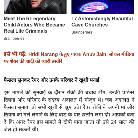
इ
म
ई
-
पे
प
इसे भी पढ़ें:
Hridi Narang के हुए गायक Anuv Jain, सोशल मीडिया
र
पर शेयर की शादी की प्यारी तस्वीरें
मि
सा
फैसला सुनकर रैपर और उनके परिवार ने खुशी मनाई
ल
इस मामले की सुनवाई के दौरान रॉकी की बचाव टीम, उनकी पार्टनर
बे
रिहाना और परिवार के सदस्य अदालत में मौजूद थे। जब अदालत ने
मि
फैसला सुनाया तो सभी खुशी से झूम उठे। रैपर रॉकी ने अपनी मां और
सा
रिहाना को गले लगाने के लिए बाड़ के पार छलांग लगा दी। आपको बता
दें कि अगर रैपर इस मामले में दोषी पाया जाता तो उसे 24 साल की
ल
जेल हो सकती थी।
श