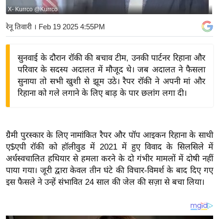
X- Kurrco @Kurrco
य
बि
रेनू तिवारी
। Feb 19 2025 4:55PM
ज़
ने
सुनवाई के दौरान रॉकी की बचाव टीम, उनकी पार्टनर रिहाना और
स
परिवार के सदस्य अदालत में मौजूद थे। जब अदालत ने फैसला
उ
सुनाया तो सभी खुशी से झूम उठे। रैपर रॉकी ने अपनी मां और
द्यो
रिहाना को गले लगाने के लिए बाड़ के पार छलांग लगा दी।
ग
ज
ग
ग्रैमी पुरस्कार के लिए नामांकित रैपर और पॉप आइकन रिहाना के साथी
त
ए$एपी रॉकी को हॉलीवुड में 2021 में हुए विवाद के सिलसिले में
वि
अर्धस्वचालित हथियार से हमला करने के दो गंभीर मामलों में दोषी नहीं
पाया गया। जूरी द्वारा केवल तीन घंटे की विचार-विमर्श के बाद दिए गए
शे
इस फैसले ने उन्हें संभावित 24 साल की जेल की सज़ा से बचा लिया।
ष
ज्ञ
रा