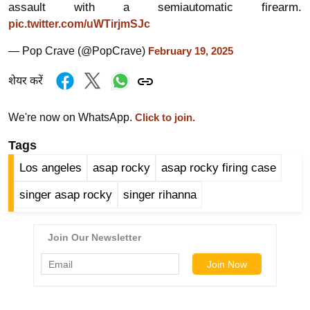
assault with a semiautomatic firearm.
र्ल्ड
pic.twitter.com/uWTirjmSJc
न्यू
ज
— Pop Crave (@PopCrave)
February 19, 2025
ब्री
शेयर करें
फ
म
We're now on WhatsApp.
Click to join.
नो
रं
Tags
ज
Los angeles
asap rocky
asap rocky firing case
न
singer asap rocky
singer rihanna
ज
ग
त
बॉ
ली
वु