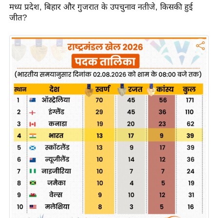
ख्सि
मध्य प्रदेश, बिहार और गुजरात के उपचुनाव नतीजे, किसकी हुई
य
जीत?
त
यं
ग
इं
डि
या
सा
हि
त्य
ज
ग
त
ऑ
टो
व