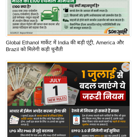
d
e
o
s
i
Global Ethanol मार्केट में India की बड़ी एंट्री, America और
O
Brazil को मिलेगी कड़ी चुनौती
S
A
p
p
A
b
o
u
t
u
s