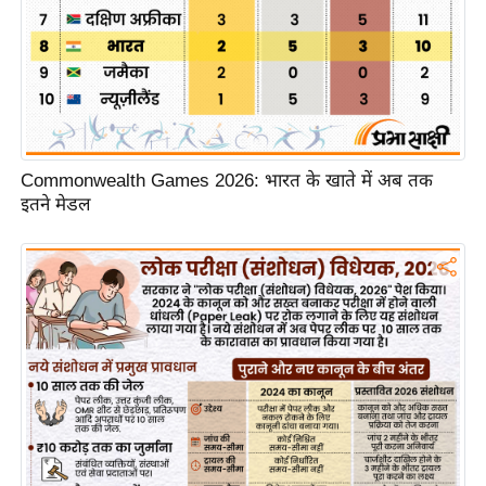
/
फै
श
न
घ
रे
Commonwealth Games 2026: भारत के खाते में अब तक
लू
इतने मेडल
नु
स्खे
प
र्य
ट
न
स्थ
ल
फि