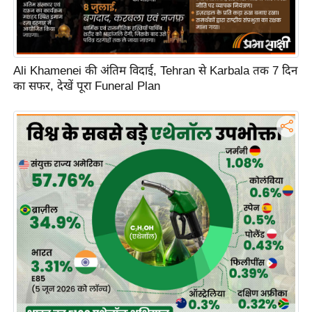
ह
रों
से
वे
Ali Khamenei की अंतिम विदाई, Tehran से Karbala तक 7 दिन
ब
का सफर, देखें पूरा Funeral Plan
स्टो
री
का
र्टू
न
S
h
o
r
t
V
i