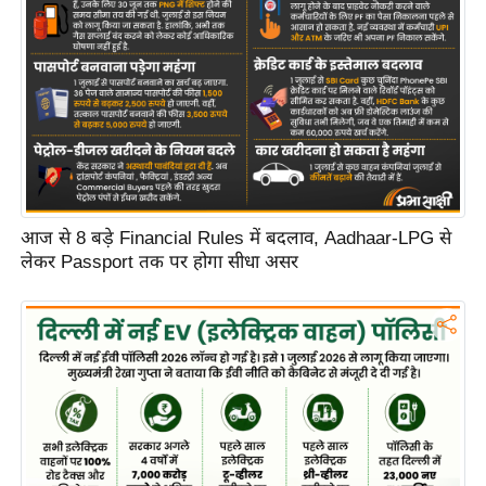
C
o
n
t
a
c
t
E
आज से 8 बड़े Financial Rules में बदलाव, Aadhaar-LPG से
d
लेकर Passport तक पर होगा सीधा असर
i
t
o
r
A
d
v