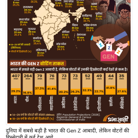
य
ब
ज
ट
खे
ल
क्रि
के
ट
I
P
L
2
0
2
6
दुनिया में सबसे बड़ी है भारत की Gen Z आबादी, लेकिन वोटरों की
क्रा
हिस्सेदारी में कई देश आगे