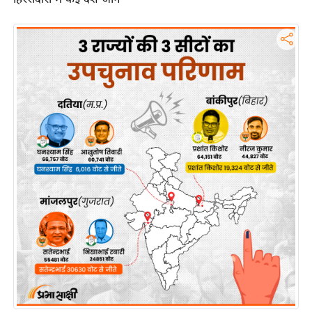
इ
म
ई
-
पे
प
र
मि
सा
ल
बे
मि
सा
ल
श