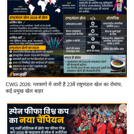
ष
ण
स
म
सा
म
यि
क
मा
तृ
भू
CWG 2026: ग्लासगो में जारी है 23वें राष्ट्रमंडल खेल का रोमांच,
कई प्रमुख खेल बाहर
मि
स्तं
भ
ए
म
.