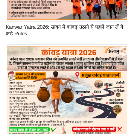
ड
हॉ
ली
वु
Kanwar Yatra 2026: सावन में कांवड़ उठाने से पहले जान लें ये
ड
कड़े Rules
फि
ल्म
स
मी
क्षा
B
r
e
a
k
i
n