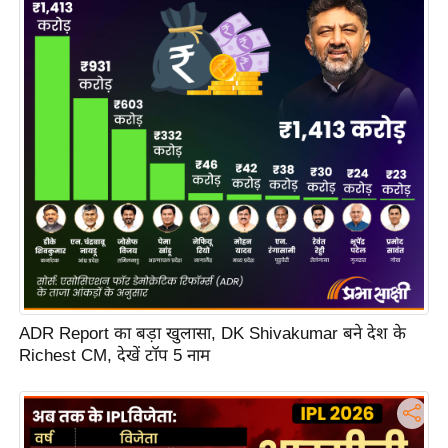
s
a
l
C
o
d
e
O
f
E
t
h
i
ADR Report का बड़ा खुलासा, DK Shivakumar बने देश के
c
Richest CM, देखें टॉप 5 नाम
s
R
S