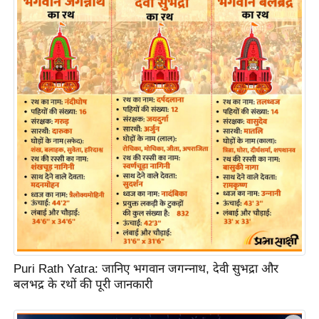
ति
ष
प्र
भु
म
हि
मा
/
ध
र्म
स्थ
ल
व्र
त
Puri Rath Yatra: जानिए भगवान जगन्नाथ, देवी सुभद्रा और
त्यो
बलभद्र के रथों की पूरी जानकारी
हा
र