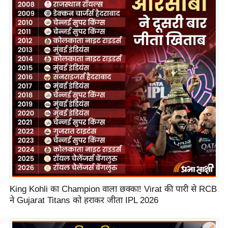
S
O
u
r
T
e
a
m
E
x
p
e
r
t
King Kohli का Champion वाला छक्का! Virat की पारी से RCB
P
ने Gujarat Titans को हराकर जीता IPL 2026
a
n