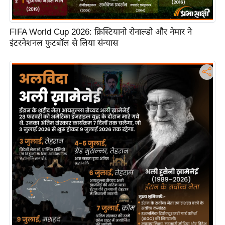
टो
वी
FIFA World Cup 2026: क्रिस्टियानो रोनाल्डो और नेमार ने
डि
इंटरनेशनल फुटबॉल से लिया संन्यास
यो
ऑ
डि
यो
इं
फ़ो
ग्रा
फ़ि
क
रा
ज्यों
से
श