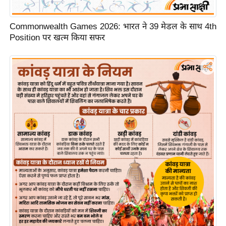
र्ल्ड
न्यू
Commonwealth Games 2026: भारत ने 39 मेडल के साथ 4th
ज
Position पर खत्म किया सफर
ब्री
फ
म
नो
रं
ज
न
ज
ग
त
बॉ
ली
वु