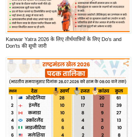
g
N
e
w
s
Kanwar Yatra 2026 के लिए तीर्थयात्रियों के लिए Do's and
ला
Don'ts की सूची जारी
इ
फ
स्टा
इ
ल
टे
क्नॉ
लॉ
जी
ब्यू
टी