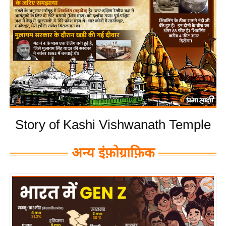
य
बि
ज़
ने
स
उ
द्यो
ग
ज
Story of Kashi Vishwanath Temple
ग
त
अन्य इंफ़ोग्राफ़िक
वि
शे
ष
ज्ञ
रा