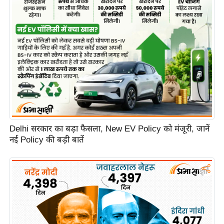
e
r
t
i
s
e
P
r
i
v
Delhi सरकार का बड़ा फैसला, New EV Policy को मंजूरी, जानें
a
नई Policy की बड़ी बातें
c
y
P
o
l
i