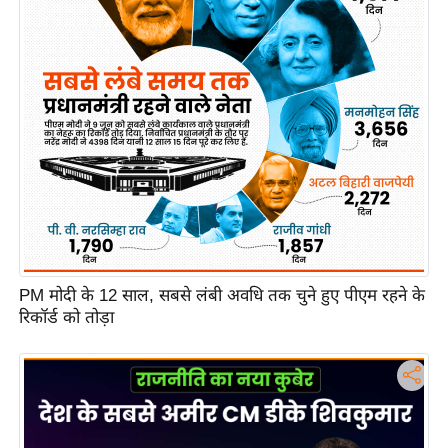
c
y
G
r
i
e
v
a
n
c
e
R
PM मोदी के 12 साल, सबसे लंबी अवधि तक चुने हुए पीएम रहने के
रिकॉर्ड को तोड़ा
e
d
r
e
s