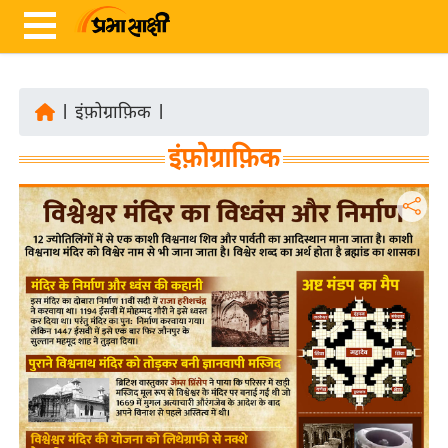
|
इंफ़ोग्राफ़िक
|
ता
इंफ़ोग्राफ़िक
ज़ा
ख
ब
र
रा
ष्ट्री
य
अं
त
र्रा
ष्ट्री