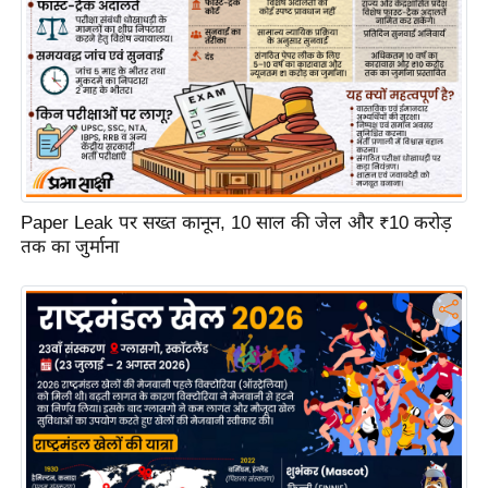
ट
ने
स
मं
त्रा
रि
ले
श
Paper Leak पर सख्त कानून, 10 साल की जेल और ₹10 करोड़
न
तक का जुर्माना
शि
प
रा
ज
नी
ति
वि
श्ले