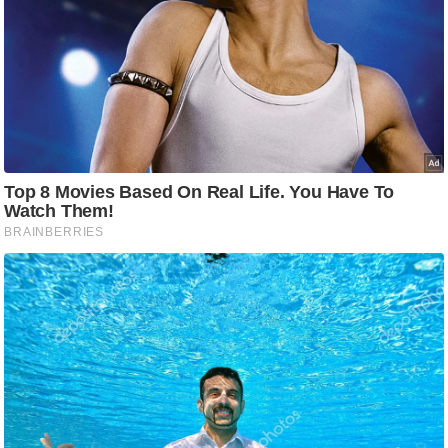
c
y
G
r
i
e
v
a
n
c
e
R
e
d
r
e
s