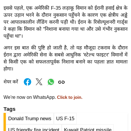
g
इससे पहले, एक अमेरिकी F-35 लड़ाकू विमान को ईरानी हवाई क्षेत्र के
N
ऊपर उड़ान भरने के दौरान नुकसान पहुँचने के कारण एक क्षेत्रीय अड्डे
e
पर आपातकालीन लैंडिंग करनी पड़ी थी। ईरान के रिवोल्यूशनरी गार्ड्स
w
ने कहा कि विमान को "निशाना बनाया गया था और उसे गंभीर नुकसान
s
पहुँचा था"।
ला
अगर इस बात की पुष्टि हो जाती है, तो यह मौजूदा टकराव के दौरान
इ
ईरान द्वारा अमेरिकी सेना के सबसे आधुनिक 'स्टेल्थ फाइटर' विमानों में
फ
से किसी एक को सफलतापूर्वक निशाना बनाने का पहला ज्ञात मामला
स्टा
होगा।
इ
ल
शेयर करें
टे
क्नॉ
We're now on WhatsApp.
Click to join.
लॉ
Tags
जी
Donald Trump news
US F-15
ब्यू
टी
US friendly fire incident
Kuwait Patriot missile