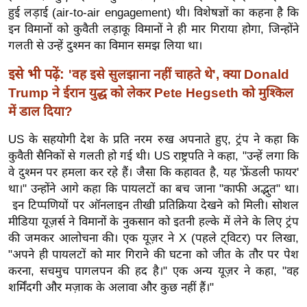
र्ल्ड
हुई लड़ाई (air-to-air engagement) थी। विशेषज्ञों का कहना है कि
इन विमानों को कुवैती लड़ाकू विमानों ने ही मार गिराया होगा, जिन्होंने
न्यू
गलती से उन्हें दुश्मन का विमान समझ लिया था।
ज
ब्री
इसे भी पढ़ें:
'वह इसे सुलझाना नहीं चाहते थे', क्या Donald
फ
Trump ने ईरान युद्ध को लेकर Pete Hegseth को मुश्किल
म
में डाल दिया?
नो
US के सहयोगी देश के प्रति नरम रुख अपनाते हुए, ट्रंप ने कहा कि
रं
कुवैती सैनिकों से गलती हो गई थी।
US राष्ट्रपति ने कहा, "उन्हें लगा कि
ज
वे दुश्मन पर हमला कर रहे हैं। जैसा कि कहावत है, यह 'फ्रेंडली फायर'
न
था।" उन्होंने आगे कहा कि पायलटों का बच जाना "काफी अद्भुत" था।
ज
इन टिप्पणियों पर ऑनलाइन तीखी प्रतिक्रिया देखने को मिली। सोशल
ग
मीडिया यूज़र्स ने विमानों के नुकसान को इतनी हल्के में लेने के लिए ट्रंप
त
की जमकर आलोचना की।
एक यूज़र ने X (पहले ट्विटर) पर लिखा,
बॉ
"अपने ही पायलटों को मार गिराने की घटना को जीत के तौर पर पेश
ली
करना, सचमुच पागलपन की हद है।"
एक अन्य यूज़र ने कहा, "वह
शर्मिंदगी और मज़ाक के अलावा और कुछ नहीं हैं।"
वु