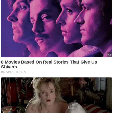
रा
शि
फ
ल
वि
शे
ष
वि
श्ले
ष
ण
ट्रें
डिं
ग
Q
u