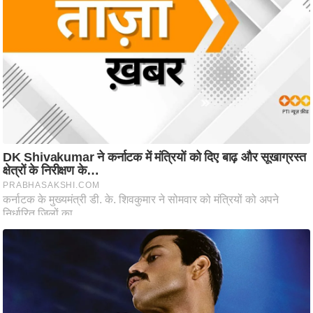
e
r
t
i
s
e
P
r
i
v
a
c
y
P
o
l
i