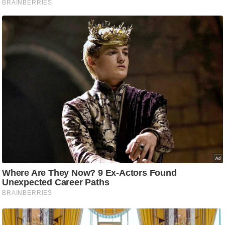
आ
र
.
आ
ई
.
चा
य
प
र
स
मी
क्षा
ध
र्म
ज्यो