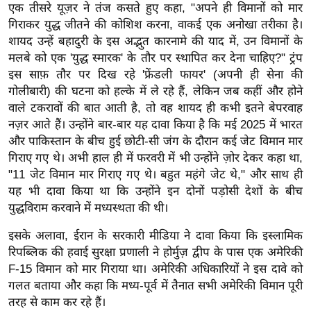
ड
एक तीसरे यूज़र ने तंज कसते हुए कहा, "अपने ही विमानों को मार
हॉ
गिराकर युद्ध जीतने की कोशिश करना, वाकई एक अनोखा तरीका है।
ली
शायद उन्हें बहादुरी के इस अद्भुत कारनामे की याद में, उन विमानों के
वु
मलबे को एक 'युद्ध स्मारक' के तौर पर स्थापित कर देना चाहिए?" ट्रंप
इस साफ़ तौर पर दिख रहे 'फ्रेंडली फायर' (अपनी ही सेना की
ड
गोलीबारी) की घटना को हल्के में ले रहे हैं, लेकिन जब कहीं और होने
फि
वाले टकरावों की बात आती है, तो वह शायद ही कभी इतने बेपरवाह
ल्म
नज़र आते हैं। उन्होंने बार-बार यह दावा किया है कि मई 2025 में भारत
स
और पाकिस्तान के बीच हुई छोटी-सी जंग के दौरान कई जेट विमान मार
मी
गिराए गए थे। अभी हाल ही में फरवरी में भी उन्होंने ज़ोर देकर कहा था,
क्षा
"11 जेट विमान मार गिराए गए थे। बहुत महंगे जेट थे," और साथ ही
B
यह भी दावा किया था कि उन्होंने इन दोनों पड़ोसी देशों के बीच
युद्धविराम करवाने में मध्यस्थता की थी।
r
e
इसके अलावा, ईरान के सरकारी मीडिया ने दावा किया कि इस्लामिक
a
रिपब्लिक की हवाई सुरक्षा प्रणाली ने होर्मुज़ द्वीप के पास एक अमेरिकी
k
F-15 विमान को मार गिराया था। अमेरिकी अधिकारियों ने इस दावे को
i
गलत बताया और कहा कि मध्य-पूर्व में तैनात सभी अमेरिकी विमान पूरी
n
तरह से काम कर रहे हैं।