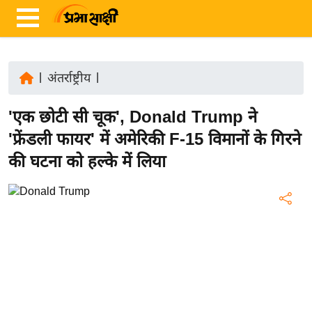
|
अंतर्राष्ट्रीय
|
ता
'एक छोटी सी चूक', Donald Trump ने
ज़ा
ख
'फ्रेंडली फायर' में अमेरिकी F-15 विमानों के गिरने
ब
की घटना को हल्के में लिया
र
रा
ष्ट्री
य
अं
त
र्रा
ष्ट्री