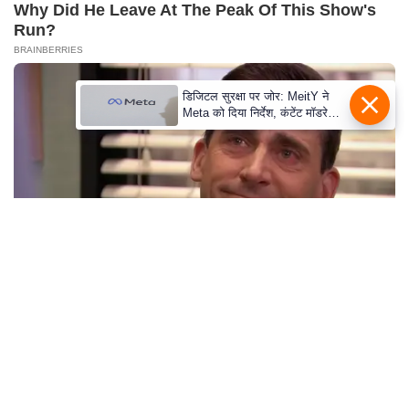
e
Why Did He Leave At The Peak Of This Show's
Run?
l
BRAINBERRIES
L
o
डिजिटल सुरक्षा पर जोर: MeitY ने
k
Meta को दिया निर्देश, कंटेंट मॉडरेशन
s
मजबूत करे
a
b
h
a
c
h
u
2025’s Most Impactful Celebrity Farewells
n
BRAINBERRIES
a
v
A