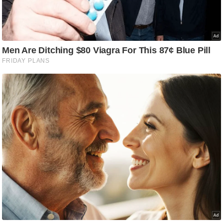
g
N
e
w
s
ला
इ
फ
स्टा
इ
ल
टे
क्नॉ
लॉ
जी
ब्यू
टी