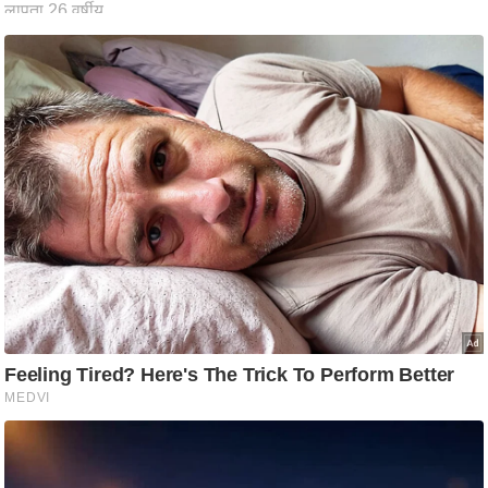
ट
ने
स
मं
त्रा
रि
ले
श
न
शि
प
रा
ज
नी
ति
वि
श्ले