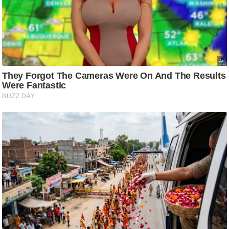
ति
ष
प्र
भु
म
हि
मा
/
ध
र्म
स्थ
ल
व्र
त
त्यो
हा
र