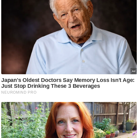
र्ल्ड
न्यू
ज
ब्री
फ
म
नो
रं
ज
न
ज
ग
त
बॉ
ली
वु