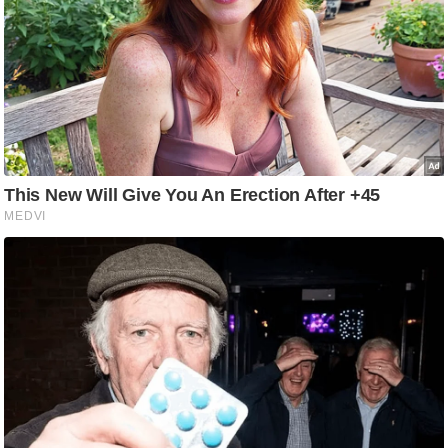
ड
हॉ
ली
वु
ड
फि
ल्म
स
मी
क्षा
B
r
e
a
k
i
n