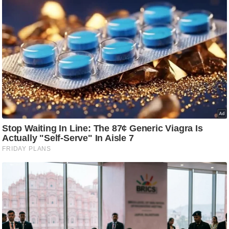
ष
ण
स
म
सा
म
यि
क
मा
तृ
भू
मि
स्तं
भ
ए
म
.