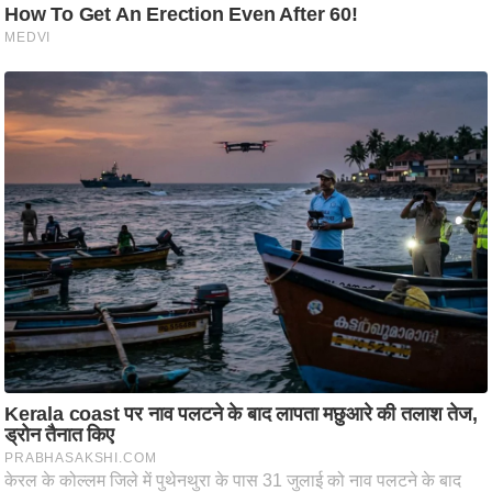
/
फै
श
न
घ
रे
लू
नु
स्खे
प
र्य
ट
न
स्थ
ल
फि