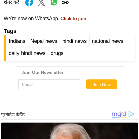
ख्सि
शेयर करें
य
त
We're now on WhatsApp.
Click to join.
यं
Tags
ग
Indians
Nepal news
hindi news
national news
इं
डि
daily hindi news
drugs
या
सा
हि
त्य
ज
ग
त
ऑ
टो
व