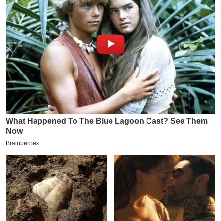
य
ब
ज
ट
खे
ल
क्रि
के
ट
I
P
L
2
0
2
6
क्रा