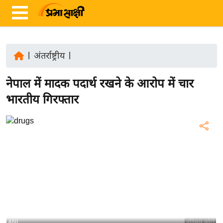
|
अंतर्राष्ट्रीय
|
ता
नेपाल में मादक पदार्थ रखने के आरोप में चार
ज़ा
ख
भारतीय गिरफ्तार
ब
र
रा
ष्ट्री
य
अं
त
र्रा
ष्ट्री
ANI
प्रतिरूप फोटो