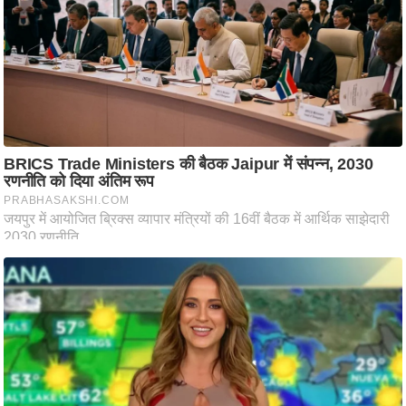
आ
र
.
आ
ई
.
चा
य
प
र
स
मी
क्षा
ध
र्म
ज्यो