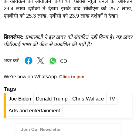
के कार्यक्रम का आयोजन किया था। फॉक्स न्यूज चैनल को औसतन
ख्सि
29.4 लाख दर्शकों ने देखा। इसके बाद सीबीएस को 25.7 लाख,
य
एनबीसी को 25.3 लाख, एबीसी को 23.9 लाख दर्शकों ने देखा।
त
यं
ग
डिस्क्लेमर:
प्रभासाक्षी ने इस ख़बर को संपादित नहीं किया है। यह ख़बर
इं
पीटीआई-भाषा की फीड से प्रकाशित की गयी है।
डि
या
शेयर करें
सा
हि
We're now on WhatsApp.
Click to join.
त्य
Tags
ज
Joe Biden
Donald Trump
Chris Wallace
TV
ग
त
Arts and entertainment
ऑ
टो
व