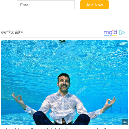
र्ल्ड
न्यू
ज
ब्री
फ
म
नो
रं
ज
न
ज
ग
त
बॉ
ली
वु