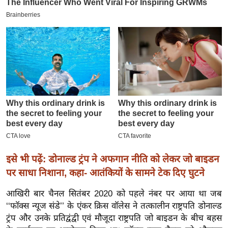
इ
म
ई
-
पे
प
र
मि
सा
ल
इसे भी पढ़ें: डोनाल्ड ट्रंप ने अफगान नीति को लेकर जो बाइडन
बे
पर साधा निशाना, कहा- आतंकियों के सामने टेक दिए घुटने
मि
सा
आखिरी बार चैनल सितंबर 2020 को पहले नंबर पर आया था जब
ल
‘‘फॉक्स न्यूज संडे’’ के एंकर क्रिस वॉलेस ने तत्कालीन राष्ट्रपति डोनाल्ड
ट्रंप और उनके प्रतिद्वंद्वी एवं मौजूदा राष्ट्रपति जो बाइडन के बीच बहस
श