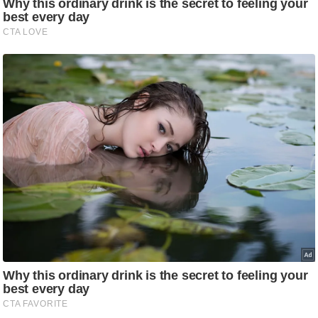
ड
हॉ
ली
वु
ड
फि
ल्म
स
मी
क्षा
B
r
e
a
k
i
n