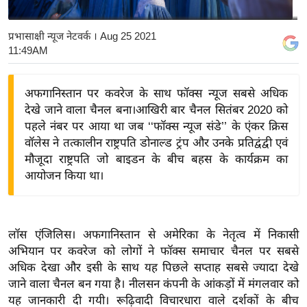
य
बि
प्रभासाक्षी न्यूज नेटवर्क
। Aug 25 2021
11:49AM
ज़
ने
स
अफगानिस्तान पर कवरेज के साथ फॉक्स न्यूज सबसे अधिक
देखे जाने वाला चैनल बना।आखिरी बार चैनल सितंबर 2020 को
उ
पहले नंबर पर आया था जब ‘‘फॉक्स न्यूज संडे’’ के एंकर क्रिस
द्यो
वॉलेस ने तत्कालीन राष्ट्रपति डोनाल्ड ट्रंप और उनके प्रतिद्वंद्वी एवं
ग
मौजूदा राष्ट्रपति जो बाइडन के बीच बहस के कार्यक्रम का
ज
आयोजन किया था।
ग
त
वि
लॉस एंजिलिस। अफगानिस्तान से अमेरिका के नेतृत्व में निकासी
शे
अभियान पर कवरेज को लोगों ने फॉक्स समाचार चैनल पर सबसे
ष
अधिक देखा और इसी के साथ यह पिछले सप्ताह सबसे ज्यादा देखे
ज्ञ
जाने वाला चैनल बन गया है। नीलसन कंपनी के आंकड़ों में मंगलवार को
रा
यह जानकारी दी गयी। रूढ़िवादी विचारधारा वाले दर्शकों के बीच