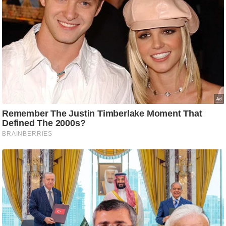
/
फै
श
न
घ
रे
लू
नु
स्खे
प
र्य
ट
न
स्थ
ल
फि