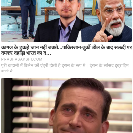
ट
ने
स
मं
त्रा
रि
ले
श
न
शि
प
रा
ज
नी
ति
वि
श्ले