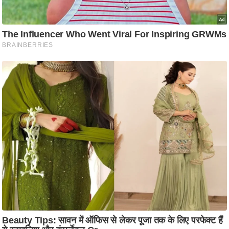
ति
ष
प्र
भु
म
हि
मा
/
ध
र्म
स्थ
ल
व्र
त
त्यो
हा
र