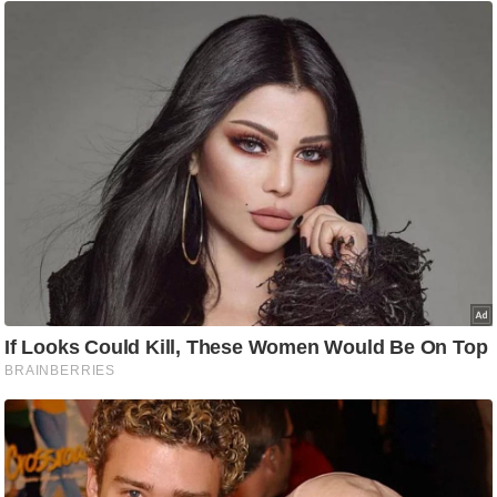
g
N
e
w
s
ला
इ
फ
स्टा
इ
ल
टे
क्नॉ
लॉ
जी
ब्यू
टी