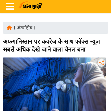
|
अंतर्राष्ट्रीय
|
ता
अफगानिस्तान पर कवरेज के साथ फॉक्स न्यूज
ज़ा
ख
सबसे अधिक देखे जाने वाला चैनल बना
ब
र
रा
ष्ट्री
य
अं
त
र्रा
ष्ट्री