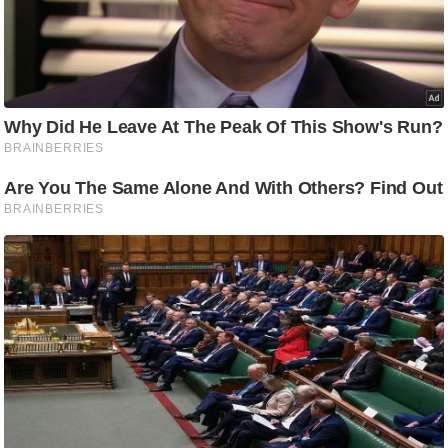
ष
ण
स
म
सा
म
यि
क
मा
तृ
भू
मि
स्तं
भ
ए
म
.