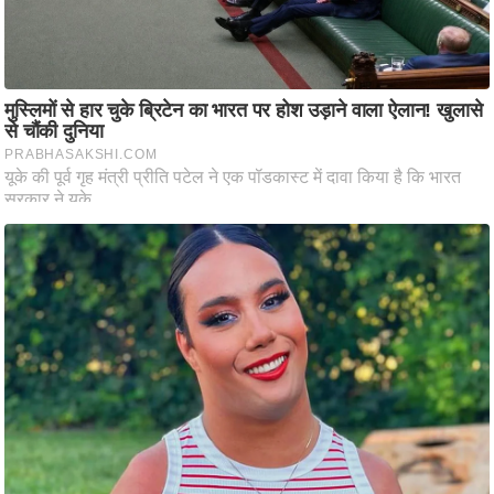
आ
र
.
आ
ई
.
चा
य
प
र
स
मी
क्षा
ध
र्म
ज्यो