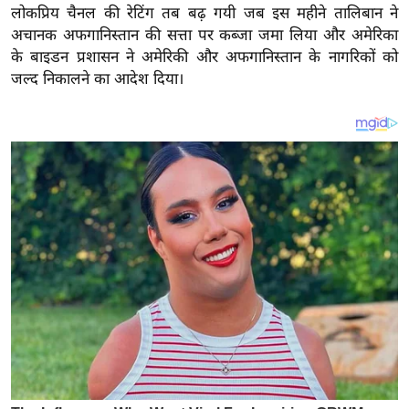
य
लोकप्रिय चैनल की रेटिंग तब बढ़ गयी जब इस महीने तालिबान ने
ब
अचानक अफगानिस्तान की सत्ता पर कब्जा जमा लिया और अमेरिका
ज
के बाइडन प्रशासन ने अमेरिकी और अफगानिस्तान के नागरिकों को
जल्द निकालने का आदेश दिया।
ट
खे
ल
क्रि
के
ट
I
P
L
2
0
2
6
क्रा