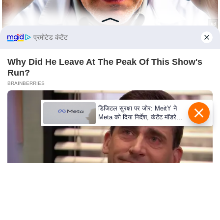
C
o
प्रमोटेड कंटेंट
n
t
Why Did He Leave At The Peak Of This Show's
a
Run?
c
BRAINBERRIES
t
E
डिजिटल सुरक्षा पर जोर: MeitY ने
d
Meta को दिया निर्देश, कंटेंट मॉडरेशन
मजबूत करे
i
t
o
r
A
d
v