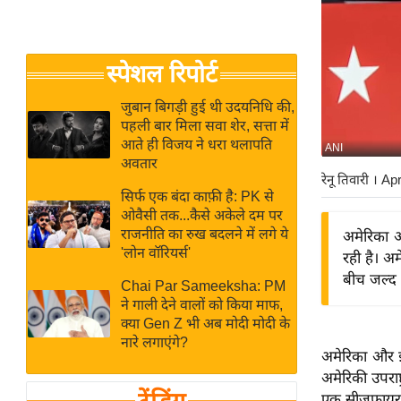
बजट
Hindi
खेल
News
क्रिकेट
स्पेशल रिपोर्ट
Hindi
IPL
Videos
2026
जुबान बिगड़ी हुई थी उदयनिधि की,
पहली बार मिला सवा शेर, सत्ता में
क्राइम
आते ही विजय ने धरा थलापति
ANI
ई-पेपर
अवतार
रेनू तिवारी
। Ap
मिसाल बेमिसाल
सिर्फ एक बंदा काफ़ी है: PK से
ओवैसी तक...कैसे अकेले दम पर
शख्सियत
राजनीति का रुख बदलने में लगे ये
अमेरिका 
यंग इंडिया
'लोन वॉरियर्स'
रही है। अम
साहित्य जगत
बीच जल्द
Chai Par Sameeksha: PM
ऑटो वर्ल्ड
ने गाली देने वालों को किया माफ,
क्या Gen Z भी अब मोदी मोदी के
न्यूज ब्रीफ
नारे लगाएंगे?
अमेरिका और ई
मनोरंजन जगत
अमेरिकी उपराष
बॉलीवुड
एक सीजफायर डी