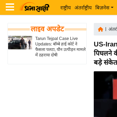
राष्ट्रीय
अंतर्राष्ट्रीय
बिज़नेस
Latest
ता
लाइव अपडेट
News
|
अंतर्रा
ज़ा
in
Tarun Tejpal Case Live
ख
US-Iran 
Updates: बॉम्बे हाई कोर्ट ने
Hindi
ब
फैसला पलटा, यौन उत्पीड़न मामले
पिघलने क
र
में ठहराया दोषी
Hindi
बड़े संके
राष्ट्रीय
News
अंतर्राष्ट्रीय
Live
बिज़नेस
उद्योग
Breaking
जगत
News in
विशेषज्ञ
Hindi
राय