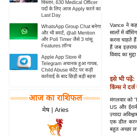
विस्तार, 630 Medical Officer
स्तंभ
पदों के लिए आज Apply करने का
Last Day
एम.
आर.
Vance ने कहा
WhatsApp Group Chat बनेगा
सालों में वॉ
आई.
और भी स्मार्ट, @all Mention
और Poll Timer जैसे 3 धांसू
करना चाहते है
चाय पर
Features लॉन्च
हैं जब इज़रा
समीक्षा
विवाद का मुद्दा
Apple App Store से
धर्म
Telegram अचानक हुआ गायब,
ज्योतिष
Child Abuse कंटेंट पर कड़ी
कार्रवाई के बाद छिड़ी बड़ी बहस
इसे भी पढ़ें:
प्रभु
महिमा/
किंग्स ने दर्
धर्मस्थल
आज का राशिफल
मंगलवार को 'T
व्रत
US और ईरानी
मेष | Aries
त्योहार
ज़्यादा अविश्
राशिफल
एक डील करना च
बहुत अच्छा लग
विशेष