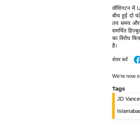
ऑडियो
वॉशिंगटन में
बीच हुई दो घं
इंफ़ोग्राफ़िक
तय समय और ज
राज्यों से
समर्थित हिज़
शहरों से
का विरोध किय
वेब स्टोरी
है।
कार्टून
शेयर करें
Short
Videos
We're now 
iOS App
Tags
About us
JD Vance
Contact Editor
Islamaba
Advertise
Privacy Policy
Grievance
Redressal