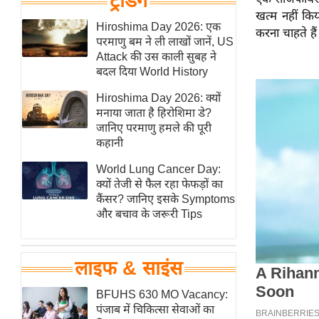
ट्रेंडिंग
हॉलीवुड
खत्म नहीं क
Hiroshima Day 2026: एक
फिल्म समीक्षा
करना चाहते हैं
परमाणु बम ने ली लाखों जानें, US
Breaking
Attack की उस काली सुबह ने
News
बदल दिया World History
लाइफस्टाइल
Hiroshima Day 2026: क्यों
मनाया जाता है हिरोशिमा डे?
टेक्नॉलॉजी
जानिए परमाणु हमले की पूरी
ब्यूटी/फैशन
कहानी
घरेलू नुस्खे
World Lung Cancer Day:
पर्यटन स्थल
क्यों तेजी से फैल रहा फेफड़ों का
कैंसर? जानिए इसके Symptoms
फिटनेस मंत्रा
और बचाव के जरूरी Tips
रिलेशनशिप
राजनीति
लाइफ & साइंस
विश्लेषण
समसामयिक
BFUHS 630 MO Vacancy:
पंजाब में चिकित्सा सेवाओं का
मातृभूमि