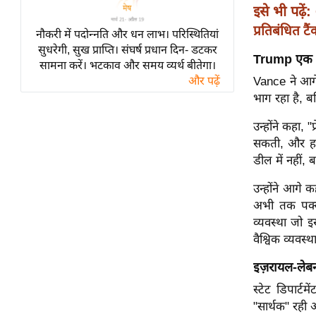
विश्लेषण
इसे भी पढ़ें:
ट्रेंडिंग
प्रतिबंधित ट
नौकरी में पदोन्नति और धन लाभ। परिस्थितियां
सुधरेगी, सुख प्राप्ति। संघर्ष प्रधान दिन- डटकर
Trump एक व्
Q
सामना करें। भटकाव और समय व्यर्थ बीतेगा।
और पढ़ें
Vance ने आगे
u
भाग रहा है, ब
i
c
उन्होंने कहा, 
k
सकती, और हम 
L
डील में नहीं,
i
n
उन्होंने आगे 
k
अभी तक पक्का
s
व्यवस्था जो इ
वैश्विक व्यवस्
विधानसभा
चुनाव
इज़रायल-लेब
फोटो
स्टेट डिपार्
"सार्थक" रही
वीडियो