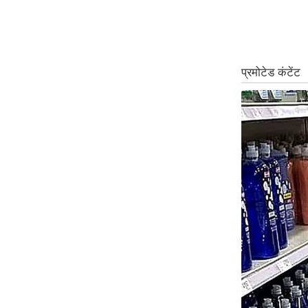
Code Of Ethics
RSS
Our Team
Expert Panel
Loksabhachunav
Android App