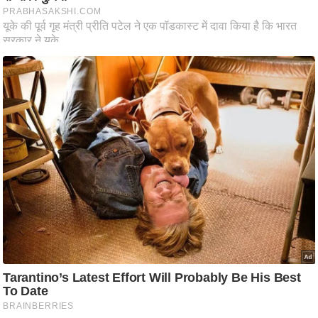
ति
ष
प्र
भु
म
हि
मा
/
ध
र्म
स्थ
ल
व्र
त
त्यो
हा
र