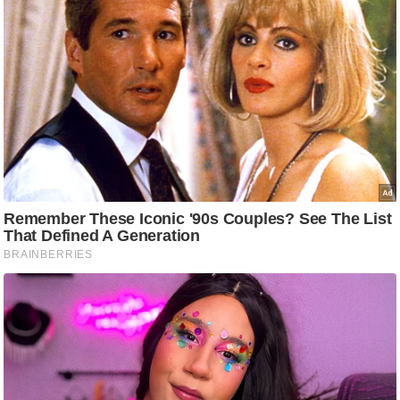
g
N
e
w
s
ला
इ
फ
स्टा
इ
ल
टे
क्नॉ
लॉ
जी
ब्यू
टी