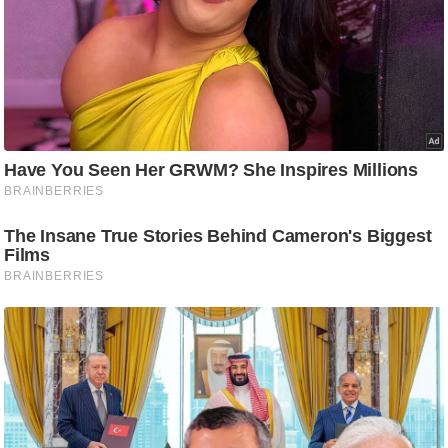
/
फै
श
न
घ
रे
लू
नु
स्खे
प
र्य
ट
न
स्थ
ल
फि