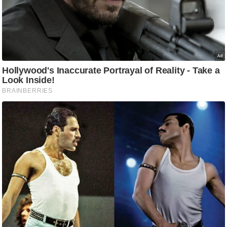
ष
ण
स
म
सा
म
यि
क
मा
तृ
भू
मि
स्तं
भ
ए
म
.