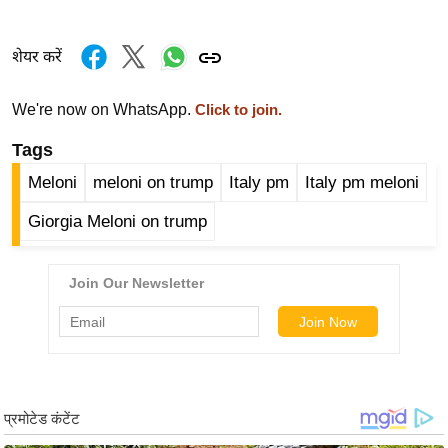
र्ल्ड
न्यू
शेयर करें
ज
ब्री
We're now on WhatsApp.
Click to join.
फ
Tags
म
नो
Meloni
meloni on trump
Italy pm
Italy pm meloni
रं
Giorgia Meloni on trump
ज
न
ज
ग
त
बॉ
ली
वु