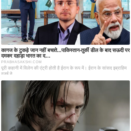
ट
ने
स
मं
त्रा
रि
ले
श
न
शि
प
रा
ज
नी
ति
वि
श्ले