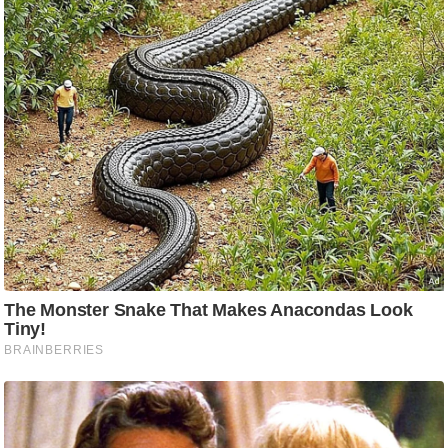
ड
हॉ
ली
वु
ड
फि
ल्म
स
मी
क्षा
B
r
e
a
k
i
n