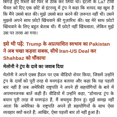
बिगड़े हुए रिश्तों को फिर से ठीक कर लिया था। इटली के La7 टीवी
ख्सि
चैनल को दिए एक छोटे से इंटरव्यू में ट्रंप ने कहा कि शायद वह खुश है
य
कि मैंने उससे बात की। मुझे उससे बात करने की ज़रूरत नहीं थी। उसने
त
मुझसे अपने साथ फ़ोटो खिंचवाने की गुज़ारिश की। वह मेरे साथ फ़ोटो
यं
खिंचवाने के लिए बहुत बेताब थी। मैं फ़ोटो नहीं खिंचवाता, लेकिन मुझे
ग
उस पर तरस आ गया।
इं
इसे भी पढ़ें:
Trump के अप्रत्याशित स्वभाव का Pakistan
डि
या
ने अब चखा कड़वा सबक, सीधे Iran-US Deal कर
Shahbaz को चौंकाया
सा
हि
मेलोनी ने ट्रंप के दावे का जवाब दिया
त्य
मेलोनी ने अपने एक्स हैंडल पर एक वीडियो शेयर किया, जिसमें उन्होंने
ज
ट्रंप के दावों को पूरी तरह से मनगढ़ंत बताया और कहा कि यह पहली
ग
बार नहीं है जब अमेरिकी राष्ट्रपति ने अपने ही सहयोगियों के बारे में
त
अपमानजनक बातें कही हैं। वीडियो में उन्होंने कहा, "डोनाल्ड ट्रंप के
बयान पूरी तरह से मनगढ़ंत हैं, मैं सचमुच हैरान हूं। मुझे समझ नहीं
ऑ
आता कि अमेरिका के राष्ट्रपति अपने ही सहयोगियों के साथ ऐसा
टो
व्यवहार क्यों करते हैं; आखिर, ऐसा पहली बार तो नहीं हुआ है।
व