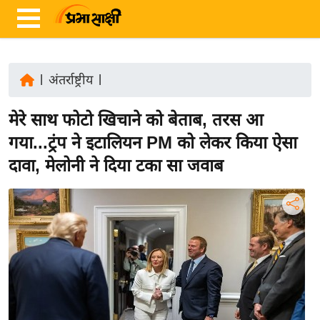
|
अंतर्राष्ट्रीय
|
ता
मेरे साथ फोटो खिचाने को बेताब, तरस आ
ज़ा
ख
गया...ट्रंप ने इटालियन PM को लेकर किया ऐसा
ब
दावा, मेलोनी ने दिया टका सा जवाब
र
रा
ष्ट्री
य
अं
त
र्रा
ष्ट्री