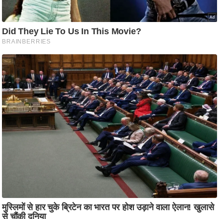
आ
र
.
आ
ई
.
चा
य
प
र
स
मी
क्षा
ध
र्म
ज्यो