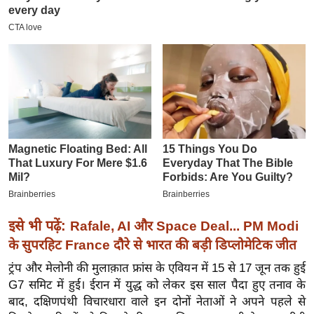
इ
म
ई
-
पे
प
र
मि
सा
ल
बे
इसे भी पढ़ें:
Rafale, AI और Space Deal... PM Modi
मि
के सुपरहिट France दौरे से भारत की बड़ी डिप्लोमेटिक जीत
सा
ट्रंप और मेलोनी की मुलाक़ात फ्रांस के एवियन में 15 से 17 जून तक हुई
ल
G7 समिट में हुई। ईरान में युद्ध को लेकर इस साल पैदा हुए तनाव के
श
बाद, दक्षिणपंथी विचारधारा वाले इन दोनों नेताओं ने अपने पहले से