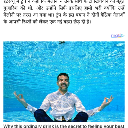
इंटरव्यू में ट्रंप ने कहा कि मेलोनी ने उनके साथ फोटो खिंचवाने की बहुत
य
गुजारिश की थी, और उन्होंने सिर्फ इसलिए हामी भरी क्योंकि उन्हें
ब
मेलोनी पर तरस आ गया था। ट्रंप के इस बयान ने दोनों वैश्विक नेताओं
ज
के आपसी रिश्तों को लेकर एक नई बहस छेड़ दी है।
ट
खे
ल
क्रि
के
ट
I
P
L
2
0
2
6
क्रा