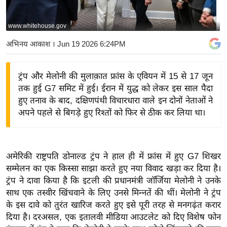
य
बि
www.whitehouse.gov
ज़
अभिनय आकाश
। Jun 19 2026 6:24PM
ने
स
ट्रंप और मेलोनी की मुलाक़ात फ्रांस के एवियन में 15 से 17 जून
उ
तक हुई G7 समिट में हुई। ईरान में युद्ध को लेकर इस साल पैदा
द्यो
हुए तनाव के बाद, दक्षिणपंथी विचारधारा वाले इन दोनों नेताओं ने
ग
अपने पहले से बिगड़े हुए रिश्तों को फिर से ठीक कर लिया था।
ज
ग
त
अमेरिकी राष्ट्रपति डोनाल्ड ट्रंप ने हाल ही में फ्रांस में हुए G7 शिखर
वि
सम्मेलन का एक किस्सा साझा करते हुए नया विवाद खड़ा कर दिया है।
शे
ट्रंप ने दावा किया है कि इटली की प्रधानमंत्री जॉर्जिया मेलोनी ने उनके
ष
साथ एक तस्वीर खिंचवाने के लिए उनसे मिन्नतें की थीं। मेलोनी ने ट्रंप
ज्ञ
के इस दावे को तुरंत खारिज करते हुए इसे पूरी तरह से मनगढ़ंत करार
रा
दिया है। दरअसल, एक इतालवी मीडिया आउटलेट को दिए विशेष फोन