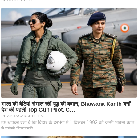
ति
ष
प्र
भु
म
हि
मा
/
ध
र्म
स्थ
ल
व्र
त
त्यो
हा
र