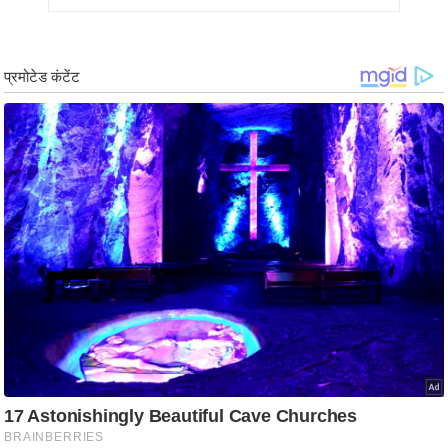
ड
हॉ
ली
वु
ड
फि
ल्म
स
मी
क्षा
B
r
e
a
k
i
n