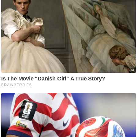
/
फै
श
न
घ
रे
लू
नु
स्खे
प
र्य
ट
न
स्थ
ल
फि