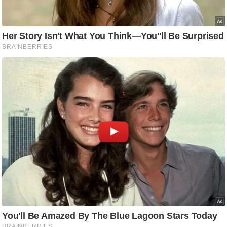
आ
र
.
आ
ई
.
चा
य
प
र
स
मी
क्षा
ध
र्म
ज्यो