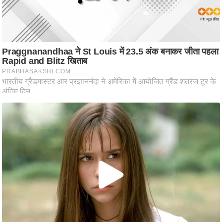
ष
ण
स
म
सा
म
यि
क
मा
तृ
भू
मि
स्तं
भ
ए
म
.