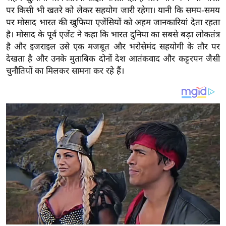
य
पर किसी भी खतरे को लेकर सहयोग जारी रहेगा। यानी कि समय-समय
ब
पर मोसाद भारत की खुफिया एजेंसियों को अहम जानकारियां देता रहता
ज
है। मोसाद के पूर्व एजेंट ने कहा कि भारत दुनिया का सबसे बड़ा लोकतंत्र
ट
है और इजराइल उसे एक मजबूत और भरोसेमंद सहयोगी के तौर पर
देखता है और उनके मुताबिक दोनों देश आतंकवाद और कट्टरपन जैसी
खे
चुनौतियों का मिलकर सामना कर रहे हैं।
ल
क्रि
के
ट
I
P
L
2
0
2
6
क्रा