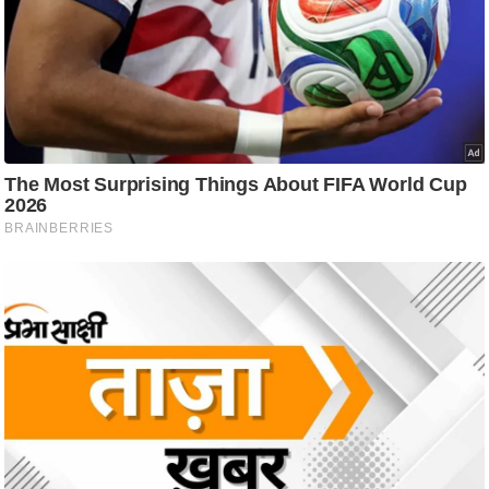
ट
ने
स
मं
त्रा
रि
ले
श
न
शि
प
रा
ज
नी
ति
वि
श्ले