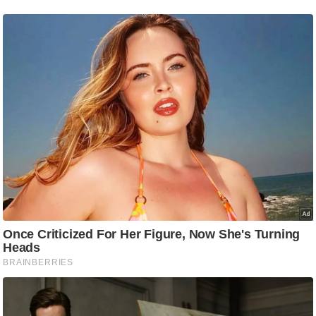
g
N
e
w
s
ला
इ
फ
स्टा
इ
ल
टे
क्नॉ
लॉ
जी
ब्यू
टी