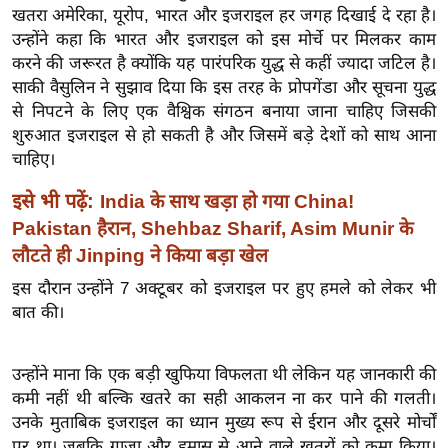
ख्सि
खतरा अमेरिका, यूरोप, भारत और इजराइल हर जगह दिखाई दे रहा है।
य
उन्होंने कहा कि भारत और इजराइल को इस मोर्चे पर मिलकर काम
त
करने की जरूरत है क्योंकि यह पारंपरिक युद्ध से कहीं ज्यादा जटिल है।
साकी वैसुलिन ने सुझाव दिया कि इस तरह के प्रोपगेंडा और सूचना युद्ध
यं
से निपटने के लिए एक वैश्विक संगठन बनाया जाना चाहिए जिसकी
ग
शुरुआत इजराइल से हो सकती है और जिसमें बड़े देशों को साथ आना
इं
चाहिए।
डि
या
इसे भी पढ़ें:
India के साथ खड़ा हो गया China!
सा
Pakistan हैरान, Shehbaz Sharif, Asim Munir के
हि
लौटते ही Jinping ने किया बड़ा खेल
त्य
इस दौरान उन्होंने 7 अक्टूबर को इजराइल पर हुए हमले को लेकर भी
ज
बात की।
ग
त
उन्होंने माना कि एक बड़ी खुफिया विफलता थी लेकिन यह जानकारी की
ऑ
कमी नहीं थी बल्कि खतरे का सही आकलन ना कर पाने की गलती।
टो
उनके मुताबिक इजराइल का ध्यान मुख्य रूप से ईरान और दूसरे मोर्चों
व
पर था। जबकि गाजा और हमास से आने वाले खतरों को कमा किया।