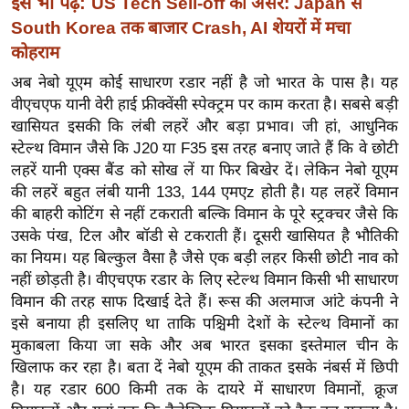
इसे भी पढ़ें:
US Tech Sell-off का असर: Japan से
ख्सि
South Korea तक बाजार Crash, AI शेयरों में मचा
य
कोहराम
त
यं
अब नेबो यूएम कोई साधारण रडार नहीं है जो भारत के पास है। यह
वीएचएफ यानी वेरी हाई फ्रीक्वेंसी स्पेक्ट्रम पर काम करता है। सबसे बड़ी
ग
खासियत इसकी कि लंबी लहरें और बड़ा प्रभाव। जी हां, आधुनिक
इं
स्टेल्थ विमान जैसे कि J20 या F35 इस तरह बनाए जाते हैं कि वे छोटी
डि
लहरें यानी एक्स बैंड को सोख लें या फिर बिखेर दें। लेकिन नेबो यूएम
या
की लहरें बहुत लंबी यानी 133, 144 एमएz होती है। यह लहरें विमान
सा
की बाहरी कोटिंग से नहीं टकराती बल्कि विमान के पूरे स्ट्रक्चर जैसे कि
हि
उसके पंख, टिल और बॉडी से टकराती हैं। दूसरी खासियत है भौतिकी
त्य
का नियम। यह बिल्कुल वैसा है जैसे एक बड़ी लहर किसी छोटी नाव को
ज
नहीं छोड़ती है। वीएचएफ रडार के लिए स्टेल्थ विमान किसी भी साधारण
ग
विमान की तरह साफ दिखाई देते हैं। रूस की अलमाज आंटे कंपनी ने
इसे बनाया ही इसलिए था ताकि पश्चिमी देशों के स्टेल्थ विमानों का
त
मुकाबला किया जा सके और अब भारत इसका इस्तेमाल चीन के
ऑ
खिलाफ कर रहा है। बता दें नेबो यूएम की ताकत इसके नंबर्स में छिपी
टो
है। यह रडार 600 किमी तक के दायरे में साधारण विमानों, क्रूज
व