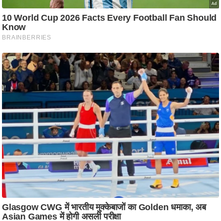
आ
र
.
आ
ई
.
चा
य
प
र
स
मी
क्षा
ध
र्म
ज्यो