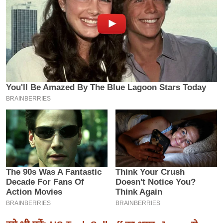
इ
म
ई
-
पे
प
र
मि
सा
ल
बे
मि
सा
ल
श