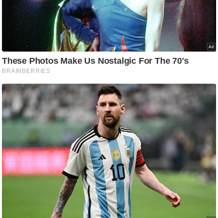
ष
ण
स
म
सा
म
यि
क
मा
तृ
भू
मि
स्तं
भ
ए
म
.