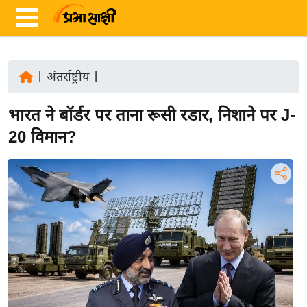
|
अंतर्राष्ट्रीय
|
ता
भारत ने बॉर्डर पर ताना रूसी रडार, निशाने पर J-
ज़ा
ख
20 विमान?
ब
र
रा
ष्ट्री
य
अं
त
र्रा
ष्ट्री