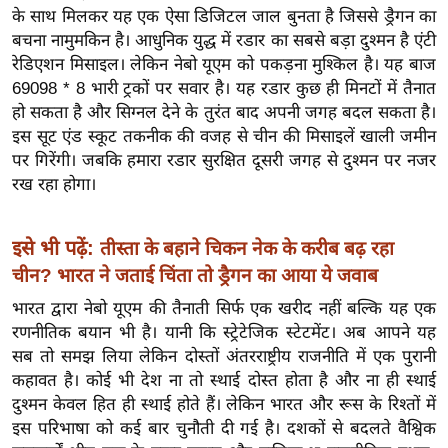
ड
के साथ मिलकर यह एक ऐसा डिजिटल जाल बुनता है जिससे ड्रैगन का
हॉ
बचना नामुमकिन है। आधुनिक युद्ध में रडार का सबसे बड़ा दुश्मन है एंटी
ली
रेडिएशन मिसाइल। लेकिन नेबो यूएम को पकड़ना मुश्किल है। यह बाज
वु
69098 * 8 भारी ट्रकों पर सवार है। यह रडार कुछ ही मिनटों में तैनात
ड
हो सकता है और सिग्नल देने के तुरंत बाद अपनी जगह बदल सकता है।
इस सूट एंड स्कूट तकनीक की वजह से चीन की मिसाइलें खाली जमीन
फि
पर गिरेंगी। जबकि हमारा रडार सुरक्षित दूसरी जगह से दुश्मन पर नजर
ल्म
रख रहा होगा।
स
मी
क्षा
इसे भी पढ़ें:
तीस्ता के बहाने चिकन नेक के करीब बढ़ रहा
B
चीन? भारत ने जताई चिंता तो ड्रैगन का आया ये जवाब
r
भारत द्वारा नेबो यूएम की तैनाती सिर्फ एक खरीद नहीं बल्कि यह एक
e
रणनीतिक बयान भी है। यानी कि स्ट्रेटेजिक स्टेटमेंट। अब आपने यह
a
सब तो समझ लिया लेकिन दोस्तों अंतरराष्ट्रीय राजनीति में एक पुरानी
k
कहावत है। कोई भी देश ना तो स्थाई दोस्त होता है और ना ही स्थाई
i
दुश्मन केवल हित ही स्थाई होते हैं। लेकिन भारत और रूस के रिश्तों में
इस परिभाषा को कई बार चुनौती दी गई है। दशकों से बदलते वैश्विक
n