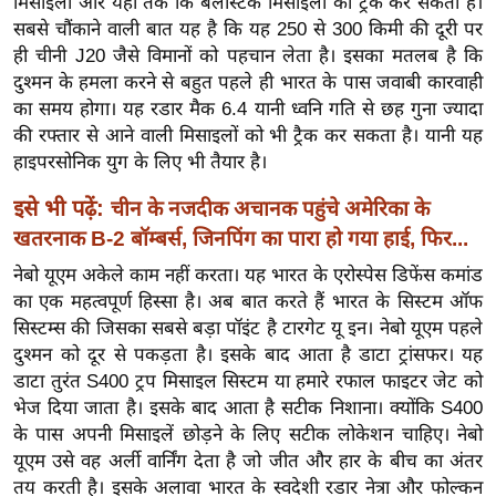
मिसाइलों और यहां तक कि बैलेस्टिक मिसाइलों को ट्रैक कर सकता है।
र्ल्ड
सबसे चौंकाने वाली बात यह है कि यह 250 से 300 किमी की दूरी पर
न्यू
ही चीनी J20 जैसे विमानों को पहचान लेता है। इसका मतलब है कि
ज
दुश्मन के हमला करने से बहुत पहले ही भारत के पास जवाबी कारवाही
का समय होगा। यह रडार मैक 6.4 यानी ध्वनि गति से छह गुना ज्यादा
ब्री
की रफ्तार से आने वाली मिसाइलों को भी ट्रैक कर सकता है। यानी यह
फ
हाइपरसोनिक युग के लिए भी तैयार है।
म
नो
इसे भी पढ़ें:
चीन के नजदीक अचानक पहुंचे अमेरिका के
रं
खतरनाक B-2 बॉम्बर्स, जिनपिंग का पारा हो गया हाई, फिर...
ज
नेबो यूएम अकेले काम नहीं करता। यह भारत के एरोस्पेस डिफेंस कमांड
न
का एक महत्वपूर्ण हिस्सा है। अब बात करते हैं भारत के सिस्टम ऑफ
ज
सिस्टम्स की जिसका सबसे बड़ा पॉइंट है टारगेट यू इन। नेबो यूएम पहले
ग
दुश्मन को दूर से पकड़ता है। इसके बाद आता है डाटा ट्रांसफर। यह
त
डाटा तुरंत S400 ट्रप मिसाइल सिस्टम या हमारे रफाल फाइटर जेट को
भेज दिया जाता है। इसके बाद आता है सटीक निशाना। क्योंकि S400
बॉ
के पास अपनी मिसाइलें छोड़ने के लिए सटीक लोकेशन चाहिए। नेबो
ली
यूएम उसे वह अर्ली वार्निंग देता है जो जीत और हार के बीच का अंतर
वु
तय करती है। इसके अलावा भारत के स्वदेशी रडार नेत्रा और फोल्कन