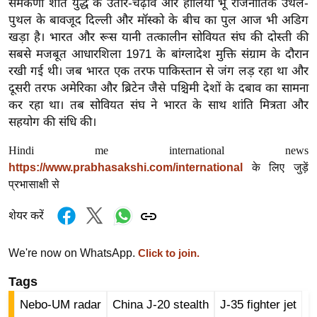
समकर्णों शीत युद्ध के उतार-चढ़ाव और हालिया भू राजनीतिक उथल-
g
पुथल के बावजूद दिल्ली और मॉस्को के बीच का पुल आज भी अडिग
N
खड़ा है। भारत और रूस यानी तत्कालीन सोवियत संघ की दोस्ती की
e
सबसे मजबूत आधारशिला 1971 के बांग्लादेश मुक्ति संग्राम के दौरान
w
रखी गई थी। जब भारत एक तरफ पाकिस्तान से जंग लड़ रहा था और
s
दूसरी तरफ अमेरिका और ब्रिटेन जैसे पश्चिमी देशों के दबाव का सामना
ला
कर रहा था। तब सोवियत संघ ने भारत के साथ शांति मित्रता और
इ
सहयोग की संधि की।
फ
Hindi me international news
स्टा
https://www.prabhasakshi.com/international
के लिए जुड़ें
इ
प्रभासाक्षी से
ल
टे
शेयर करें
क्नॉ
लॉ
We're now on WhatsApp.
Click to join.
जी
Tags
ब्यू
Nebo-UM radar
China J-20 stealth
J-35 fighter jet
टी