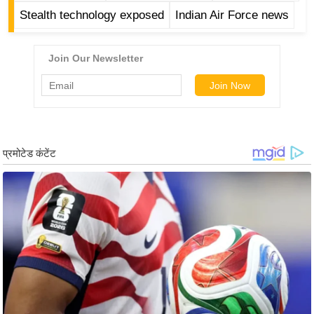
/
Stealth technology exposed
Indian Air Force news
फै
श
न
घ
रे
लू
नु
स्खे
प
र्य
ट
न
स्थ
ल
फि