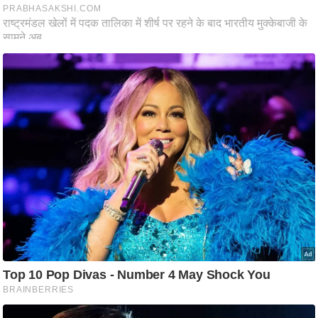
ति
ष
प्र
भु
म
हि
मा
/
ध
र्म
स्थ
ल
व्र
त
त्यो
हा
र