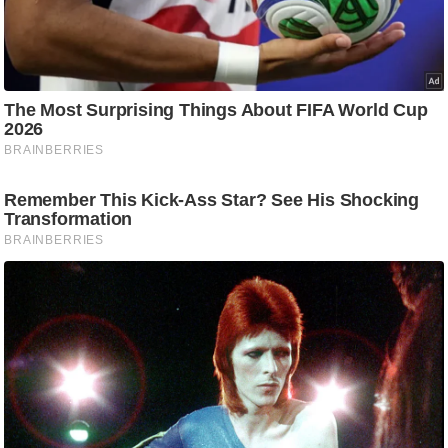
ट
ने
स
मं
त्रा
रि
ले
श
न
शि
प
रा
ज
नी
ति
वि
श्ले