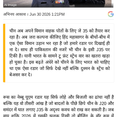
AI Image
य
बि
अभिनय आकाश
। Jun 30 2026 1:21PM
ज़
ने
चीन अब अपने विमान वाहक पोतों के लिए जे 35 को तैयार कर
स
रहा है। अब जरा कल्पना कीजिए हिंद महासागर के बीचों-बीच में
उ
एक ऐसा विमान उड़ान भर रहा है जो हमारे रडार पर दिखाई ही
द्यो
ना दे। साथ ही पाकिस्तान की नजरें भी चीन के इसी J35 पर
ग
टिकी है। यानी भारत के सामने टू फ्रंट स्ट्रेंथ वार का खतरा खड़ा
हो चुका है। इस बढ़ते अंधेरे को चीरने के लिए भारत को चाहिए
ज
था एक ऐसा रडार जो सिर्फ देखे नहीं बल्कि दुश्मन के स्ट्रेंथ को
ग
बेअसर कर दे।
त
वि
शे
रूस का नेब्बू यूएम रडार यह सिर्फ लोहे और बिजली का ढांचा नहीं है
ष
बल्कि यह वो तीसरी आंख है जो बादलों के पीछे छिपे चीन के J20 और
ज्ञ
समंदर में घात लगाए J35 के अदृश्य कवच को राख कर सकती है। जब
रा
वायु शक्ति 2026 में इसकी झलक दिखी तो बीजिंग के वॉर रूम में