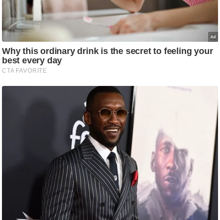
g
N
e
w
s
ला
इ
फ
स्टा
इ
ल
टे
क्नॉ
लॉ
जी
ब्यू
टी