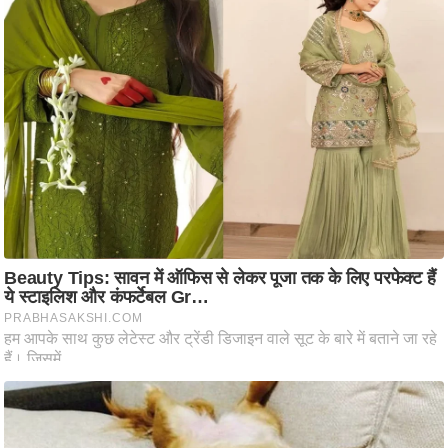
ष
ण
स
म
सा
म
यि
क
मा
तृ
भू
मि
स्तं
भ
ए
म
.