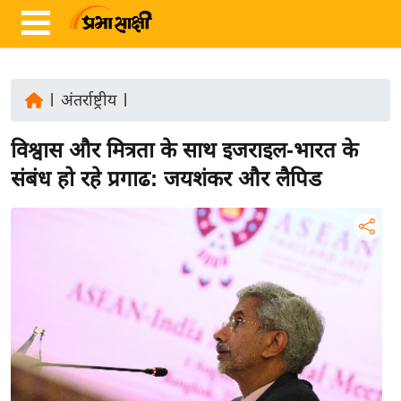
|
अंतर्राष्ट्रीय
|
ता
विश्वास और मित्रता के साथ इजराइल-भारत के
ज़ा
ख
संबंध हो रहे प्रगाढ: जयशंकर और लैपिड
ब
र
रा
ष्ट्री
य
अं
त
र्रा
ष्ट्री