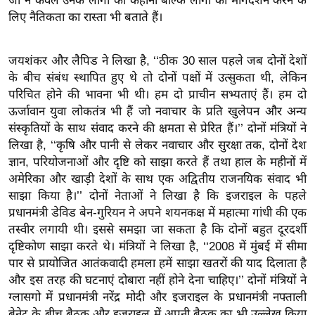
जो न केवल उनके लोगों की कहानी बल्कि लोगों का मार्गदर्शन करने के
ख्सि
लिए नैतिकता का रास्ता भी बताते हैं।
य
त
जयशंकर और लैपिड ने लिखा है, ‘‘ठीक 30 साल पहले जब दोनों देशों
यं
के बीच संबंध स्थापित हुए थे तो दोनों पक्षों में उत्सुकता थी, लेकिन
ग
परिचित होने की भावना भी थी। हम दो प्राचीन सभ्यताएं हैं। हम दो
इं
ऊर्जावान युवा लोकतंत्र भी हैं जो नवाचार के प्रति खुलेपन और अन्य
डि
संस्कृतियों के साथ संवाद करने की क्षमता से प्रेरित हैं।’’ दोनों मंत्रियों ने
या
लिखा है, ‘‘कृषि और पानी से लेकर नवाचार और सुरक्षा तक, दोनों देश
सा
ज्ञान, परियोजनाओं और दृष्टि को साझा करते हैं तथा हाल के महीनों में
हि
अमेरिका और खाड़ी देशों के साथ एक अद्वितीय राजनयिक संवाद भी
त्य
साझा किया है।’’ दोनों नेताओं ने लिखा है कि इजराइल के पहले
प्रधानमंत्री डेविड बेन-गुरियन ने अपने शयनकक्ष में महात्मा गांधी की एक
ज
तस्वीर लगायी थी। इससे समझा जा सकता है कि दोनों बहुत दूरदर्शी
ग
दृष्टिकोण साझा करते थे। मंत्रियों ने लिखा है, ‘‘2008 में मुंबई में सीमा
त
पार से प्रायोजित आतंकवादी हमला हमें साझा खतरों की याद दिलाता है
ऑ
और इस तरह की घटनाएं दोबारा नहीं होने देना चाहिए।’’ दोनों मंत्रियों ने
टो
ग्लासगो में प्रधानमंत्री नरेंद्र मोदी और इजराइल के प्रधानमंत्री नफ्ताली
व
बेनेट के बीच बैठक और इजराइल में अपनी बैठक का भी उल्लेख किया