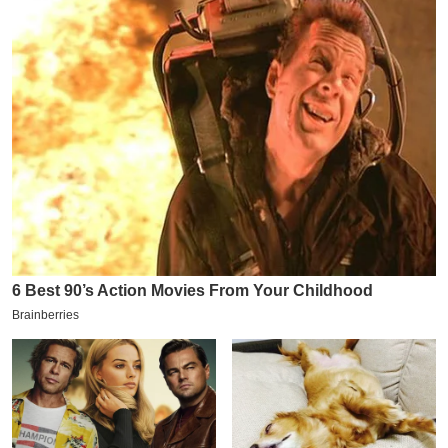
य
ब
ज
ट
खे
ल
क्रि
के
ट
I
P
L
2
0
2
6
क्रा