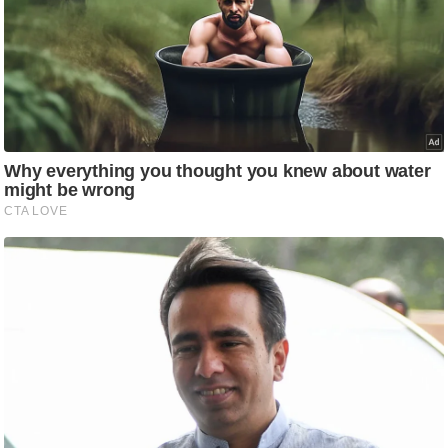
ति
ष
प्र
भु
म
हि
मा
/
ध
र्म
स्थ
ल
व्र
त
त्यो
हा
र