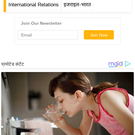
ड
International Relations
इजराइल-भारत
हॉ
ली
वु
ड
फि
ल्म
स
मी
क्षा
B
r
e
a
k
i
n