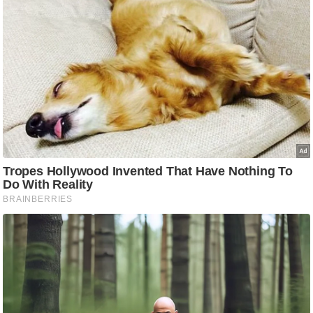
आ
र
.
आ
ई
.
चा
य
प
र
स
मी
क्षा
ध
र्म
ज्यो