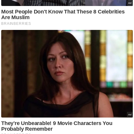
/
फै
श
न
घ
रे
लू
नु
स्खे
प
र्य
ट
न
स्थ
ल
फि