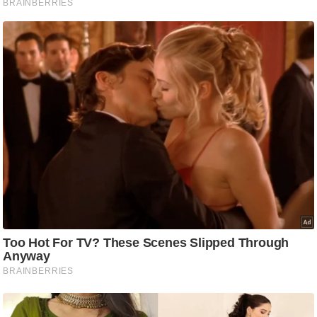
ट
ने
स
मं
त्रा
रि
ले
श
न
शि
प
रा
ज
नी
ति
वि
श्ले