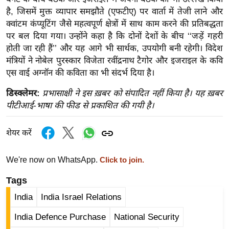
र्ल्ड
है, जिसमें मुक्त व्यापार समझौते (एफटीए) पर वार्ता में तेजी लाने और
क्वांटम कंप्यूटिंग जैसे महत्वपूर्ण क्षेत्रों में साथ काम करने की प्रतिबद्धता
न्यू
पर बल दिया गया। उन्होंने कहा है कि दोनों देशों के बीच ‘‘जड़ें गहरी
ज
होती जा रही हैं’’ और यह आगे भी सार्थक, उपयोगी बनी रहेगी। विदेश
ब्री
मंत्रियों ने नोबेल पुरस्कार विजेता रवींद्रनाथ टैगोर और इजराइल के कवि
फ
एस वाई अग्नॉन की कविता का भी संदर्भ दिया है।
म
नो
डिस्क्लेमर:
प्रभासाक्षी ने इस ख़बर को संपादित नहीं किया है। यह ख़बर
पीटीआई-भाषा की फीड से प्रकाशित की गयी है।
रं
ज
न
शेयर करें
ज
ग
We're now on WhatsApp.
Click to join.
त
Tags
बॉ
India
India Israel Relations
ली
वु
India Defence Purchase
National Security