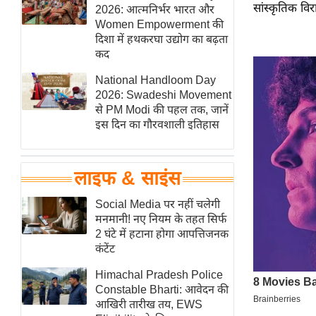
सांस्कृतिक वि
हॉलीवुड
2026: आत्मनिर्भर भारत और
Women Empowerment की
फिल्म समीक्षा
दिशा में हथकरघा उद्योग का बढ़ता
Breaking
कद
News
National Handloom Day
लाइफस्टाइल
2026: Swadeshi Movement
से PM Modi की पहल तक, जानें
टेक्नॉलॉजी
इस दिन का गौरवशाली इतिहास
ब्यूटी/फैशन
घरेलू नुस्खे
लाइफ & साइंस
पर्यटन स्थल
फिटनेस मंत्रा
Social Media पर नहीं चलेगी
मनमानी! नए नियम के तहत सिर्फ
रिलेशनशिप
2 घंटे में हटाना होगा आपत्तिजनक
राजनीति
कंटेंट
विश्लेषण
Himachal Pradesh Police
समसामयिक
Constable Bharti: आवेदन की
आखिरी तारीख तय, EWS
मातृभूमि