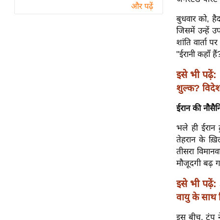
विश्लेषण
और पढ़ें
बुधवार को, है
ट्रेंडिंग
जिसमें उन्हें
शांति वार्ता प
Q
"ईरानी कहाँ ह
u
i
इसे भी पढ़ें:
c
शुल्क? विदेश 
k
L
ईरान की नौसैनि
i
भले ही ईरान ट
n
तेहरान के ख़
k
तीसरा विमानवा
s
मौजूदगी बढ़ गई
विधानसभा
इसे भी पढ़ें:
चुनाव
वायु के साथ
फोटो
वीडियो
इस बीच, ट्रंप