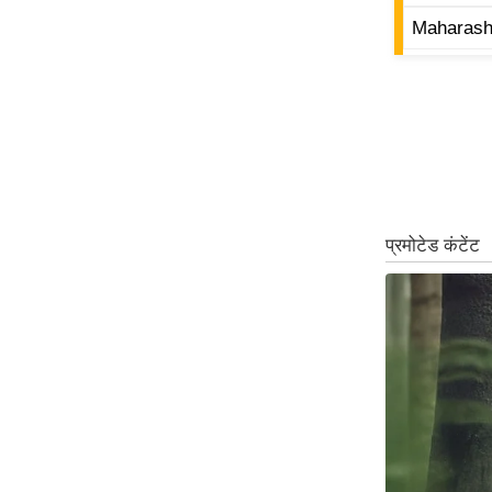
Maharasht
Code Of Ethics
RSS
Our Team
Expert Panel
Loksabhachunav
Android App