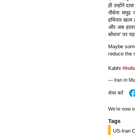
ही उन्होंने दा
ऑडियो
नौसेना समुद्
इंफ़ोग्राफ़िक
हथियार खत्म ह
राज्यों से
और अब हालात यह
सोशल' पर यह 
शहरों से
वेब स्टोरी
Maybe some
कार्टून
reduce the
Short
Kabhi
#Indi
Videos
iOS App
— Iran in 
About us
शेयर करें
Contact Editor
Advertise
We're now 
Privacy Policy
Tags
Grievance
US-Iran C
Redressal