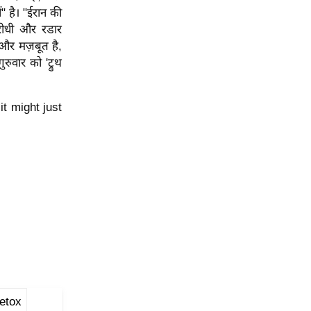
ं" है। "ईरान की
-रोधी और रडार
 और मज़बूत है,
रुवार को 'ट्रुथ
 it might just
Detox