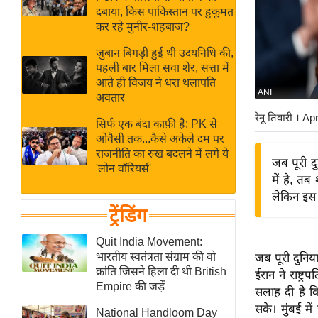
बजट
Hindi
दबाया, किस पाकिस्तान पर हुकूमत
खेल
News
कर रहे मुनीर-शहबाज?
क्रिकेट
जुबान बिगड़ी हुई थी उदयनिधि की,
Hindi
IPL
पहली बार मिला सवा शेर, सत्ता में
आते ही विजय ने धरा थलापति
Videos
2026
ANI
अवतार
क्राइम
रेनू तिवारी
। Ap
सिर्फ एक बंदा काफ़ी है: PK से
ई-पेपर
ओवैसी तक...कैसे अकेले दम पर
मिसाल बेमिसाल
राजनीति का रुख बदलने में लगे ये
जब पूरी 
'लोन वॉरियर्स'
शख्सियत
में है, तब
यंग इंडिया
लेकिन इस 
ट्रेंडिंग
साहित्य जगत
ऑटो वर्ल्ड
Quit India Movement:
भारतीय स्वतंत्रता संग्राम की वो
जब पूरी दुनि
न्यूज ब्रीफ
क्रांति जिसने हिला दी थी British
ईरान ने राष्ट
मनोरंजन जगत
Empire की जड़ें
सलाह दी है क
बॉलीवुड
सके। मुंबई मे
National Handloom Day