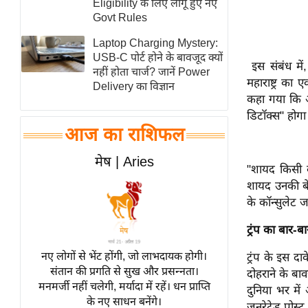
Eligibility के लिए लागू हुए नए
स्तंभ
Govt Rules
एम.
Laptop Charging Mystery:
आर.
USB-C पोर्ट होने के बावजूद क्यों
इस संबंध में
नहीं होता चार्ज? जानें Power
आई.
महाराष्ट्र क
Delivery का विज्ञान
चाय पर
कहा गया कि अग
समीक्षा
डिटॉक्स" होगा
आज का राशिफल
धर्म
ज्योतिष
मेष | Aries
"शायद किसी क
प्रभु
शायद उनकी ब
महिमा/
के कॉन्सुलेट 
धर्मस्थल
ट्रंप का बार-ब
व्रत
त्योहार
नए लोगों से भेंट होंगी, जो लाभदायक होगी।
ट्रंप के इस द
संतान की प्रगति से सुख और प्रसन्नता।
दोहराने के बाव
राशिफल
मनमर्जी नहीं चलेगी, मर्यादा में रहें। धन प्राप्ति
दुनिया भर मे
विशेष
के नए साधन बनेंगे।
जनरेटेड पोस्ट