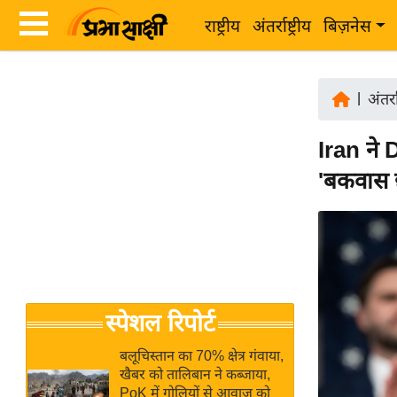
राष्ट्रीय
अंतर्राष्ट्रीय
बिज़नेस
Latest
ता
News
|
अंतर्रा
ज़ा
in
ख
Iran ने
Hindi
ब
'बकवास छो
र
Hindi
राष्ट्रीय
News
अंतर्राष्ट्रीय
Live
बिज़नेस
उद्योग
Breaking
स्पेशल रिपोर्ट
जगत
News in
विशेषज्ञ
Hindi
बलूचिस्तान का 70% क्षेत्र गंवाया,
राय
खैबर को तालिबान ने कब्जाया,
PoK में गोलियों से आवाज को