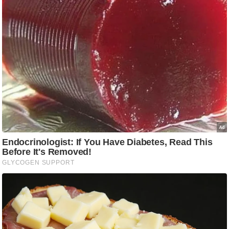
g
N
e
w
s
ला
इ
फ
स्टा
इ
ल
टे
क्नॉ
लॉ
जी
ब्यू
टी