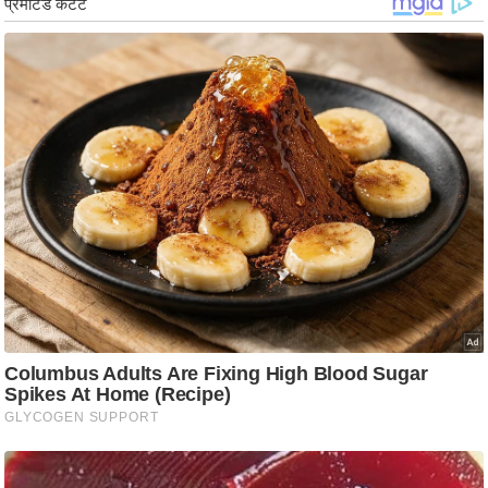
ड
हॉ
ली
वु
ड
फि
ल्म
स
मी
क्षा
B
r
e
a
k
i
n