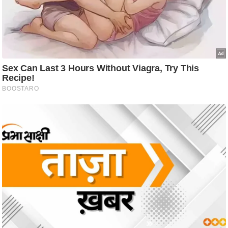
ट
ने
स
मं
त्रा
रि
ले
श
न
शि
प
रा
ज
नी
ति
वि
श्ले