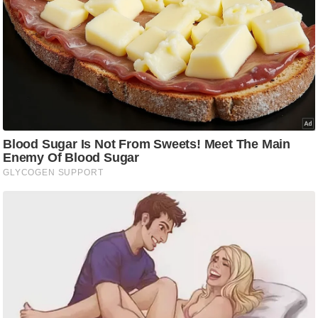
/
फै
श
न
घ
रे
लू
नु
स्खे
प
र्य
ट
न
स्थ
ल
फि