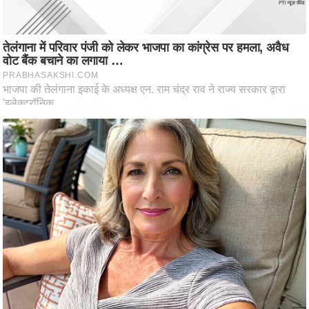
ष
ण
स
म
सा
म
यि
क
मा
तृ
भू
मि
स्तं
भ
ए
म
.