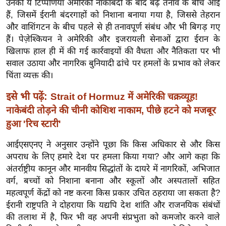
उनकी ये टिप्पणियां अमेरिकी नाकाबंदी के बाद बढ़े तनाव के बीच आई
ख्सि
हैं, जिसमें ईरानी बंदरगाहों को निशाना बनाया गया है, जिससे तेहरान
य
और वाशिंगटन के बीच पहले से ही तनावपूर्ण संबंध और भी बिगड़ गए
त
हैं। पेज़ेश्कियन ने अमेरिकी और इजरायली सेनाओं द्वारा ईरान के
यं
खिलाफ हाल ही में की गई कार्रवाइयों की वैधता और नैतिकता पर भी
ग
सवाल उठाया और नागरिक बुनियादी ढांचे पर हमलों के प्रभाव को लेकर
इं
चिंता व्यक्त की।
डि
इसे भी पढ़ें:
Strait of Hormuz में अमेरिकी चक्रव्यूह!
या
नाकेबंदी तोड़ने की चीनी कोशिश नाकाम, पीछे हटने को मजबूर
सा
हुआ 'रिच स्टारी'
हि
त्य
आईएसएनए ने अनुसार उन्होंने पूछा कि किस अधिकार से और किस
ज
अपराध के लिए हमारे देश पर हमला किया गया? और आगे कहा कि
ग
अंतर्राष्ट्रीय कानून और मानवीय सिद्धांतों के दायरे में नागरिकों, अभिजात
त
वर्ग, बच्चों को निशाना बनाना और स्कूलों और अस्पतालों सहित
महत्वपूर्ण केंद्रों को नष्ट करना किस प्रकार उचित ठहराया जा सकता है?
ऑ
ईरानी राष्ट्रपति ने दोहराया कि यद्यपि देश शांति और राजनयिक संबंधों
टो
की तलाश में है, फिर भी वह अपनी संप्रभुता को कमजोर करने वाले
व