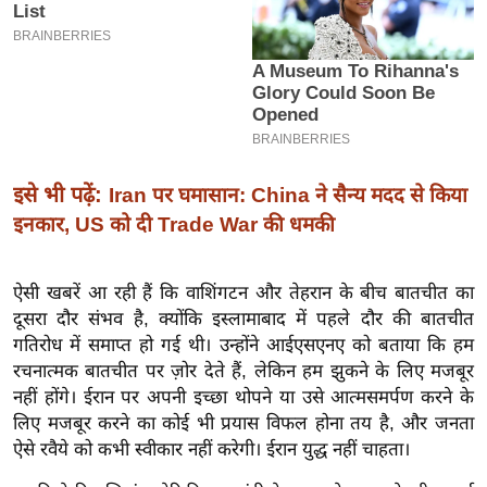
इ
म
ई
-
पे
प
इसे भी पढ़ें:
Iran पर घमासान: China ने सैन्य मदद से किया
र
इनकार, US को दी Trade War की धमकी
मि
सा
ल
ऐसी खबरें आ रही हैं कि वाशिंगटन और तेहरान के बीच बातचीत का
दूसरा दौर संभव है, क्योंकि इस्लामाबाद में पहले दौर की बातचीत
गतिरोध में समाप्त हो गई थी। उन्होंने आईएसएनए को बताया कि हम
बे
रचनात्मक बातचीत पर ज़ोर देते हैं, लेकिन हम झुकने के लिए मजबूर
मि
नहीं होंगे। ईरान पर अपनी इच्छा थोपने या उसे आत्मसमर्पण करने के
सा
लिए मजबूर करने का कोई भी प्रयास विफल होना तय है, और जनता
ल
ऐसे रवैये को कभी स्वीकार नहीं करेगी। ईरान युद्ध नहीं चाहता।
श