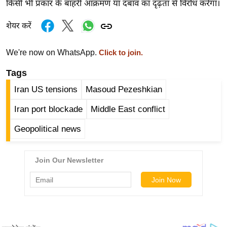
किसी भी प्रकार के बाहरी आक्रमण या दबाव का दृढ़ता से विरोध करेगा।
र्ल्ड
न्यू
शेयर करें
ज
ब्री
We're now on WhatsApp.
Click to join.
फ
Tags
म
Iran US tensions
Masoud Pezeshkian
नो
रं
Iran port blockade
Middle East conflict
ज
Geopolitical news
न
ज
ग
त
बॉ
ली
वु