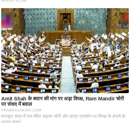
ति
ष
प्र
भु
म
हि
मा
/
ध
र्म
स्थ
ल
व्र
त
त्यो
हा
र