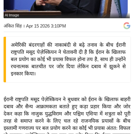
य
बि
AI Image
ज़
अंकित सिंह
। Apr 15 2026 3:10PM
ने
स
अमेरिकी बंदरगाहों की नाकाबंदी से बढ़े तनाव के बीच ईरानी
उ
राष्ट्रपति मसूद पेज़ेश्कियन ने चेतावनी दी है कि ईरान के खिलाफ
द्यो
बल प्रयोग का कोई भी प्रयास विफल होना तय है, साथ ही उन्होंने
ग
रचनात्मक बातचीत पर जोर दिया लेकिन दबाव में झुकने से
ज
इनकार किया।
ग
त
वि
ईरानी राष्ट्रपति मसूद पेज़ेश्कियन ने बुधवार को ईरान के खिलाफ बाहरी
शे
दबाव और सैन्य आक्रामकता बताते हुए कड़ा प्रहार किया और जोर
ष
देकर कहा कि नाजुक युद्धविराम और पश्चिम एशिया में शत्रुता को पूरी
ज्ञ
तरह से समाप्त करने के लिए चल रहे राजनयिक प्रयासों के बीच
रा
इस्लामी गणराज्य पर बल प्रयोग करने का कोई भी प्रयास अंततः विफल