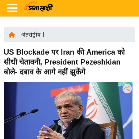
|
अंतर्राष्ट्रीय
|
ता
US Blockade पर Iran की America को
ज़ा
ख
सीधी चेतावनी, President Pezeshkian
ब
बोले- दबाव के आगे नहीं झुकेंगे
र
रा
ष्ट्री
य
अं
त
र्रा
ष्ट्री