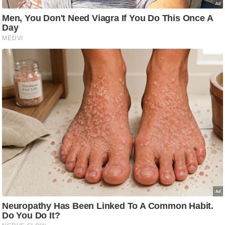
आ
र
.
आ
ई
.
चा
य
प
र
स
मी
क्षा
ध
र्म
ज्यो