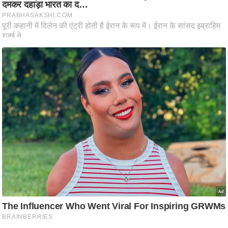
ति
ष
प्र
भु
म
हि
मा
/
ध
र्म
स्थ
ल
व्र
त
त्यो
हा
र