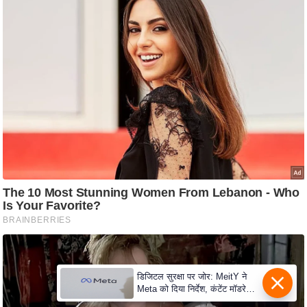
e
r
t
i
s
e
P
r
i
v
a
c
y
P
o
l
डिजिटल सुरक्षा पर जोर: MeitY ने
i
Meta को दिया निर्देश, कंटेंट मॉडरेशन
मजबूत करे