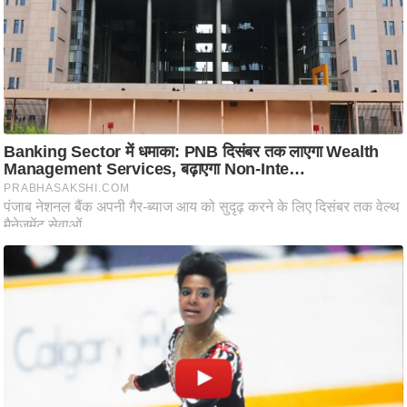
ट
ने
स
मं
त्रा
रि
ले
श
न
शि
प
रा
ज
नी
ति
वि
श्ले