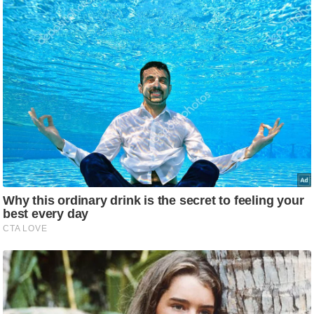
ड
हॉ
ली
वु
ड
फि
ल्म
स
मी
क्षा
B
r
e
a
k
i
n