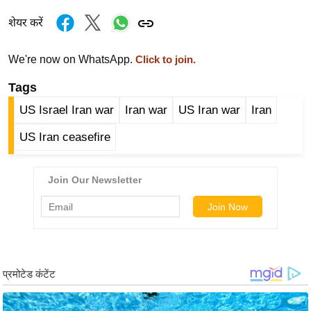
र्ल्ड
शेयर करें
न्यू
ज
We're now on WhatsApp.
Click to join.
ब्री
Tags
फ
म
US Israel Iran war
Iran war
US Iran war
Iran
नो
US Iran ceasefire
रं
ज
न
ज
ग
त
बॉ
ली
वु