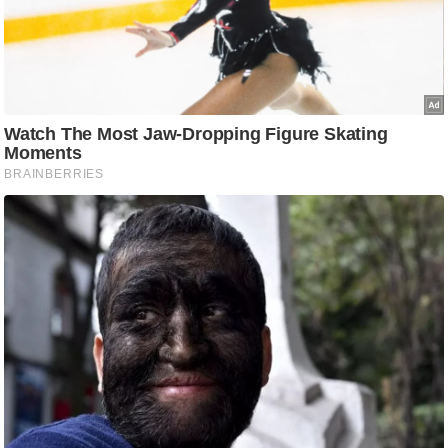
ष
ण
स
म
सा
म
यि
क
मा
तृ
भू
मि
स्तं
भ
ए
म
.