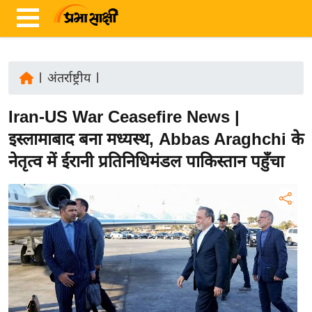
|
अंतर्राष्ट्रीय
|
ता
Iran-US War Ceasefire News |
ज़ा
ख
इस्लामाबाद बना मध्यस्थ, Abbas Araghchi के
ब
नेतृत्व में ईरानी प्रतिनिधिमंडल पाकिस्तान पहुँचा
र
रा
ष्ट्री
य
अं
त
र्रा
ष्ट्री