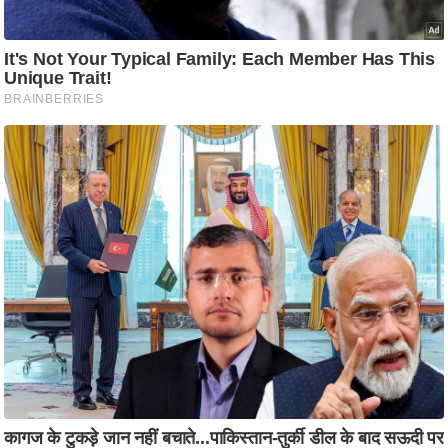
आ
र
.
आ
ई
.
चा
य
प
र
स
मी
क्षा
ध
र्म
ज्यो