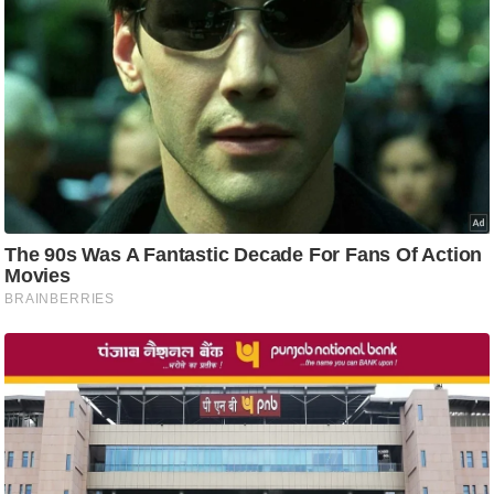
/
फै
श
न
घ
रे
लू
नु
स्खे
प
र्य
ट
न
स्थ
ल
फि