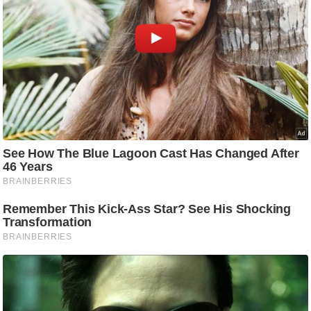
g
N
e
w
s
ला
इ
फ
स्टा
इ
ल
टे
क्नॉ
लॉ
जी
ब्यू
टी