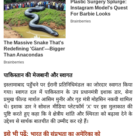
इ
म
ई
-
पे
प
र
मि
सा
पाकिस्तान की मेजबानी और स्वागत
ल
इस्लामाबाद पहुँचने पर ईरानी प्रतिनिधिमंडल का जोरदार स्वागत किया
गया। स्वागत दल में पाकिस्तान के उप प्रधानमंत्री इशाक डार, सेना
बे
प्रमुख फील्ड मार्शल आसिम मुनीर और गृह मंत्री मोहसिन नकवी शामिल
मि
थे। इशाक डार ने सोशल मीडिया प्लेटफॉर्म 'X' पर इस मुलाकात की
सा
पुष्टि करते हुए कहा कि वे क्षेत्रीय शांति और स्थिरता को बढ़ावा देने के
ल
उद्देश्य से सार्थक बातचीत की उम्मीद कर रहे हैं।
श
इसे भी पढ़ें:
भारत की संप्रभुता का अमेरिका को