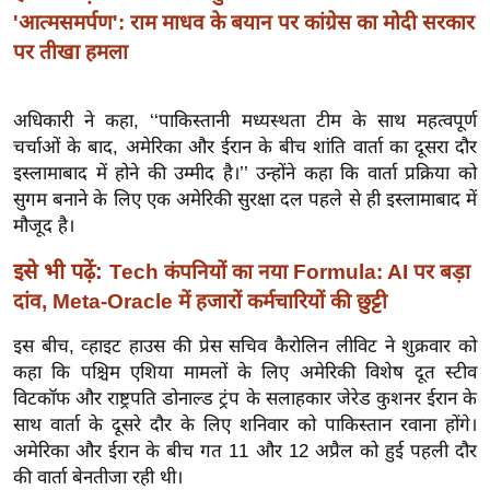
ख्सि
'आत्मसमर्पण': राम माधव के बयान पर कांग्रेस का मोदी सरकार
य
पर तीखा हमला
त
यं
अधिकारी ने कहा, ‘‘पाकिस्तानी मध्यस्थता टीम के साथ महत्वपूर्ण
ग
चर्चाओं के बाद, अमेरिका और ईरान के बीच शांति वार्ता का दूसरा दौर
इं
इस्लामाबाद में होने की उम्मीद है।’’ उन्होंने कहा कि वार्ता प्रक्रिया को
डि
सुगम बनाने के लिए एक अमेरिकी सुरक्षा दल पहले से ही इस्लामाबाद में
या
मौजूद है।
सा
इसे भी पढ़ें:
Tech कंपनियों का नया Formula: AI पर बड़ा
हि
दांव, Meta-Oracle में हजारों कर्मचारियों की छुट्टी
त्य
ज
इस बीच, व्हाइट हाउस की प्रेस सचिव कैरोलिन लीविट ने शुक्रवार को
ग
कहा कि पश्चिम एशिया मामलों के लिए अमेरिकी विशेष दूत स्टीव
त
विटकॉफ और राष्ट्रपति डोनाल्ड ट्रंप के सलाहकार जेरेड कुशनर ईरान के
ऑ
साथ वार्ता के दूसरे दौर के लिए शनिवार को पाकिस्तान रवाना होंगे।
टो
अमेरिका और ईरान के बीच गत 11 और 12 अप्रैल को हुई पहली दौर
की वार्ता बेनतीजा रही थी।
व