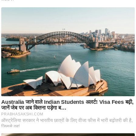
ति
ष
प्र
भु
म
हि
मा
/
ध
र्म
स्थ
ल
व्र
त
त्यो
हा
र