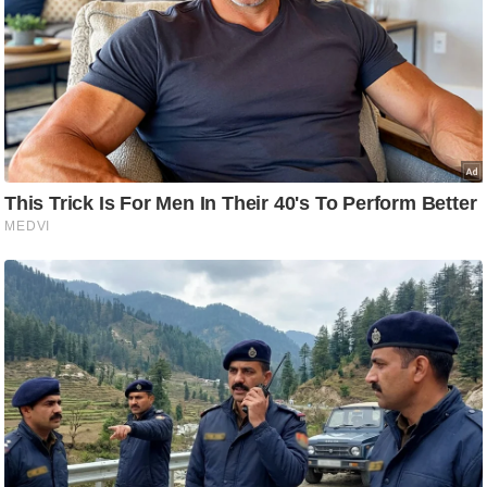
ट
ने
स
मं
त्रा
रि
ले
श
न
शि
प
रा
ज
नी
ति
वि
श्ले