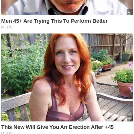
आ
र
.
आ
ई
.
चा
य
प
र
स
मी
क्षा
ध
र्म
ज्यो