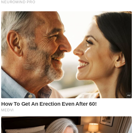
g
N
e
w
s
ला
इ
फ
स्टा
इ
ल
टे
क्नॉ
लॉ
जी
ब्यू
टी