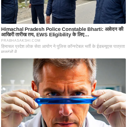
ष
ण
स
म
सा
म
यि
क
मा
तृ
भू
मि
स्तं
भ
ए
म
.