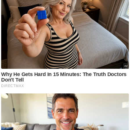
/
फै
श
न
घ
रे
लू
नु
स्खे
प
र्य
ट
न
स्थ
ल
फि