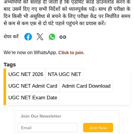
अभ्यर्थियों को सलाह दी जाती है कि एडमिट कार्ड डाउनलोड करने के
र्ल्ड
बाद उसमें दिए गए सभी निर्देशों को ध्यानपूर्वक पढ़ें। साथ ही परीक्षा के
न्यू
दिन किसी भी असुविधा से बचने के लिए परीक्षा केंद्र पर निर्धारित समय
ज
से कम से कम एक से दो घंटे पहले पहुंचने का प्रयास करें।
ब्री
शेयर करें
फ
म
We're now on WhatsApp.
Click to join.
नो
रं
Tags
ज
UGC NET 2026
NTA UGC NET
न
ज
UGC NET Admit Card
Admit Card Download
ग
UGC NET Exam Date
त
बॉ
ली
वु