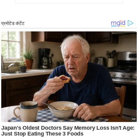
ड
हॉ
ली
वु
ड
फि
ल्म
स
मी
क्षा
B
r
e
a
k
i
n