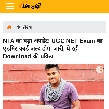
|
यंग इंडिया
|
ता
NTA का बड़ा अपडेट! UGC NET Exam का
ज़ा
ख
एडमिट कार्ड जल्द होगा जारी, ये रही
ब
Download की प्रक्रिया
र
रा
ष्ट्री
य
अं
त
र्रा
ष्ट्री