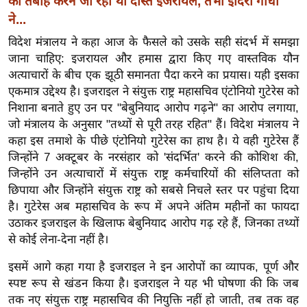
को तबाह करने जा रहा था दोस्त इजरायल, तभी इंदिरा गांधी
ख्सि
ने...
य
त
विदेश मंत्रालय ने कहा आज के फैसले को उसके सही संदर्भ में समझा
जाना चाहिए: इजरायल और हमास द्वारा किए गए वास्तविक यौन
यं
अत्याचारों के बीच एक झूठी समानता पैदा करने का प्रयास। यही इसका
ग
एकमात्र उद्देश्य है। इजराइल ने संयुक्त राष्ट्र महासचिव एंटोनियो गुटेरेस को
इं
निशाना बनाते हुए उन पर "बेबुनियाद आरोप गढ़ने" का आरोप लगाया,
डि
जो मंत्रालय के अनुसार "तथ्यों से पूरी तरह रहित" हैं। विदेश मंत्रालय ने
या
कहा इस तमाशे के पीछे एंटोनियो गुटेरेस का हाथ है। ये वही गुटेरेस हैं
सा
जिन्होंने 7 अक्टूबर के नरसंहार को 'संदर्भित' करने की कोशिश की,
हि
जिन्होंने उन अत्याचारों में संयुक्त राष्ट्र कर्मचारियों की संलिप्तता को
त्य
छिपाया और जिन्होंने संयुक्त राष्ट्र को सबसे निचले स्तर पर पहुंचा दिया
है। गुटेरेस अब महासचिव के रूप में अपने अंतिम महीनों का फायदा
ज
उठाकर इजराइल के खिलाफ बेबुनियाद आरोप गढ़ रहे हैं, जिनका तथ्यों
ग
से कोई लेना-देना नहीं है।
त
ऑ
इसमें आगे कहा गया है इजराइल ने इन आरोपों का व्यापक, पूर्ण और
टो
स्पष्ट रूप से खंडन किया है। इजराइल ने यह भी घोषणा की कि जब
तक नए संयुक्त राष्ट्र महासचिव की नियुक्ति नहीं हो जाती, तब तक वह
व