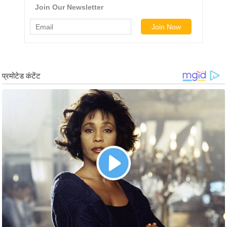
g
N
e
w
s
ला
इ
फ
स्टा
इ
ल
टे
क्नॉ
लॉ
जी
ब्यू
टी