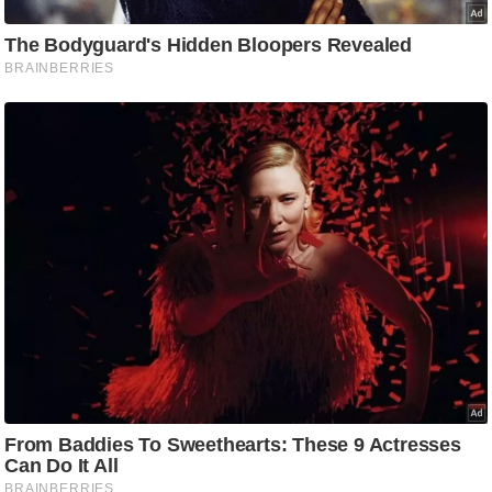
/
फै
श
न
घ
रे
लू
नु
स्खे
प
र्य
ट
न
स्थ
ल
फि