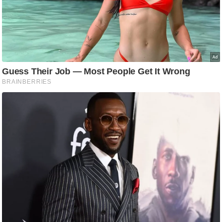
ति
ष
प्र
भु
म
हि
मा
/
ध
र्म
स्थ
ल
व्र
त
त्यो
हा
र