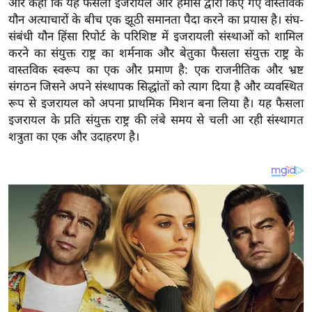
और कहा कि यह फैसला इजरायल और हमास द्वारा किए गए वास्तविक
य
यौन अत्याचारों के बीच एक झूठी समानता पैदा करने का प्रयास है। संघ-
ब
संबंधी यौन हिंसा रिपोर्ट के परिशिष्ट में इजरायली संस्थाओं को शामिल
ज
करने का संयुक्त राष्ट्र का शर्मनाक और बेतुका फैसला संयुक्त राष्ट्र के
ट
वास्तविक स्वरूप का एक और प्रमाण है: एक राजनीतिक और भ्रष्ट
खे
संगठन जिसने अपने संस्थापक सिद्धांतों को त्याग दिया है और व्यवस्थित
ल
रूप से इजरायल को अपना प्राथमिक मिशन बना लिया है। यह फैसला
इजरायल के प्रति संयुक्त राष्ट्र की लंबे समय से चली आ रही संस्थागत
क्रि
शत्रुता का एक और उदाहरण है।
के
ट
I
P
L
2
0
2
6
क्रा