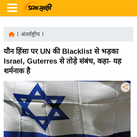
|
अंतर्राष्ट्रीय
|
ता
यौन हिंसा पर UN की Blacklist से भड़का
ज़ा
ख
Israel, Guterres से तोड़े संबंध, कहा- यह
ब
शर्मनाक है
र
रा
ष्ट्री
य
अं
त
र्रा
ष्ट्री