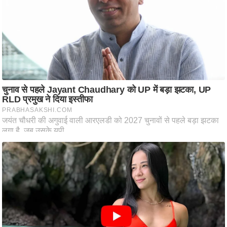
आ
र
.
आ
ई
.
चा
य
प
र
स
मी
क्षा
ध
र्म
ज्यो