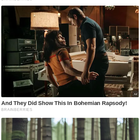
ट
ने
स
मं
त्रा
रि
ले
श
न
शि
प
रा
ज
नी
ति
वि
श्ले