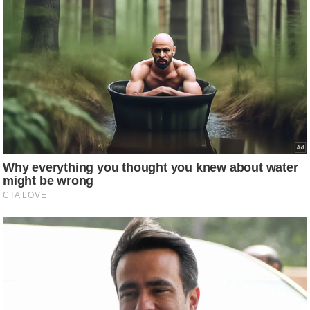
ष
ण
स
म
सा
म
यि
क
मा
तृ
भू
मि
स्तं
भ
ए
म
.