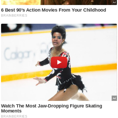
g
N
e
w
s
ला
इ
फ
स्टा
इ
ल
टे
क्नॉ
लॉ
जी
ब्यू
टी