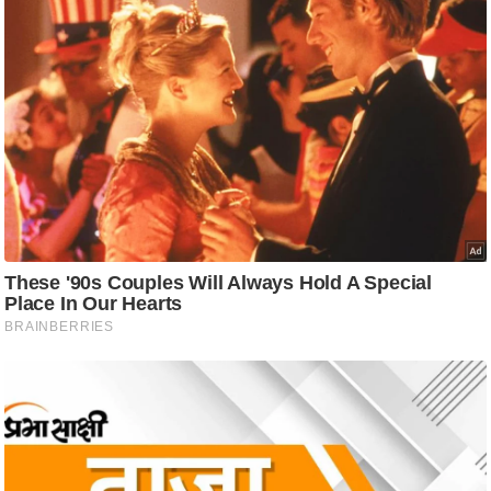
ट
ने
स
मं
त्रा
रि
ले
श
न
शि
प
रा
ज
नी
ति
वि
श्ले