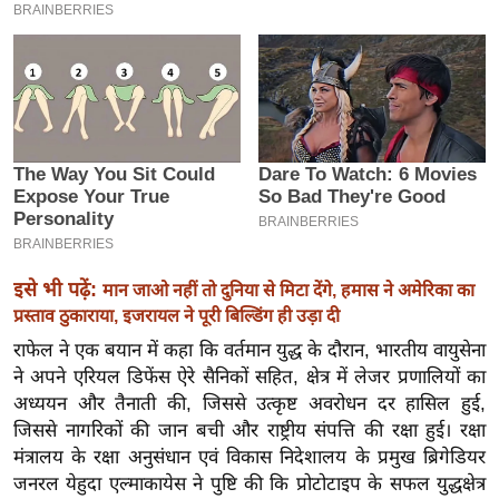
इ
म
ई
-
पे
प
र
मि
सा
इसे भी पढ़ें:
मान जाओ नहीं तो दुनिया से मिटा देंगे, हमास ने अमेरिका का
ल
प्रस्ताव ठुकाराया, इजरायल ने पूरी बिल्डिंग ही उड़ा दी
राफेल ने एक बयान में कहा कि वर्तमान युद्ध के दौरान, भारतीय वायुसेना
बे
ने अपने एरियल डिफेंस ऐरे सैनिकों सहित, क्षेत्र में लेजर प्रणालियों का
मि
अध्ययन और तैनाती की, जिससे उत्कृष्ट अवरोधन दर हासिल हुई,
सा
जिससे नागरिकों की जान बची और राष्ट्रीय संपत्ति की रक्षा हुई। रक्षा
ल
मंत्रालय के रक्षा अनुसंधान एवं विकास निदेशालय के प्रमुख ब्रिगेडियर
श
जनरल येहुदा एल्माकायेस ने पुष्टि की कि प्रोटोटाइप के सफल युद्धक्षेत्र