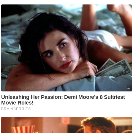
/
फै
श
न
घ
रे
लू
नु
स्खे
प
र्य
ट
न
स्थ
ल
फि