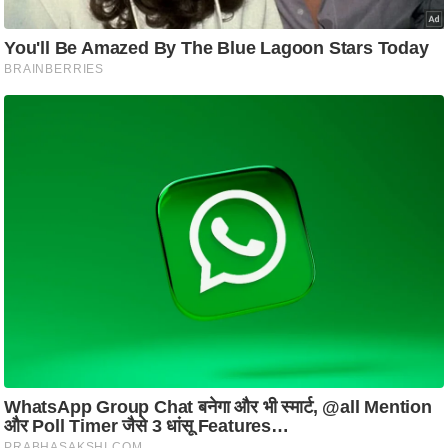
ति
ष
प्र
भु
म
हि
मा
/
ध
र्म
स्थ
ल
व्र
त
त्यो
हा
र