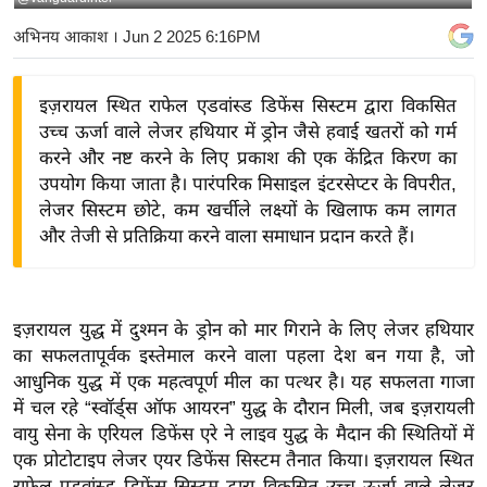
य
अभिनय आकाश
। Jun 2 2025 6:16PM
बि
ज़
इज़रायल स्थित राफेल एडवांस्ड डिफेंस सिस्टम द्वारा विकसित
ने
उच्च ऊर्जा वाले लेजर हथियार में ड्रोन जैसे हवाई खतरों को गर्म
स
करने और नष्ट करने के लिए प्रकाश की एक केंद्रित किरण का
उ
उपयोग किया जाता है। पारंपरिक मिसाइल इंटरसेप्टर के विपरीत,
द्यो
लेजर सिस्टम छोटे, कम खर्चीले लक्ष्यों के खिलाफ कम लागत
ग
और तेजी से प्रतिक्रिया करने वाला समाधान प्रदान करते हैं।
ज
ग
त
इज़रायल युद्ध में दुश्मन के ड्रोन को मार गिराने के लिए लेजर हथियार
वि
का सफलतापूर्वक इस्तेमाल करने वाला पहला देश बन गया है, जो
शे
आधुनिक युद्ध में एक महत्वपूर्ण मील का पत्थर है। यह सफलता गाजा
ष
में चल रहे “स्वॉर्ड्स ऑफ आयरन” युद्ध के दौरान मिली, जब इज़रायली
वायु सेना के एरियल डिफेंस एरे ने लाइव युद्ध के मैदान की स्थितियों में
ज्ञ
एक प्रोटोटाइप लेजर एयर डिफेंस सिस्टम तैनात किया। इज़रायल स्थित
रा
राफेल एडवांस्ड डिफेंस सिस्टम द्वारा विकसित उच्च ऊर्जा वाले लेजर