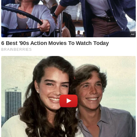
आ
र
.
आ
ई
.
चा
य
प
र
स
मी
क्षा
ध
र्म
ज्यो