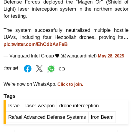
Defense Forces deployed the “Magen Or” (Shield of
र्ल्ड
Light) laser interception system in the northern sector
न्यू
for testing.
ज
ब्री
The system successfully neutralized multiple hostile
फ
UAVs, including four Hezbollah drones, proving its…
pic.twitter.com/EhCdbAsFeB
म
नो
— Vanguard Intel Group 🛡 (@vanguardintel)
May 28, 2025
रं
शेयर करें
ज
न
ज
We're now on WhatsApp.
Click to join.
ग
Tags
त
Israel
laser weapon
drone interception
बॉ
ली
Rafael Advanced Defense Systems
Iron Beam
वु