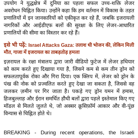
ख्सि
उपयोग ने युद्धक्षेत्र में दुनिया का पहला सफल उच्च-शक्ति लेजर
य
अवरोधन चिह्नित किया। उन्होंने कहा कि हम वर्तमान में विकास के तहत
प्रणालियों में इन जानकारियों को एकीकृत कर रहे हैं, जबकि इजरायली
त
नागरिकों और आईडीएफ बलों की सुरक्षा के लिए लेजर-आधारित
यं
प्रणालियों की सीमा का विस्तार कर रहे हैं।
ग
इं
इसे भी पढ़ें:
Israel Attacks Gaza: तलाश थी भोजन की, लेकिन मिली
डि
मौत, गाजा में इजरायल का ताबड़तोड़ हमला
या
इज़रायल के रक्षा मंत्रालय द्वारा जारी वीडियो फुटेज में लेजर हथियार
को काम करते हुए दिखाया गया है, जिसने कम से कम तीन ड्रोन को
सा
सफलतापूर्वक रोका और गिरा दिया। एक क्लिप में, लेजर को ड्रोन के
हि
पंख की नोक को प्रज्वलित करते हुए देखा जा सकता है, जिससे वह
त्य
जलकर ज़मीन पर गिर जाता है। पकड़े गए ड्रोन यमन में हमास,
ज
हिजबुल्लाह और ईरान समर्थित हौथी बलों द्वारा पहले इस्तेमाल किए गए
ग
मॉडल से मिलते जुलते थे, जो अक्सर क्रूसिफ़ॉर्म आकार और वी-पूंछ
त
विन्यास से चिह्नित होते थे।
ऑ
टो
BREAKING - During recent operations, the Israeli
व