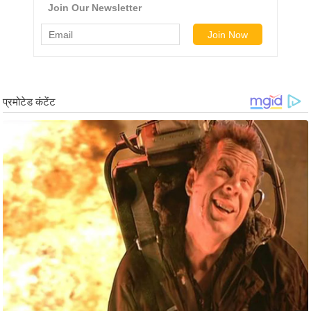
ड
हॉ
ली
वु
ड
फि
ल्म
स
मी
क्षा
B
r
e
a
k
i
n