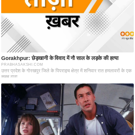
ष
ण
स
म
सा
म
यि
क
मा
तृ
भू
मि
स्तं
भ
ए
म
.