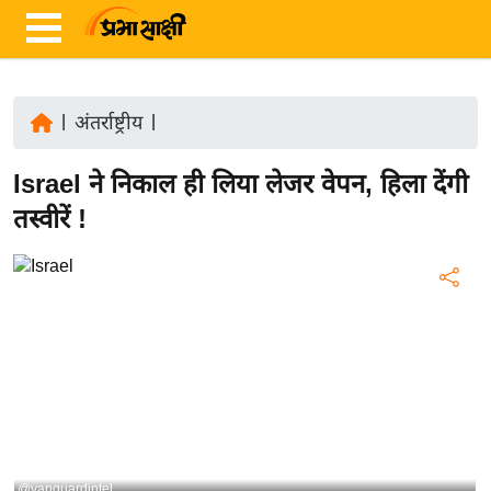
|
अंतर्राष्ट्रीय
|
ता
Israel ने निकाल ही लिया लेजर वेपन, हिला देंगी
ज़ा
ख
तस्वीरें !
ब
र
रा
ष्ट्री
य
अं
त
र्रा
ष्ट्री
@vanguardintel