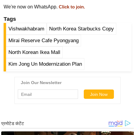
ड
We're now on WhatsApp.
Click to join.
हॉ
ली
Tags
वु
Vishwakhabram
North Korea Starbucks Copy
ड
Mirai Reserve Cafe Pyongyang
फि
ल्म
North Korean Ikea Mall
स
Kim Jong Un Modernization Plan
मी
क्षा
B
r
e
a
k
i
n