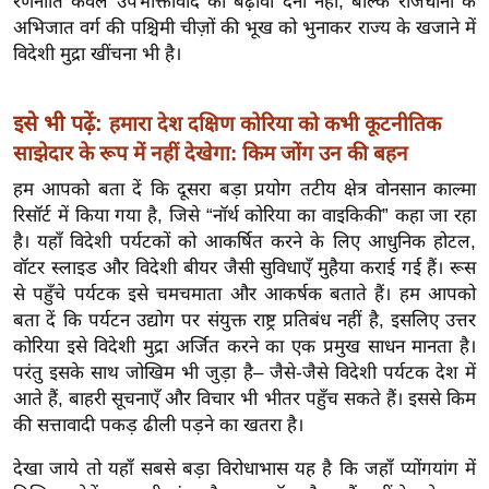
रणनीति केवल उपभोक्तावाद को बढ़ावा देना नहीं, बल्कि राजधानी के
ख्सि
अभिजात वर्ग की पश्चिमी चीज़ों की भूख को भुनाकर राज्य के खजाने में
य
विदेशी मुद्रा खींचना भी है।
त
यं
इसे भी पढ़ें:
हमारा देश दक्षिण कोरिया को कभी कूटनीतिक
ग
साझेदार के रूप में नहीं देखेगा: किम जोंग उन की बहन
इं
डि
हम आपको बता दें कि दूसरा बड़ा प्रयोग तटीय क्षेत्र वोनसान काल्मा
या
रिसॉर्ट में किया गया है, जिसे “नॉर्थ कोरिया का वाइकिकी” कहा जा रहा
है। यहाँ विदेशी पर्यटकों को आकर्षित करने के लिए आधुनिक होटल,
सा
वॉटर स्लाइड और विदेशी बीयर जैसी सुविधाएँ मुहैया कराई गई हैं। रूस
हि
से पहुँचे पर्यटक इसे चमचमाता और आकर्षक बताते हैं। हम आपको
त्य
बता दें कि पर्यटन उद्योग पर संयुक्त राष्ट्र प्रतिबंध नहीं है, इसलिए उत्तर
ज
कोरिया इसे विदेशी मुद्रा अर्जित करने का एक प्रमुख साधन मानता है।
ग
परंतु इसके साथ जोखिम भी जुड़ा है– जैसे-जैसे विदेशी पर्यटक देश में
त
आते हैं, बाहरी सूचनाएँ और विचार भी भीतर पहुँच सकते हैं। इससे किम
ऑ
की सत्तावादी पकड़ ढीली पड़ने का खतरा है।
टो
देखा जाये तो यहाँ सबसे बड़ा विरोधाभास यह है कि जहाँ प्योंगयांग में
व