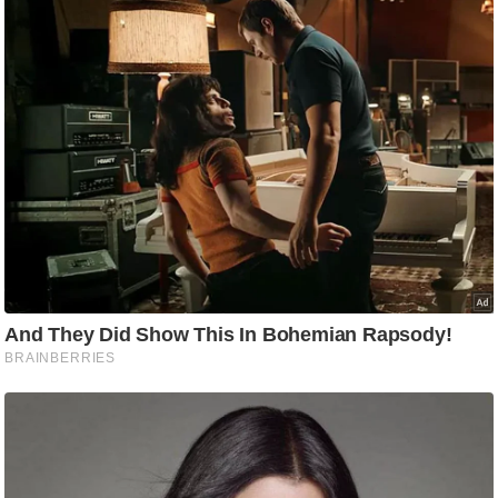
g
N
e
w
s
ला
इ
फ
स्टा
इ
ल
टे
क्नॉ
लॉ
जी
ब्यू
टी