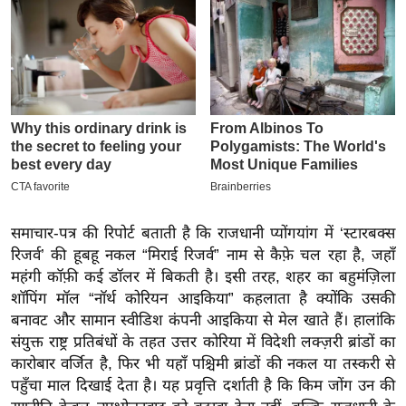
इ
म
ई
-
पे
प
र
मि
सा
समाचार-पत्र की रिपोर्ट बताती है कि राजधानी प्योंगयांग में ‘स्टारबक्स
ल
रिजर्व’ की हूबहू नकल “मिराई रिजर्व” नाम से कैफ़े चल रहा है, जहाँ
महंगी कॉफ़ी कई डॉलर में बिकती है। इसी तरह, शहर का बहुमंज़िला
बे
शॉपिंग मॉल “नॉर्थ कोरियन आइकिया” कहलाता है क्योंकि उसकी
मि
बनावट और सामान स्वीडिश कंपनी आइकिया से मेल खाते हैं। हालांकि
सा
संयुक्त राष्ट्र प्रतिबंधों के तहत उत्तर कोरिया में विदेशी लक्ज़री ब्रांडों का
ल
कारोबार वर्जित है, फिर भी यहाँ पश्चिमी ब्रांडों की नकल या तस्करी से
पहुँचा माल दिखाई देता है। यह प्रवृत्ति दर्शाती है कि किम जोंग उन की
श