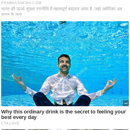
आ
र
.
आ
ई
.
चा
य
प
र
स
मी
क्षा
ध
र्म
ज्यो