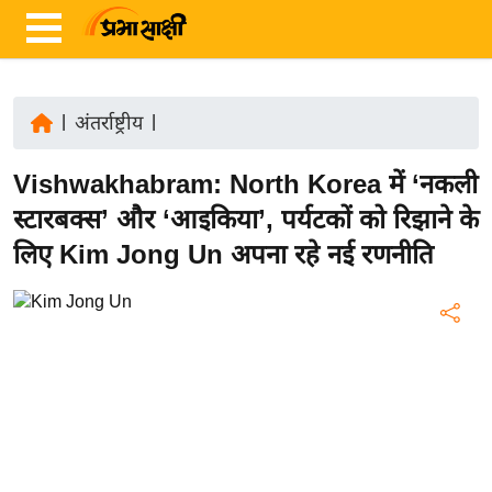
|
अंतर्राष्ट्रीय
|
ता
Vishwakhabram: North Korea में ‘नकली
ज़ा
ख
स्टारबक्स’ और ‘आइकिया’, पर्यटकों को रिझाने के
ब
लिए Kim Jong Un अपना रहे नई रणनीति
र
रा
ष्ट्री
य
अं
त
र्रा
ष्ट्री