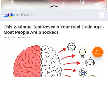
s
a
l
प्रमोटेड कंटेंट
C
o
This 2-Minute Test Reveals Your Real Brain Age -
Most People Are Shocked!
d
TIPS AND LIFE HACKS
e
O
f
E
t
h
i
c
s
R
S
Remember Hensel Twins? Take A Deep Breath