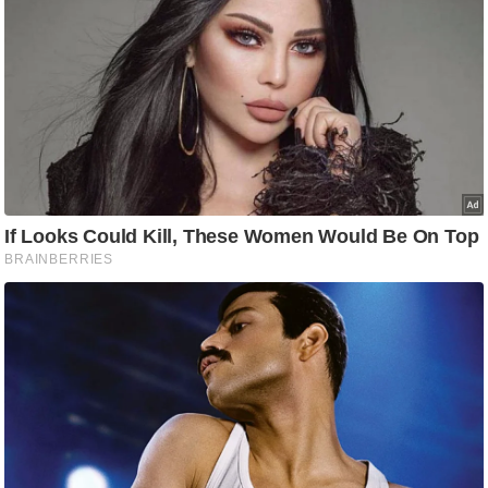
/
फै
श
न
घ
रे
लू
नु
स्खे
प
र्य
ट
न
स्थ
ल
फि