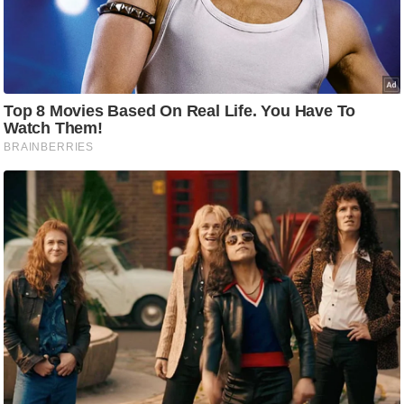
ट
ने
स
मं
त्रा
रि
ले
श
न
शि
प
रा
ज
नी
ति
वि
श्ले