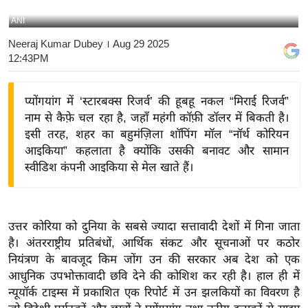
य
ANI
बि
Neeraj Kumar Dubey
। Aug 29 2025
ज़
12:43PM
ने
स
प्योंगयांग में ‘स्टारबक्स रिजर्व’ की हूबहू नकल “मिराई रिजर्व”
उ
नाम से कैफ़े चल रहा है, जहाँ महंगी कॉफ़ी डॉलर में बिकती है।
द्यो
इसी तरह, शहर का बहुमंज़िला शॉपिंग मॉल “नॉर्थ कोरियन
ग
आइकिया” कहलाता है क्योंकि उसकी बनावट और सामान
ज
स्वीडिश कंपनी आइकिया से मेल खाते हैं।
ग
त
वि
उत्तर कोरिया को दुनिया के सबसे ज्यादा सत्तावादी देशों में गिना जाता
शे
है। अंतरराष्ट्रीय प्रतिबंधों, आर्थिक संकट और सूचनाओं पर कठोर
ष
नियंत्रण के बावजूद किम जोंग उन की सरकार अब देश को एक
ज्ञ
आधुनिक उपभोक्तावादी छवि देने की कोशिश कर रही है। हाल ही में
न्यूयॉर्क टाइम्स में प्रकाशित एक रिपोर्ट में उन झलकियों का विवरण है
रा