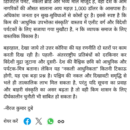
डिजिटल पेमेंट, नकली ब्रांड और भव्य मॉल मौजूद हैं, वहीं देश के आम
र्ल्ड
नागरिकों की औसत सालाना आय महज़ 1,000 डॉलर के आसपास है।
न्यू
अधिकांश जनता इन सुख-सुविधाओं से कोसों दूर है। इससे स्पष्ट है कि
ज
किम की ‘आधुनिक उपभोक्ता संस्कृति’ वास्तव में एलीट वर्ग और विदेशी
ब्री
पर्यटकों के लिए सजाया गया मुखौटा है, न कि व्यापक समाज के लिए
फ
वास्तविक विकास है।
म
बहरहाल, देखा जाये तो उत्तर कोरिया की यह रणनीति दो स्तरों पर काम
नो
करती दिख रही है। पहली- अंतरराष्ट्रीय प्रतिबंधों को दरकिनार कर
रं
विदेशी मुद्रा जुटाना और दूसरी- देश की वैश्विक छवि को आधुनिक और
ज
पर्यटक-मित्र बताना। लेकिन यह “नकली आधुनिकता” कितनी टिकाऊ
न
होगी, यह एक बड़ा प्रश्न है। पश्चिम की नकल और दिखावटी समृद्धि से
भले ही तात्कालिक लाभ मिल सकता है, परंतु यदि सूचना का प्रवाह
ज
और बाहरी संस्कृति का असर बढ़ता है तो वही किम शासन के लिए
ग
दीर्घकालीन चुनौती भी साबित हो सकता है।
त
बॉ
-नीरज कुमार दुबे
ली
शेयर करें
वु