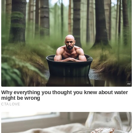
ति
ष
प्र
भु
म
हि
मा
/
ध
र्म
स्थ
ल
व्र
त
त्यो
हा
र