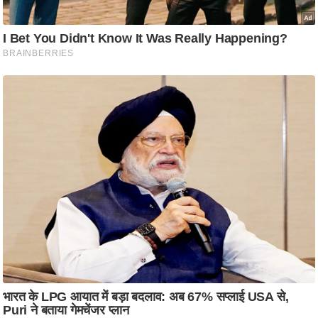
ष
ण
स
म
सा
म
यि
क
मा
तृ
भू
मि
स्तं
भ
ए
म
.