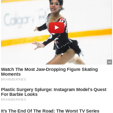
g
N
e
w
s
ला
इ
फ
स्टा
इ
ल
टे
क्नॉ
लॉ
जी
ब्यू
टी