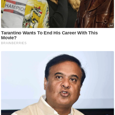
ति
ष
प्र
भु
म
हि
मा
/
ध
र्म
स्थ
ल
व्र
त
त्यो
हा
र