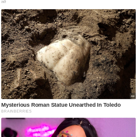
ट
ने
स
मं
त्रा
रि
ले
श
न
शि
प
रा
ज
नी
ति
वि
श्ले