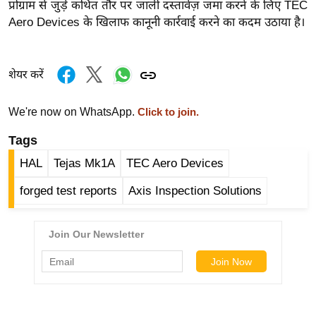
प्रोग्राम से जुड़े कथित तौर पर जाली दस्तावेज़ जमा करने के लिए TEC
र्ल्ड
Aero Devices के खिलाफ कानूनी कार्रवाई करने का कदम उठाया है।
न्यू
ज
ब्री
शेयर करें
फ
म
We're now on WhatsApp.
Click to join.
नो
Tags
रं
HAL
Tejas Mk1A
TEC Aero Devices
ज
न
forged test reports
Axis Inspection Solutions
ज
ग
त
बॉ
ली
वु