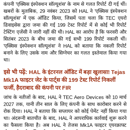
ख्सि
कंपनी 'एक्सिस इंस्पेक्शन सॉल्यूशंस' के नाम से गलत रिपोर्ट दी गई थीं।
य
खबरों के मुताबिक, 29 नवंबर 2023 को HAL ने 'एक्सिस इंस्पेक्शन
त
सॉल्यूशंस' में एक ऑडिट किया, जिसमें पता चला कि TEC एयरो
डिवाइसेस द्वारा जमा की गई 199 टेस्ट रिपोर्ट में से कोई भी रिपोर्ट
यं
टेस्टिंग एजेंसी ने जारी नहीं की थी। HAL का आरोप है कि फरवरी और
ग
सितंबर 2023 के बीच जमा की गई सभी 199 रिपोर्ट नकली थीं।
इं
'एक्सिस इंस्पेक्शन सॉल्यूशंस' ने HAL को बताया कि नकली रिपोर्ट
डि
बनाने के लिए उसके नाम और सिग्नेचर का गलत इस्तेमाल किया गया
या
था।
सा
इसे भी पढ़ें:
HAL के इंटरनल ऑडिट में बड़ा खुलासा! Tejas
हि
Mk1A फाइटर जेट के पार्ट्स की 199 टेस्ट रिपोर्ट निकलीं
त्य
फर्जी, हैदराबाद की कंपनी पर FIR
ज
ग
जांच के नतीजों के बाद, HAL ने TEC Aero Devices को 10 मार्च
त
2027 तक, यानी तीन साल के लिए कंपनी के साथ कारोबार करने से
रोक दिया। HAL ने बताया कि सप्लायर को कोई पेमेंट नहीं किया गया
ऑ
था। अंदरूनी बातचीत के बाद, HAL ने आपराधिक कार्रवाई शुरू करने
टो
का फैसला किया है। अब HAL ने तेजस Mk1A फाइटर एयरक्राफ्ट
व