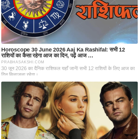
आ
र
.
आ
ई
.
चा
य
प
र
स
मी
क्षा
ध
र्म
ज्यो