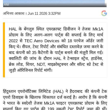
ANI
य
बि
अभिनय आकाश
। Jun 11 2026 3:32PM
ज़
ने
HAL के बेंगलुरु स्थित एयरक्राफ्ट डिवीजन ने तेजस Mk1A
स
प्रोग्राम के लिए अलग-अलग पार्ट्स की सप्लाई के लिए मार्च
उ
2022 से TEC Aero Devices को 18 परचेज ऑर्डर जारी
द्यो
किए थे। सैंपल, टेस्ट रिपोर्ट और संबंधित दस्तावेज़ जमा करने के
ग
बाद कंपनी को 35 कैटेगरी के पार्ट्स बनाने की मंज़ूरी मिल गई।
क्वालिटी की जांच के दौरान HAL ने टेन्साइल स्ट्रेंथ, हार्डनेस,
ज
ब्रेक लोड, शियर, NDT, माइक्रोस्ट्रक्चर और सॉल्ट स्प्रे टेस्ट से
ग
जुड़ी ओरिजिनल रिपोर्ट मांगीं।
त
वि
शे
हिंदुस्तान एयरोनॉटिक्स लिमिटेड (HAL) ने हैदराबाद की कंपनी टेक
ष
एयरो डिवाइस के खिलाफ शिकायत दर्ज कराई है। आरोप है कि कंपनी
ज्ञ
ने भारत के स्वदेशी तेजस Mk1A फाइटर एयरक्राफ्ट प्रोग्राम के लिए
रा
सप्लाई किए गए पार्ट्स की 199 नकली टेस्ट रिपोर्ट जमा की थीं।