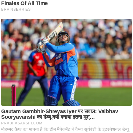
/
फै
श
न
घ
रे
लू
नु
स्खे
प
र्य
ट
न
स्थ
ल
फि