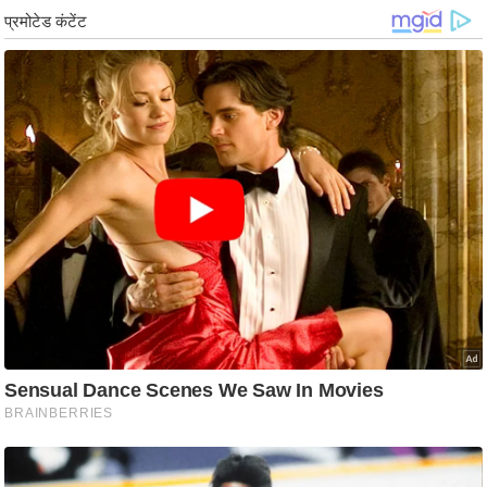
ड
हॉ
ली
वु
ड
फि
ल्म
स
मी
क्षा
B
r
e
a
k
i
n