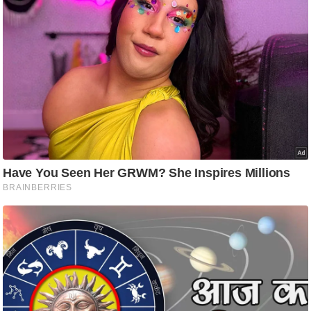
ष
ण
स
म
सा
म
यि
क
मा
तृ
भू
मि
स्तं
भ
ए
म
.