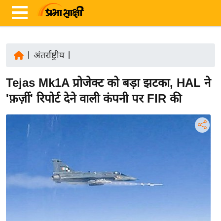
|
अंतर्राष्ट्रीय
|
ता
Tejas Mk1A प्रोजेक्ट को बड़ा झटका, HAL ने
ज़ा
ख
'फ़र्ज़ी' रिपोर्ट देने वाली कंपनी पर FIR की
ब
र
रा
ष्ट्री
य
अं
त
र्रा
ष्ट्री