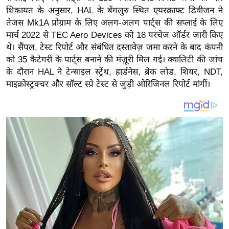
य
शिकायत के अनुसार, HAL के बेंगलुरु स्थित एयरक्राफ्ट डिवीजन ने
ब
तेजस Mk1A प्रोग्राम के लिए अलग-अलग पार्ट्स की सप्लाई के लिए
ज
मार्च 2022 से TEC Aero Devices को 18 परचेज ऑर्डर जारी किए
ट
थे। सैंपल, टेस्ट रिपोर्ट और संबंधित दस्तावेज़ जमा करने के बाद कंपनी
को 35 कैटेगरी के पार्ट्स बनाने की मंज़ूरी मिल गई। क्वालिटी की जांच
खे
के दौरान HAL ने टेन्साइल स्ट्रेंथ, हार्डनेस, ब्रेक लोड, शियर, NDT,
ल
माइक्रोस्ट्रक्चर और सॉल्ट स्प्रे टेस्ट से जुड़ी ओरिजिनल रिपोर्ट मांगीं।
क्रि
के
ट
I
P
L
2
0
2
6
क्रा