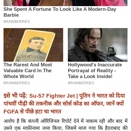
इ
म
ई
-
पे
प
र
मि
सा
ल
बे
इसे भी पढ़ें:
Su-57 Fighter Jet | पुतिन ने भारत को दिया
मि
पांचवीं पीढ़ी की तकनीक और सोर्स कोड का ऑफर, जानें क्यों
सा
FGFA से पीछे हटा था भारत
ल
आरोप है कि कंपनी ओरिजिनल रिपोर्ट देने में नाकाम रही और बाद में
श
उसने एक माफ़ीनामा जमा किया, जिसमें माना गया कि हैदराबाद की