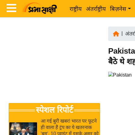
राष्ट्रीय
अंतर्राष्ट्रीय
बिज़नेस
Latest
ता
News
|
अंतर्रा
ज़ा
in
ख
Pakistan
Hindi
ब
बैठे थे श
र
Hindi
राष्ट्रीय
News
अंतर्राष्ट्रीय
Live
बिज़नेस
उद्योग
Breaking
स्पेशल रिपोर्ट
जगत
News in
विशेषज्ञ
Hindi
आ गई बुरी खबर! भारत पर फूटने
राय
ही वाला है ट्रंप का ये खतरनाक
'बम', 10 प्वाइंट में इसके असर को