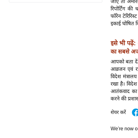
जाए तो अमेरि
विश्लेषण
रिपोर्टिंग की
ट्रेंडिंग
फॉरेन टेरिरि
इकाई घोषित क
Q
u
इसे भी पढ़ें:
i
c
का सबसे अ
k
आपको बता दें
L
आव्रजन एवं 
i
विदेश मंत्राल
n
रखा है। विदेश 
k
आतंकवाद का म
s
करने की प्रशास
विधानसभा
शेयर करें
चुनाव
फोटो
We're now 
वीडियो