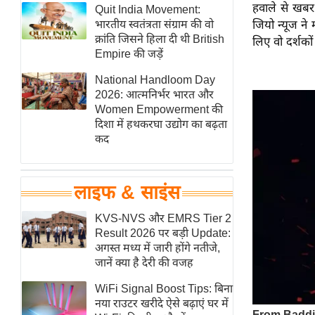
हवाले से खबर
हॉलीवुड
Quit India Movement:
भारतीय स्वतंत्रता संग्राम की वो
जियो न्यूज ने
फिल्म समीक्षा
क्रांति जिसने हिला दी थी British
लिए वो दर्शकों
Breaking
Empire की जड़ें
News
National Handloom Day
लाइफस्टाइल
2026: आत्मनिर्भर भारत और
Women Empowerment की
टेक्नॉलॉजी
दिशा में हथकरघा उद्योग का बढ़ता
ब्यूटी/फैशन
कद
घरेलू नुस्खे
पर्यटन स्थल
लाइफ & साइंस
फिटनेस मंत्रा
KVS-NVS और EMRS Tier 2
रिलेशनशिप
Result 2026 पर बड़ी Update:
राजनीति
अगस्त मध्य में जारी होंगे नतीजे,
जानें क्या है देरी की वजह
विश्लेषण
समसामयिक
WiFi Signal Boost Tips: बिना
नया राउटर खरीदे ऐसे बढ़ाएं घर में
मातृभूमि