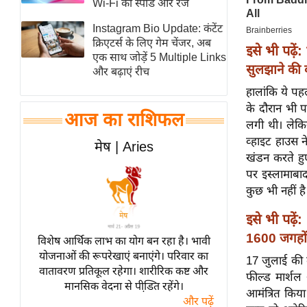
Wi-Fi की स्पीड और रेंज
स्तंभ
Instagram Bio Update: कंटेंट
एम.
क्रिएटर्स के लिए गेम चेंजर, अब
इसे भी पढ़ें:
आर.
एक साथ जोड़ें 5 Multiple Links
सुलझाने की क
और बढ़ाएं रीच
आई.
हालांकि ये पह
चाय पर
के दौरान भी प
समीक्षा
आज का राशिफल
लगी थी। लेकि
धर्म
व्हाइट हाउस ने
मेष | Aries
ज्योतिष
खंडन करते हुए
पर इस्लामाबाद
प्रभु
कुछ भी नहीं ह
महिमा/
धर्मस्थल
इसे भी पढ़ें:
व्रत
1600 जगहों 
विशेष आर्थिक लाभ का योग बन रहा है। भावी
त्योहार
योजनाओं की रूपरेखाएं बनाएंगे। परिवार का
17 जुलाई की दे
वातावरण प्रतिकूल रहेगा। शारीरिक कष्ट और
राशिफल
फील्ड मार्शल 
मानसिक वेदना से पीडि़त रहेंगे।
आमंत्रित किया
विशेष
और पढ़ें