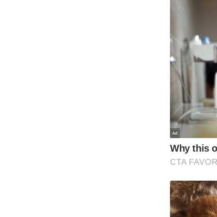
Code Of Ethics
RSS
Our Team
Expert Panel
Loksabhachunav
Android App