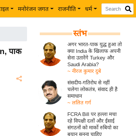
टाइल
मनोरंजन जगत
राजनीति
धर्म
स्तंभ
अगर भारत-पाक युद्ध हुआ तो
an, पाक
क्या India के खिलाफ अपनी
सेना उतारेंगे Turkey और
Saudi Arabia?
~ नीरज कुमार दुबे
संसदीय-गतिरोध से नहीं
चलेगा लोकतंत्र, संवाद ही है
समाधान
~ ललित गर्ग
FCRA Bill पर हल्ला मचा
रहे विपक्षी दलों और ईसाई
संगठनों को मार्को रुबियो का
बयान सुनना चाहिए