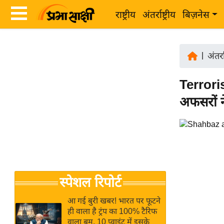
राष्ट्रीय
अंतर्राष्ट्रीय
बिज़नेस
Latest
ता
News
|
अंतर्रा
ज़ा
in
ख
Terrori
Hindi
ब
अफसरों न
र
Hindi
राष्ट्रीय
News
अंतर्राष्ट्रीय
Live
बिज़नेस
उद्योग
Breaking
स्पेशल रिपोर्ट
जगत
News in
विशेषज्ञ
Hindi
आ गई बुरी खबर! भारत पर फूटने
राय
ही वाला है ट्रंप का 100% टैरिफ
वाला बम, 10 प्वाइंट में इसके