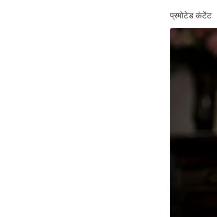
Code Of Ethics
RSS
Our Team
Expert Panel
Loksabhachunav
Android App