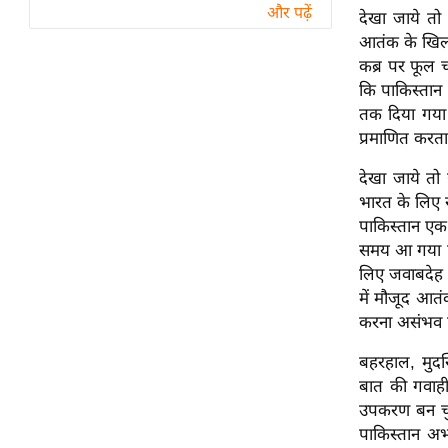
विश्लेषण
और पढ़ें
देखा जाये तो
ट्रेंडिंग
आतंक के खिला
कब्र पर फूल च
कि पाकिस्तान 
Q
तक दिया गया 
u
प्रमाणित करत
i
c
देखा जाये तो 
k
भारत के लिए स
L
पाकिस्तान एक 
i
समय आ गया है क
n
लिए जवाबदेह ठ
k
में मौजूद आत
s
करना असंभव 
विधानसभा
बहरहाल, मुदस
चुनाव
बात की गवाह
फोटो
उपकरण बन चुक
पाकिस्तान अभ
वीडियो