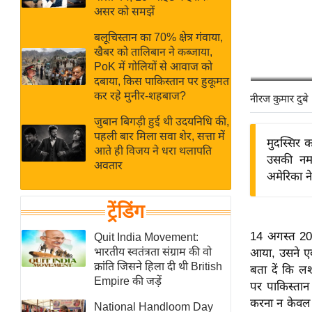
बजट
Hindi
असर को समझें
खेल
News
बलूचिस्तान का 70% क्षेत्र गंवाया,
क्रिकेट
खैबर को तालिबान ने कब्जाया,
Hindi
IPL
PoK में गोलियों से आवाज को
दबाया, किस पाकिस्तान पर हुकूमत
Videos
2026
कर रहे मुनीर-शहबाज?
नीरज कुमार दुबे
क्राइम
जुबान बिगड़ी हुई थी उदयनिधि की,
ई-पेपर
पहली बार मिला सवा शेर, सत्ता में
मुदस्सिर 
मिसाल बेमिसाल
आते ही विजय ने धरा थलापति
उसकी नमा
अवतार
शख्सियत
अमेरिका ने
यंग इंडिया
ट्रेंडिंग
साहित्य जगत
ऑटो वर्ल्ड
14 अगस्त 202
Quit India Movement:
भारतीय स्वतंत्रता संग्राम की वो
आया, उसने ए
न्यूज ब्रीफ
क्रांति जिसने हिला दी थी British
बता दें कि ल
मनोरंजन जगत
Empire की जड़ें
पर पाकिस्तान 
बॉलीवुड
करना न केवल 
National Handloom Day