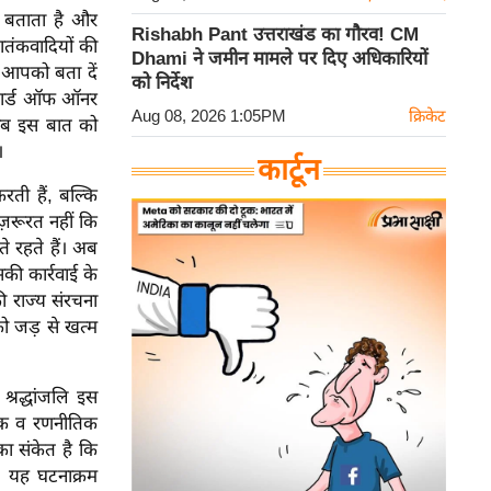
र बताता है और
Rishabh Pant उत्तराखंड का गौरव! CM
तंकवादियों की
Dhami ने जमीन मामले पर दिए अधिकारियों
म आपको बता दें
को निर्देश
ं गार्ड ऑफ ऑनर
Aug 08, 2026 1:05PM
क्रिकेट
 सब इस बात को
।
कार्टून
रती हैं, बल्कि
ज़रूरत नहीं कि
े रहते हैं। अब
सकी कार्रवाई के
ी राज्य संरचना
ो जड़ से खत्म
्रद्धांजलि इस
िक व रणनीतिक
ा संकेत है कि
। यह घटनाक्रम