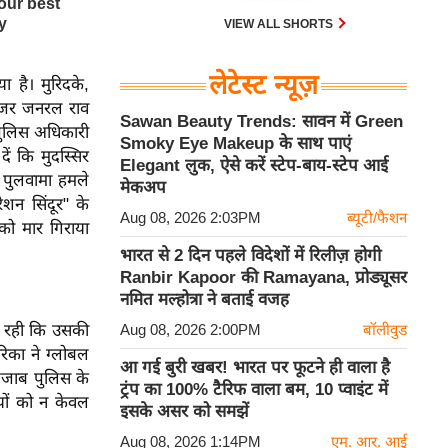
VIEW ALL SHORTS
लेटेस्ट न्यूज़
 है। मुरिदके,
 मेजर जनरल राव
Sawan Beauty Trends: सावन में Green
पुलिस अधिकारी
Smoky Eye Makeup के साथ पाएं
ं कि मुदस्सिर
Elegant लुक, ऐसे करें स्टेप-बाय-स्टेप आई
पुलवामा हमले
मेकअप
ेशन सिंदूर" के
Aug 08, 2026 2:03PM
ब्यूटी/फैशन
ो मार गिराया
भारत से 2 दिन पहले विदेशों में रिलीज़ होगी
Ranbir Kapoor की Ramayana, प्रोड्यूसर
नमित मल्होत्रा ने बताई वजह
यह रही कि उसकी
Aug 08, 2026 2:00PM
बॉलीवुड
रिका ने ग्लोबल
आ गई बुरी खबर! भारत पर फूटने ही वाला है
पंजाब पुलिस के
ट्रंप का 100% टैरिफ वाला बम, 10 प्वाइंट में
ियों को न केवल
इसके असर को समझें
Aug 08, 2026 1:14PM
एम. आर. आई