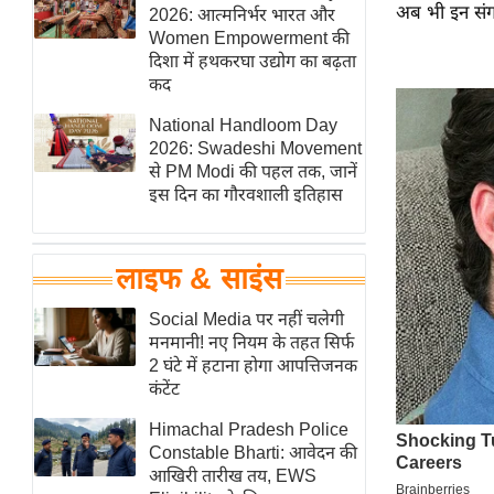
अब भी इन संगठ
हॉलीवुड
2026: आत्मनिर्भर भारत और
Women Empowerment की
फिल्म समीक्षा
दिशा में हथकरघा उद्योग का बढ़ता
Breaking
कद
News
National Handloom Day
लाइफस्टाइल
2026: Swadeshi Movement
से PM Modi की पहल तक, जानें
टेक्नॉलॉजी
इस दिन का गौरवशाली इतिहास
ब्यूटी/फैशन
घरेलू नुस्खे
लाइफ & साइंस
पर्यटन स्थल
फिटनेस मंत्रा
Social Media पर नहीं चलेगी
मनमानी! नए नियम के तहत सिर्फ
रिलेशनशिप
2 घंटे में हटाना होगा आपत्तिजनक
राजनीति
कंटेंट
विश्लेषण
Himachal Pradesh Police
समसामयिक
Constable Bharti: आवेदन की
आखिरी तारीख तय, EWS
मातृभूमि