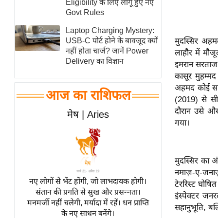
Eligibility के लिए लागू हुए नए
स्तंभ
Govt Rules
एम.
Laptop Charging Mystery:
आर.
मुदस्सिर अहम
USB-C पोर्ट होने के बावजूद क्यों
नहीं होता चार्ज? जानें Power
लाहौर में मौज
आई.
Delivery का विज्ञान
इमरान सरताज 
चाय पर
कासूर मुहम्म
समीक्षा
अहमद कोई सा
आज का राशिफल
धर्म
(2019) से सीध
ज्योतिष
दौरान उसे औ
मेष | Aries
गया।
प्रभु
महिमा/
धर्मस्थल
मुदस्सिर का अ
व्रत
नमाज़-ए-जनाज़
त्योहार
नए लोगों से भेंट होंगी, जो लाभदायक होगी।
टेररिस्ट घोषि
संतान की प्रगति से सुख और प्रसन्नता।
राशिफल
इंस्पेक्टर जन
मनमर्जी नहीं चलेगी, मर्यादा में रहें। धन प्राप्ति
सहानुभूति, बल्
विशेष
के नए साधन बनेंगे।