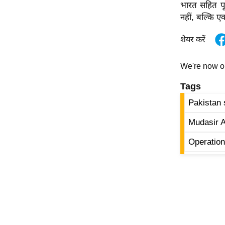
भारत सहित पूर
ऑडियो
नहीं, बल्कि एक
इंफ़ोग्राफ़िक
शेयर करें
राज्यों से
शहरों से
We're now 
वेब स्टोरी
Tags
कार्टून
Pakistan 
Short
Videos
Mudasir 
iOS App
Operation
About us
Contact Editor
Advertise
Privacy Policy
Grievance
Redressal