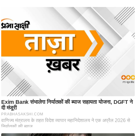
ट
ने
स
मं
त्रा
रि
ले
श
न
शि
प
रा
ज
नी
ति
वि
श्ले