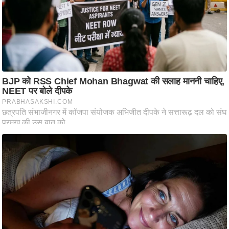
ति
ष
प्र
भु
म
हि
मा
/
ध
र्म
स्थ
ल
व्र
त
त्यो
हा
र