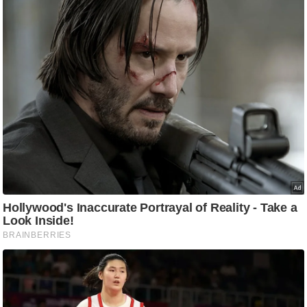
ष
ण
स
म
सा
म
यि
क
मा
तृ
भू
मि
स्तं
भ
ए
म
.