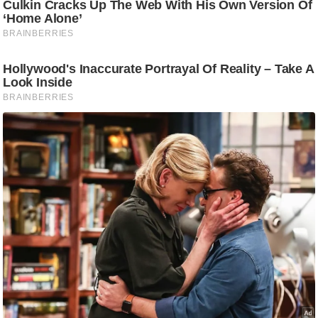
g
N
e
w
s
ला
इ
फ
स्टा
इ
ल
टे
क्नॉ
लॉ
जी
ब्यू
टी