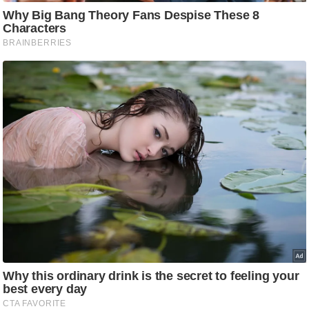
/
फै
श
न
घ
रे
लू
नु
स्खे
प
र्य
ट
न
स्थ
ल
फि