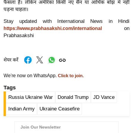
फैसला है। लेकिन अमेरिका किसी नए सैन या आर्थिक बोझ में नहीं
र्ल्ड
पड़ना चाहता।
न्यू
Stay updated with International News in Hindi
ज
on
https://www.prabhasakshi.com/international
ब्री
Prabhasakshi
फ
म
नो
शेयर करें
रं
ज
We're now on WhatsApp.
Click to join.
न
ज
Tags
ग
Russia Ukraine War
Donald Trump
JD Vance
त
Indian Army
Ukraine Ceasefire
बॉ
ली
वु