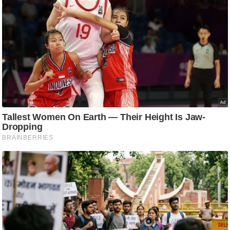
आ
र
.
आ
ई
.
चा
य
प
र
स
मी
क्षा
ध
र्म
ज्यो