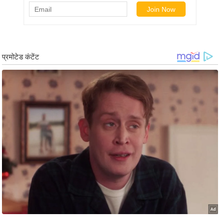
ड
हॉ
ली
वु
ड
फि
ल्म
स
मी
क्षा
B
r
e
a
k
i
n