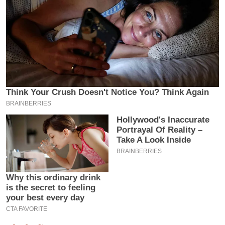
इ
म
ई
-
पे
प
र
मि
सा
ल
बे
मि
सा
ल
श