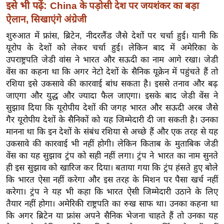
ख्सि
इसे भी पढ़ें:
China के पड़ोसी देश पर जयशंकर का बड़ा
य
ऐलान, सिखाएंगे अंग्रेजी
त
शुरुआत में फ्रांस, ब्रिटेन, नीदरलैंड जैसे देशों पर चर्चा हुई। यानी कि
यं
यूरोप के देशों को लेकर चर्चा हुई। लेकिन बाद में अमेरिका के
ग
उपराष्ट्रपति जेडी वांस ने भारत और सऊदी का नाम आगे रखा। जेडी
इं
वेंस का कहना था कि अगर नेटो देशों के सैनिक यूक्रेन में पहुंचते हैं तो
रशिया इसे उकसावे की कारवाई बांध सकता है। इससे तनाव और बढ़
डि
जाएगा और युद्ध और ज्यादा फैल जाएगा। इसके बाद जेडी वेंस ने
या
सुझाव दिया कि यूरोपीय देशों की जगह भारत और सऊदी अरब जैसे
सा
गैर यूरोपीय देशों के सैनिकों को यह जिम्मेदारी दी जा सकती है। उनका
हि
मानना था कि इन देशों के संबंध रशिया से अच्छे हैं और एक तरह से यह
त्य
उकसावे की कारवाई भी नहीं होगी। लेकिन किताब के मुताबिक जेडी
ज
वेंस का यह सुझाव ट्रंप को सही नहीं लगा। ट्रंप ने भारत का नाम सुनते
ग
ही इस सुझाव को खारिज कर दिया। बताया गया कि ट्रंप हंसते हुए बोले
त
कि भारत ऐसा नहीं करेगा और इस तरह के मिशन पर पैसा खर्च नहीं
करेगा। ट्रंप ने यह भी कहा कि भारत ऐसी जिम्मेदारी उठाने के लिए
ऑ
तैयार नहीं होगा। अमेरिकी राष्ट्रपति का रुख साफ था। उनका कहना था
टो
कि अगर ब्रिटेन या फ्रांस अपने सैनिक भेजना चाहते हैं तो उनका यह
व