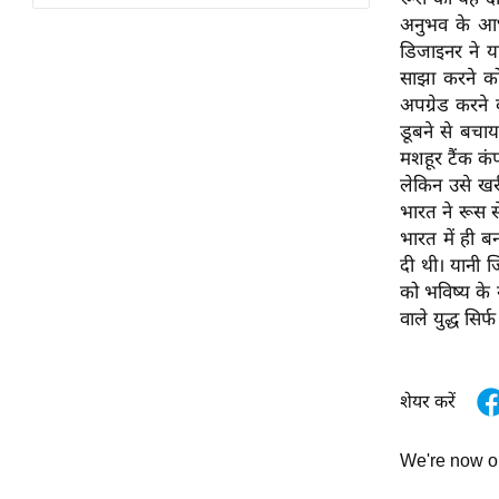
विश्लेषण
अनुभव के आध
ट्रेंडिंग
डिजाइनर ने यह
साझा करने को
Q
अपग्रेड करने
u
डूबने से बचा
i
मशहूर टैंक कं
c
लेकिन उसे खर
k
भारत ने रूस स
L
भारत में ही ब
i
दी थी। यानी ज
n
को भविष्य के 
k
वाले युद्ध सिर
s
विधानसभा
शेयर करें
चुनाव
फोटो
We're now 
वीडियो