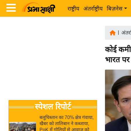
राष्ट्रीय
अंतर्राष्ट्रीय
बिज़नेस
Latest
ता
News
|
अंतर्रा
ज़ा
in
ख
कोई कमी 
Hindi
ब
भारत पर
र
Hindi
राष्ट्रीय
News
अंतर्राष्ट्रीय
Live
बिज़नेस
उद्योग
Breaking
स्पेशल रिपोर्ट
जगत
News in
विशेषज्ञ
Hindi
बलूचिस्तान का 70% क्षेत्र गंवाया,
राय
खैबर को तालिबान ने कब्जाया,
PoK में गोलियों से आवाज को