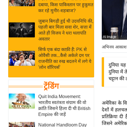
बजट
Hindi
दबाया, किस पाकिस्तान पर हुकूमत
खेल
News
कर रहे मुनीर-शहबाज?
क्रिकेट
जुबान बिगड़ी हुई थी उदयनिधि की,
Hindi
IPL
पहली बार मिला सवा शेर, सत्ता में
आते ही विजय ने धरा थलापति
Videos
2026
AI Image
अवतार
क्राइम
अभिनय आकाश
सिर्फ एक बंदा काफ़ी है: PK से
ई-पेपर
ओवैसी तक...कैसे अकेले दम पर
मिसाल बेमिसाल
राजनीति का रुख बदलने में लगे ये
दुनिया यह
'लोन वॉरियर्स'
शख्सियत
दुनिया मे
यंग इंडिया
चट्टान की 
ट्रेंडिंग
साहित्य जगत
ऑटो वर्ल्ड
Quit India Movement:
भारतीय स्वतंत्रता संग्राम की वो
अमेरिका के विद
न्यूज ब्रीफ
क्रांति जिसने हिला दी थी British
देशों में हलच
मनोरंजन जगत
Empire की जड़ें
प्रतिक्रिया द
बॉलीवुड
जिसने अमेरिक
National Handloom Day