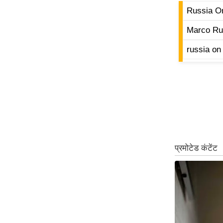
Russia O
ऑडियो
इंफ़ोग्राफ़िक
Marco Rubi
राज्यों से
russia on
शहरों से
वेब स्टोरी
कार्टून
Short
Videos
iOS App
About us
Contact Editor
Advertise
Privacy Policy
Grievance
Redressal