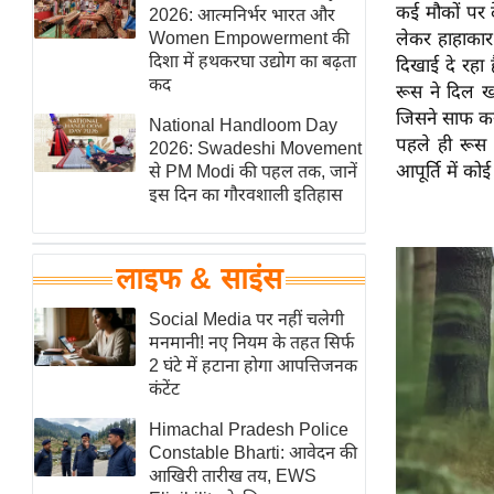
कई मौकों पर द
हॉलीवुड
2026: आत्मनिर्भर भारत और
Women Empowerment की
लेकर हाहाकार
फिल्म समीक्षा
दिशा में हथकरघा उद्योग का बढ़ता
दिखाई दे रहा
Breaking
कद
रूस ने दिल ख
News
जिसने साफ कर
National Handloom Day
पहले ही रूस 
लाइफस्टाइल
2026: Swadeshi Movement
आपूर्ति में को
से PM Modi की पहल तक, जानें
टेक्नॉलॉजी
इस दिन का गौरवशाली इतिहास
ब्यूटी/फैशन
घरेलू नुस्खे
लाइफ & साइंस
पर्यटन स्थल
फिटनेस मंत्रा
Social Media पर नहीं चलेगी
मनमानी! नए नियम के तहत सिर्फ
रिलेशनशिप
2 घंटे में हटाना होगा आपत्तिजनक
राजनीति
कंटेंट
विश्लेषण
Himachal Pradesh Police
समसामयिक
Constable Bharti: आवेदन की
आखिरी तारीख तय, EWS
मातृभूमि