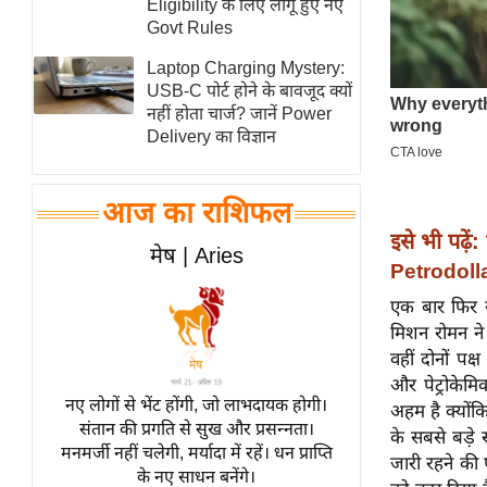
Eligibility के लिए लागू हुए नए
स्तंभ
Govt Rules
एम.
Laptop Charging Mystery:
आर.
USB-C पोर्ट होने के बावजूद क्यों
नहीं होता चार्ज? जानें Power
आई.
Delivery का विज्ञान
चाय पर
समीक्षा
आज का राशिफल
धर्म
इसे भी पढ़ें:
ज्योतिष
मेष | Aries
Petrodollar
प्रभु
एक बार फिर र
महिमा/
मिशन रोमन ने
धर्मस्थल
वहीं दोनों प
व्रत
और पेट्रोके
त्योहार
नए लोगों से भेंट होंगी, जो लाभदायक होगी।
अहम है क्योंक
संतान की प्रगति से सुख और प्रसन्नता।
राशिफल
के सबसे बड़े 
मनमर्जी नहीं चलेगी, मर्यादा में रहें। धन प्राप्ति
जारी रहने की प
विशेष
के नए साधन बनेंगे।