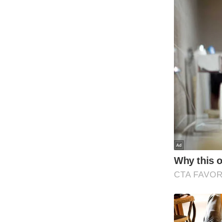
Code Of Ethics
RSS
Our Team
Expert Panel
Loksabhachunav
Android App