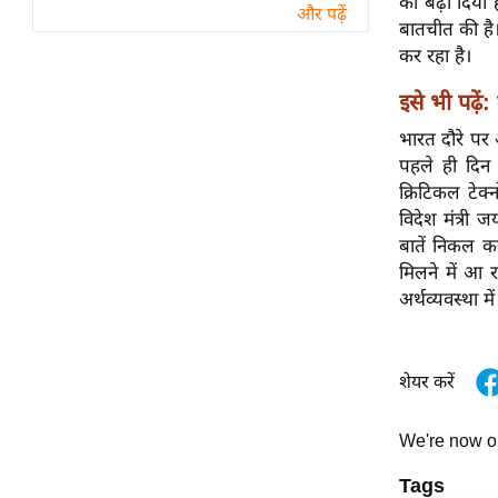
को बढ़ा दिया 
विश्लेषण
और पढ़ें
बातचीत की है।
ट्रेंडिंग
कर रहा है।
इसे भी पढ़ें:
Q
u
भारत दौरे पर 
i
पहले ही दिन 
c
क्रिटिकल टेक्
k
विदेश मंत्री ज
L
बातें निकल क
i
मिलने में आ र
n
अर्थव्यवस्था म
k
s
शेयर करें
विधानसभा
चुनाव
We're now 
फोटो
Tags
वीडियो