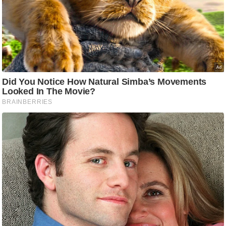
/
फै
श
न
घ
रे
लू
नु
स्खे
प
र्य
ट
न
स्थ
ल
फि