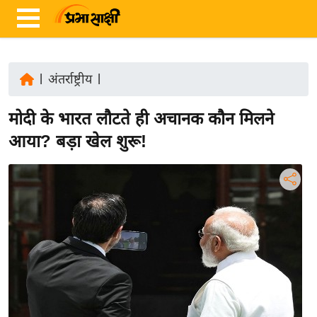
|
अंतर्राष्ट्रीय
|
ता
मोदी के भारत लौटते ही अचानक कौन मिलने
ज़ा
ख
आया? बड़ा खेल शुरू!
ब
र
रा
ष्ट्री
य
अं
त
र्रा
ष्ट्री