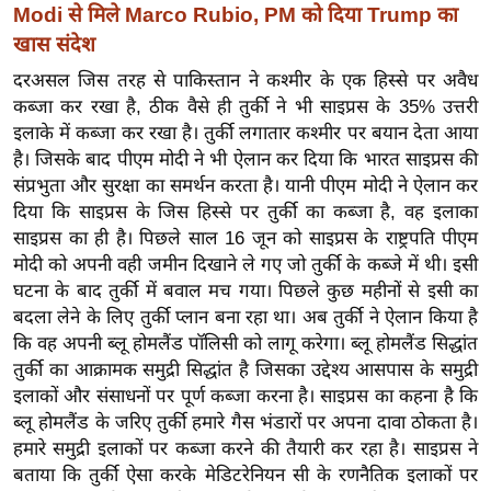
ख्सि
Modi से मिले Marco Rubio, PM को दिया Trump का
य
खास संदेश
त
दरअसल जिस तरह से पाकिस्तान ने कश्मीर के एक हिस्से पर अवैध
यं
कब्जा कर रखा है, ठीक वैसे ही तुर्की ने भी साइप्रस के 35% उत्तरी
ग
इलाके में कब्जा कर रखा है। तुर्की लगातार कश्मीर पर बयान देता आया
इं
है। जिसके बाद पीएम मोदी ने भी ऐलान कर दिया कि भारत साइप्रस की
डि
संप्रभुता और सुरक्षा का समर्थन करता है। यानी पीएम मोदी ने ऐलान कर
दिया कि साइप्रस के जिस हिस्से पर तुर्की का कब्जा है, वह इलाका
या
साइप्रस का ही है। पिछले साल 16 जून को साइप्रस के राष्ट्रपति पीएम
सा
मोदी को अपनी वही जमीन दिखाने ले गए जो तुर्की के कब्जे में थी। इसी
हि
घटना के बाद तुर्की में बवाल मच गया। पिछले कुछ महीनों से इसी का
त्य
बदला लेने के लिए तुर्की प्लान बना रहा था। अब तुर्की ने ऐलान किया है
ज
कि वह अपनी ब्लू होमलैंड पॉलिसी को लागू करेगा। ब्लू होमलैंड सिद्धांत
ग
तुर्की का आक्रामक समुद्री सिद्धांत है जिसका उद्देश्य आसपास के समुद्री
त
इलाकों और संसाधनों पर पूर्ण कब्जा करना है। साइप्रस का कहना है कि
ब्लू होमलैंड के जरिए तुर्की हमारे गैस भंडारों पर अपना दावा ठोकता है।
ऑ
हमारे समुद्री इलाकों पर कब्जा करने की तैयारी कर रहा है। साइप्रस ने
टो
बताया कि तुर्की ऐसा करके मेडिटरेनियन सी के रणनैतिक इलाकों पर
व