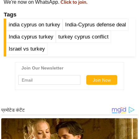
ड
We're now on WhatsApp.
Click to join.
हॉ
Tags
ली
india cyprus on turkey
India-Cyprus defense deal
वु
ड
India cyprus turkey
turkey cyprus conflict
फि
Israel vs turkey
ल्म
स
मी
क्षा
B
r
e
a
k
i
n