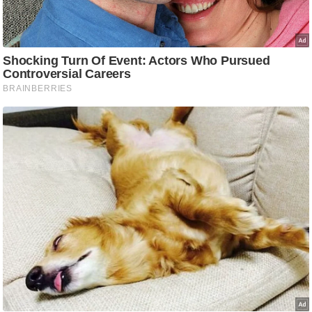
ट
ने
स
मं
त्रा
रि
ले
श
न
शि
प
रा
ज
नी
ति
वि
श्ले