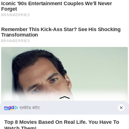
e
r
t
i
s
e
P
r
i
v
a
c
y
P
o
प्रमोटेड कंटेंट
l
i
Top 8 Movies Based On Real Life. You Have To
Watch Them!