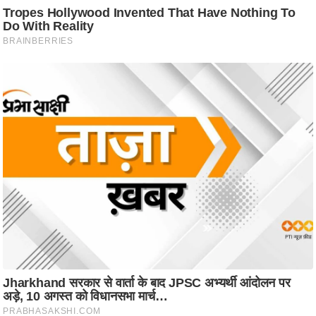
ष
ण
स
म
सा
म
यि
क
मा
तृ
भू
मि
स्तं
भ
ए
म
.