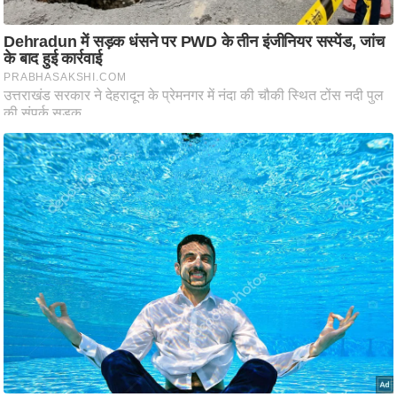
ति
ष
प्र
भु
म
हि
मा
/
ध
र्म
स्थ
ल
व्र
त
त्यो
हा
र