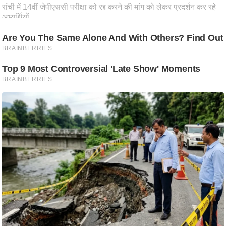
आ
र
.
आ
ई
.
चा
य
प
र
स
मी
क्षा
ध
र्म
ज्यो