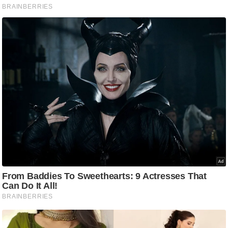
आ
र
.
आ
ई
.
चा
य
प
र
स
मी
क्षा
ध
र्म
ज्यो