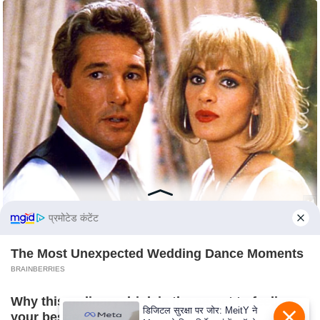
e
r
t
i
s
e
P
r
i
v
a
c
प्रमोटेड कंटेंट
y
P
The Most Unexpected Wedding Dance Moments
o
BRAINBERRIES
l
Why this ordinary drink is the secret to feeling
i
डिजिटल सुरक्षा पर जोर: MeitY ने
your best every day