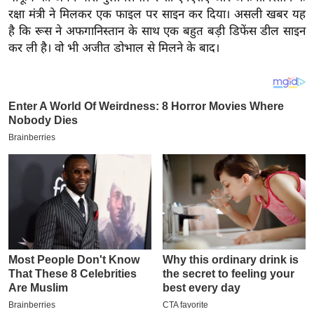
य
रक्षा मंत्री ने मिलकर एक फाइल पर साइन कर दिया। असली खबर यह
ब
है कि रूस ने अफगानिस्तान के साथ एक बहुत बड़ी डिफेंस डील साइन
ज
कर ली है। वो भी अजीत डोभाल से मिलने के बाद।
ट
खे
ल
क्रि
के
ट
I
P
L
2
0
2
6
क्रा