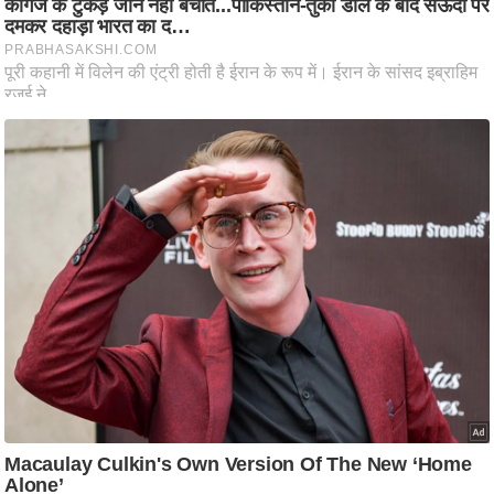
ष
ण
स
म
सा
म
यि
क
मा
तृ
भू
मि
स्तं
भ
ए
म
.