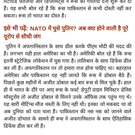
रिटायर्ड फौजियों और डिप्लोमेट्स ने रूस को गालियां देनी शुरू कर दी
ख्सि
हैं। यह सभी बोल रहे हैं कि रूस पाकिस्तान से कभी दोस्ती नहीं कर
य
सकता। रूस तो भारत का दोस्त है।
त
यं
इसे भी पढ़ें:
NATO में घुसे पुतिन? अब क्या होने वाली है पूरे
ग
यूरोप से सीधी जंग
इं
पुतिन ने अफगानिस्तान के साथ डील करके पीएम मोदी की मदद की
डि
है। लगभग यही हाल अमेरिका का भी है। अमेरिकी बोल रहे हैं कि रूस
या
इतनी स्ट्रेटेजिक लोकेशन में घुस गया है। तालिबान के साथ डिफेंस डील
सा
कर ली है। अफगानिस्तान पर तो हमारा राज होना चाहिए था। बहरहाल
अमेरिका और पाकिस्तान यह नहीं जानते कि रूस में डोबाल बैठे हैं।
हि
पिछले कुछ महीनों में अजीत डोबाल कई बार रूस से मिल चुके हैं। हाल
त्य
ही में भारत के दौरे पर आए रूस के फर्स्ट डेपुटी प्राइम मिनिस्टर डेनिस
ज
मॉनटुरोव तो अजीत डोबाल से मिलने उनके ऑफिस तक पहुंच गए थे।
ग
यह सारी मीटिंग्स मौज मस्ती के लिए नहीं थी। इनका जो मकसद था वो
त
अब दुनिया को पता चला है। पाकिस्तान की नस नस को जानने वाले
ऑ
अजीत डोभाल के सामने ही रूस ने अफगानिस्तान के साथ ऐतिहासिक
टो
डिफेंस डील कर ली है।
व