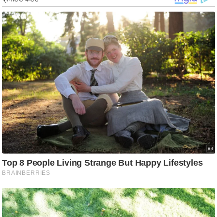
ड
हॉ
ली
वु
ड
फि
ल्म
स
मी
क्षा
B
r
e
a
k
i
n