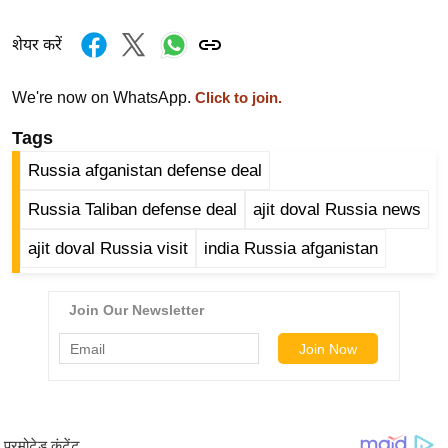
र्ल्ड
शेयर करें
न्यू
ज
We're now on WhatsApp.
Click to join.
ब्री
फ
Tags
म
Russia afganistan defense deal
नो
रं
Russia Taliban defense deal
ajit doval Russia news
ज
ajit doval Russia visit
india Russia afganistan
न
ज
ग
त
बॉ
ली
वु