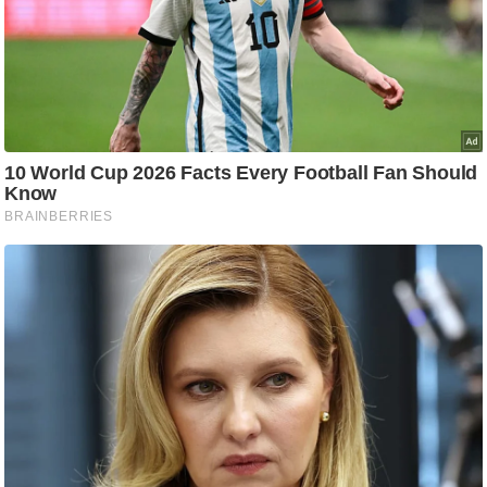
/
फै
श
न
घ
रे
लू
नु
स्खे
प
र्य
ट
न
स्थ
ल
फि