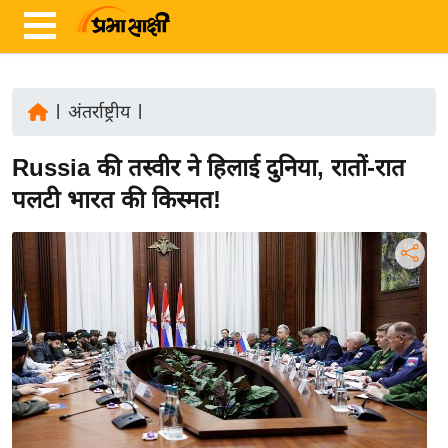
|
अंतर्राष्ट्रीय
|
ता
Russia की तस्वीर ने हिलाई दुनिया, रातों-रात
ज़ा
ख
पलटी भारत की किस्मत!
ब
र
रा
ष्ट्री
य
अं
त
र्रा
ष्ट्री