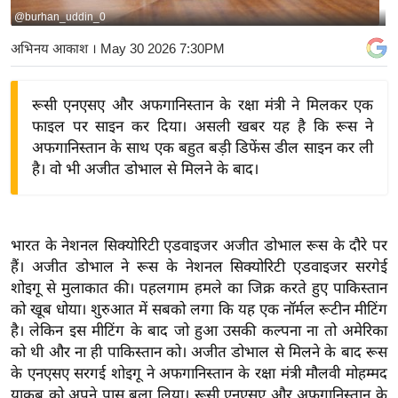
@burhan_uddin_0
य
बि
अभिनय आकाश
। May 30 2026 7:30PM
ज़
ने
रूसी एनएसए और अफगानिस्तान के रक्षा मंत्री ने मिलकर एक
स
फाइल पर साइन कर दिया। असली खबर यह है कि रूस ने
उ
अफगानिस्तान के साथ एक बहुत बड़ी डिफेंस डील साइन कर ली
द्यो
है। वो भी अजीत डोभाल से मिलने के बाद।
ग
ज
ग
भारत के नेशनल सिक्योरिटी एडवाइजर अजीत डोभाल रूस के दौरे पर
त
हैं। अजीत डोभाल ने रूस के नेशनल सिक्योरिटी एडवाइजर सरगेई
वि
शोइगू से मुलाकात की। पहलगाम हमले का जिक्र करते हुए पाकिस्तान
को खूब धोया। शुरुआत में सबको लगा कि यह एक नॉर्मल रूटीन मीटिंग
शे
है। लेकिन इस मीटिंग के बाद जो हुआ उसकी कल्पना ना तो अमेरिका
ष
को थी और ना ही पाकिस्तान को। अजीत डोभाल से मिलने के बाद रूस
ज्ञ
के एनएसए सरगई शोइगू ने अफगानिस्तान के रक्षा मंत्री मौलवी मोहम्मद
रा
याकूब को अपने पास बुला लिया। रूसी एनएसए और अफगानिस्तान के