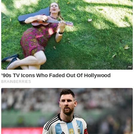
g
N
e
w
s
ला
इ
फ
स्टा
इ
ल
टे
क्नॉ
लॉ
जी
ब्यू
टी