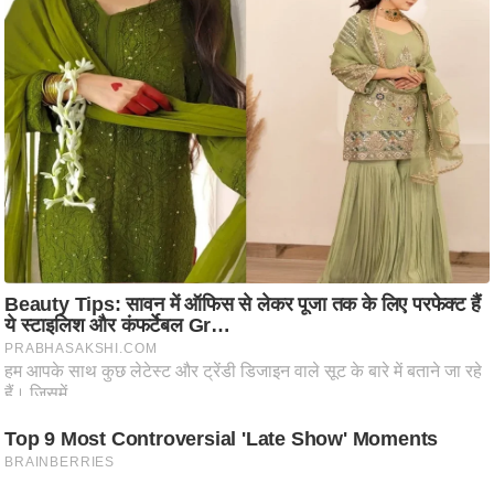
ति
ष
प्र
भु
म
हि
मा
/
ध
र्म
स्थ
ल
व्र
त
त्यो
हा
र