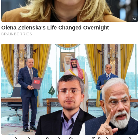
ट
ने
स
मं
त्रा
रि
ले
श
न
शि
प
रा
ज
नी
ति
वि
श्ले