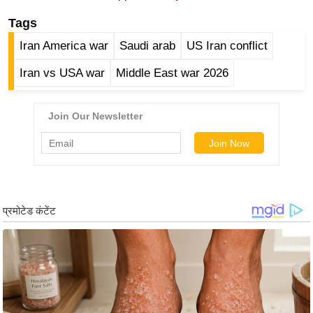
ड
हॉ
Tags
ली
Iran America war
Saudi arab
US Iran conflict
वु
Iran vs USA war
Middle East war 2026
ड
फि
ल्म
स
मी
क्षा
B
r
e
a
k
i
n