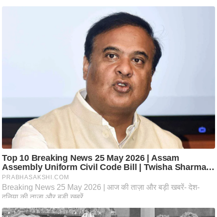
ति
ष
प्र
भु
म
हि
मा
/
ध
र्म
स्थ
ल
व्र
त
त्यो
हा
र