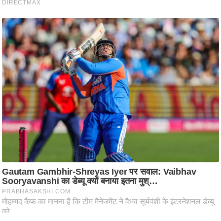
ष
ण
स
म
सा
म
यि
क
मा
तृ
भू
मि
स्तं
भ
ए
म
.