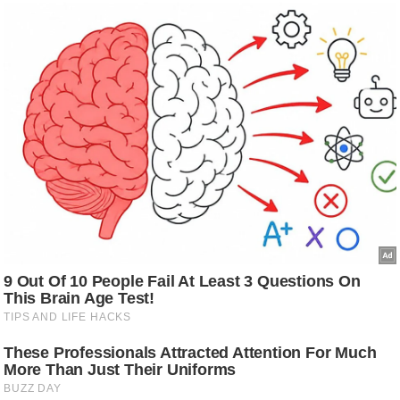
आ
र
.
आ
ई
.
चा
य
प
र
स
मी
क्षा
ध
र्म
ज्यो