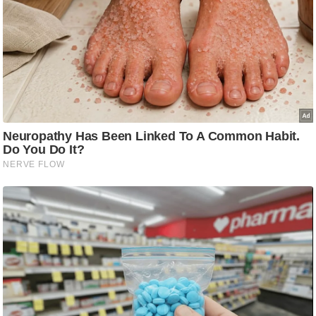
g
N
e
w
s
ला
इ
फ
स्टा
इ
ल
टे
क्नॉ
लॉ
जी
ब्यू
टी