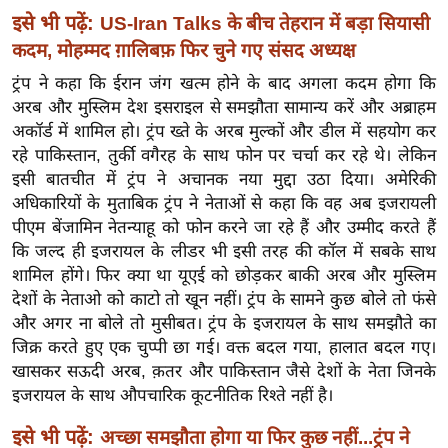
ख्सि
इसे भी पढ़ें:
US-Iran Talks के बीच तेहरान में बड़ा सियासी
य
कदम, मोहम्मद ग़ालिबफ़ फिर चुने गए संसद अध्यक्ष
त
ट्रंप ने कहा कि ईरान जंग खत्म होने के बाद अगला कदम होगा कि
यं
अरब और मुस्लिम देश इसराइल से समझौता सामान्य करें और अब्राहम
ग
अकॉर्ड में शामिल हो। ट्रंप ख्ते के अरब मुल्कों और डील में सहयोग कर
इं
रहे पाकिस्तान, तुर्की वगैरह के साथ फोन पर चर्चा कर रहे थे। लेकिन
डि
इसी बातचीत में ट्रंप ने अचानक नया मुद्दा उठा दिया। अमेरिकी
या
अधिकारियों के मुताबिक ट्रंप ने नेताओं से कहा कि वह अब इजरायली
सा
पीएम बेंजामिन नेतन्याहू को फोन करने जा रहे हैं और उम्मीद करते हैं
हि
कि जल्द ही इजरायल के लीडर भी इसी तरह की कॉल में सबके साथ
शामिल होंगे। फिर क्या था यूएई को छोड़कर बाकी अरब और मुस्लिम
त्य
देशों के नेताओ को काटो तो खून नहीं। ट्रंप के सामने कुछ बोले तो फंसे
ज
और अगर ना बोले तो मुसीबत। ट्रंप के इजरायल के साथ समझौते का
ग
जिक्र करते हुए एक चुप्पी छा गई। वक्त बदल गया, हालात बदल गए।
त
खासकर सऊदी अरब, क़तर और पाकिस्तान जैसे देशों के नेता जिनके
ऑ
इजरायल के साथ औपचारिक कूटनीतिक रिश्ते नहीं है।
टो
इसे भी पढ़ें:
अच्छा समझौता होगा या फिर कुछ नहीं...ट्रंप ने
व