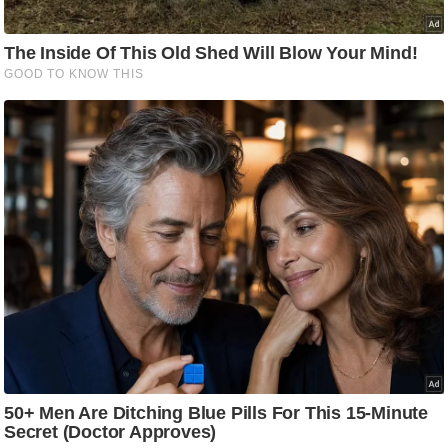
ट
ने
स
मं
त्रा
रि
ले
श
न
शि
प
रा
ज
नी
ति
वि
श्ले