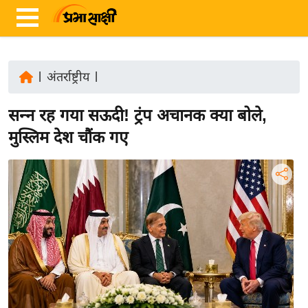
|
अंतर्राष्ट्रीय
|
ता
सन्न रह गया सऊदी! ट्रंप अचानक क्या बोले,
ज़ा
ख
मुस्लिम देश चौंक गए
ब
र
रा
ष्ट्री
य
अं
त
र्रा
ष्ट्री