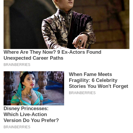
इ
म
ई
-
पे
प
र
मि
सा
ल
बे
मि
सा
ल
श