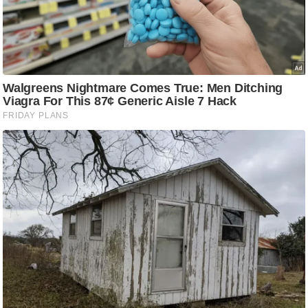
/
फै
श
न
घ
रे
लू
नु
स्खे
प
र्य
ट
न
स्थ
ल
फि