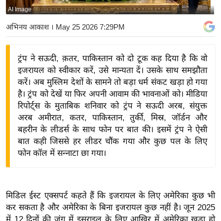
AI Image
य
बि
अभिनय आकाश
। May 25 2026 7:29PM
ज़
ने
ट्रंप ने सऊदी, क़तर, पाकिस्तान को दो टूक कह दिया है कि वो
स
इजरायल को स्वीकार करें, उसे मान्यता दें। उसके साथ समझौता
उ
करें। अब मुस्लिम देशों के सामने तो बड़ा धर्म संकट खड़ा हो गया
द्यो
है। ट्रंप को देखें या फिर अपनी आवाम की भावनाओं को। मीडिया
ग
रिपोर्ट्स के मुताबिक शनिवार को ट्रंप ने सऊदी अरब, संयुक्त
अरब अमीरात, कतर, पाकिस्तान, तुर्की, मिस्र, जॉर्डन और
ज
बहरीन के लीडर्स के साथ फोन पर बात की। इसमें ट्रंप ने ऐसी
ग
बात कही जिससे हर लीडर चौंक गया और कुछ पल के लिए
त
फोन कॉल में सन्नाटा छा गया।
वि
शे
ष
मिडिल ईस्ट एक्सपर्ट कहते हैं कि इजरायल के लिए अमेरिका कुछ भी
ज्ञ
कर सकता है और अमेरिका के बिना इजरायल कुछ नहीं है। जून 2025
रा
में 12 दिनों की जंग में इसराइल के लिए आखिर में अमेरिका खड़ा हो