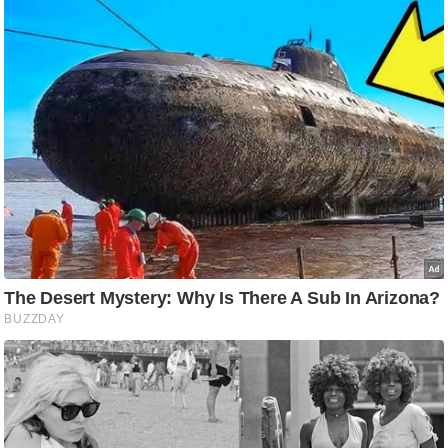
/
फै
श
न
घ
रे
लू
नु
स्खे
प
र्य
ट
न
स्थ
ल
फि