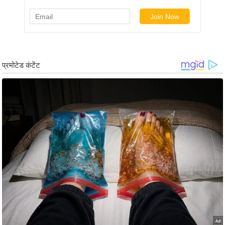
ख्सि
य
त
यं
ग
इं
डि
या
सा
हि
त्य
ज
ग
त
ऑ
टो
व