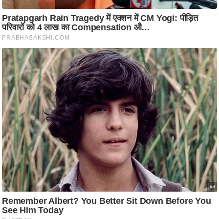
ति
ष
प्र
भु
म
हि
मा
/
ध
र्म
स्थ
ल
व्र
त
त्यो
हा
र