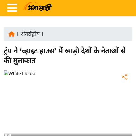
|
अंतर्राष्ट्रीय
|
ता
ट्रंप ने ‘व्हाइट हाउस’ में खाड़ी देशों के नेताओं से
ज़ा
ख
की मुलाकात
ब
र
रा
ष्ट्री
य
अं
त
र्रा
ष्ट्री
ANI