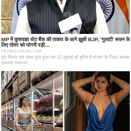
ष
ण
स
म
सा
म
यि
क
मा
तृ
भू
मि
स्तं
भ
ए
म
.