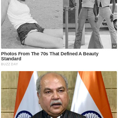
ट
ने
स
मं
त्रा
रि
ले
श
न
शि
प
रा
ज
नी
ति
वि
श्ले