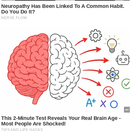
र्ल्ड
न्यू
ज
ब्री
फ
म
नो
रं
ज
न
ज
ग
त
बॉ
ली
वु