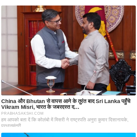
g
N
e
w
s
ला
इ
फ
स्टा
इ
ल
टे
क्नॉ
लॉ
जी
ब्यू
टी