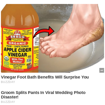
ड
हॉ
ली
वु
ड
फि
ल्म
स
मी
क्षा
B
r
e
a
k
i
n