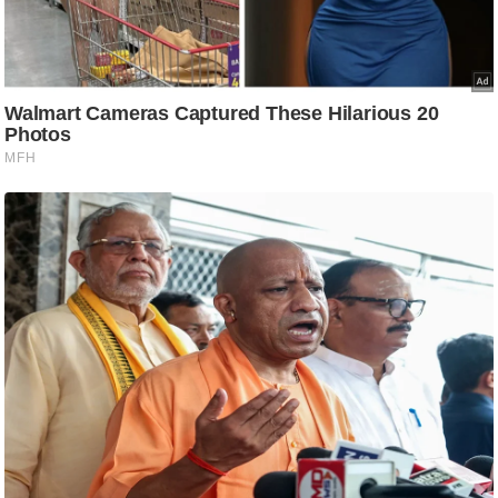
आ
र
.
आ
ई
.
चा
य
प
र
स
मी
क्षा
ध
र्म
ज्यो