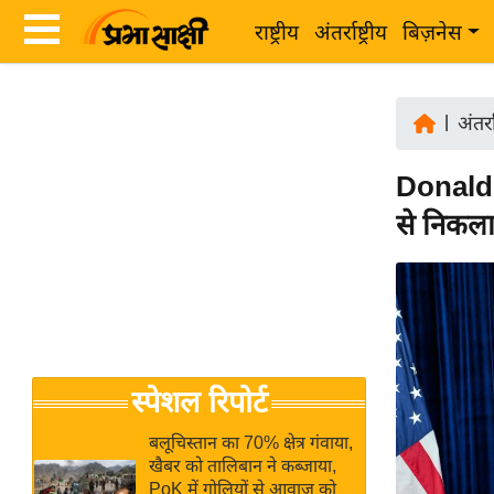
राष्ट्रीय
अंतर्राष्ट्रीय
बिज़नेस
Latest
ता
News
|
अंतर्रा
ज़ा
in
ख
Donald T
Hindi
ब
से निकला
र
Hindi
राष्ट्रीय
News
अंतर्राष्ट्रीय
Live
बिज़नेस
उद्योग
Breaking
स्पेशल रिपोर्ट
जगत
News in
विशेषज्ञ
Hindi
बलूचिस्तान का 70% क्षेत्र गंवाया,
राय
खैबर को तालिबान ने कब्जाया,
PoK में गोलियों से आवाज को