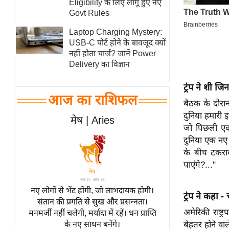
Eligibility के लिए लागू हुए नए
स्तंभ
Govt Rules
एम.
Laptop Charging Mystery:
आर.
USB-C पोर्ट होने के बावजूद क्यों
नहीं होता चार्ज? जानें Power
आई.
Delivery का विज्ञान
चाय पर
समीक्षा
ट्रंप ने शी ज
आज का राशिफल
धर्म
बैठक के दौरान
दुनिया हमारी 
ज्योतिष
मेष | Aries
जो पिछली एक 
प्रभु
दुनिया एक नए 
महिमा/
के बीच टकराव
धर्मस्थल
पाएंगे?..."
व्रत
त्योहार
नए लोगों से भेंट होंगी, जो लाभदायक होगी।
ट्रंप ने कहा 
संतान की प्रगति से सुख और प्रसन्नता।
राशिफल
अमेरिकी राष्ट
मनमर्जी नहीं चलेगी, मर्यादा में रहें। धन प्राप्ति
विशेष
बेहतर होने वा
के नए साधन बनेंगे।