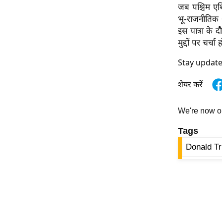
जब पश्चिम एशि
ऑडियो
भू-राजनीतिक अ
इंफ़ोग्राफ़िक
इस यात्रा के 
राज्यों से
मुद्दों पर चर्चा
शहरों से
Stay updat
वेब स्टोरी
शेयर करें
कार्टून
Short
We're now 
Videos
Tags
iOS App
About us
Donald T
Contact Editor
Advertise
Privacy Policy
Grievance
Redressal