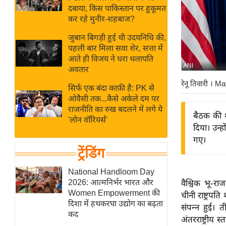
बजट
Hindi
दबाया, किस पाकिस्तान पर हुकूमत
खेल
News
कर रहे मुनीर-शहबाज?
क्रिकेट
जुबान बिगड़ी हुई थी उदयनिधि की,
Hindi
IPL
पहली बार मिला सवा शेर, सत्ता में
आते ही विजय ने धरा थलापति
Videos
2026
ANI
अवतार
क्राइम
रेनू तिवारी
। Ma
सिर्फ एक बंदा काफ़ी है: PK से
ई-पेपर
ओवैसी तक...कैसे अकेले दम पर
मिसाल बेमिसाल
राजनीति का रुख बदलने में लगे ये
बैठक की शु
'लोन वॉरियर्स'
शख्सियत
दिया। उन्ह
यंग इंडिया
गए।
ट्रेंडिंग
साहित्य जगत
ऑटो वर्ल्ड
National Handloom Day
2026: आत्मनिर्भर भारत और
वैश्विक भू-र
न्यूज ब्रीफ
Women Empowerment की
चीनी राष्ट्रप
मनोरंजन जगत
दिशा में हथकरघा उद्योग का बढ़ता
संपन्न हुई। 
कद
बॉलीवुड
अंतरराष्ट्रीय 