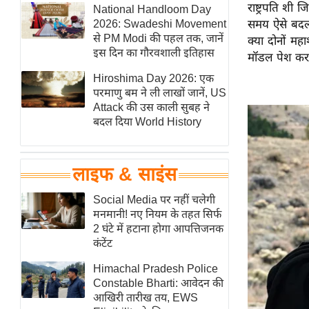
राष्ट्रपति शी 
हॉलीवुड
National Handloom Day
2026: Swadeshi Movement
समय ऐसे बदलाव
फिल्म समीक्षा
से PM Modi की पहल तक, जानें
क्या दोनों म
Breaking
इस दिन का गौरवशाली इतिहास
मॉडल पेश कर पा
News
Hiroshima Day 2026: एक
लाइफस्टाइल
परमाणु बम ने ली लाखों जानें, US
Attack की उस काली सुबह ने
टेक्नॉलॉजी
बदल दिया World History
ब्यूटी/फैशन
घरेलू नुस्खे
लाइफ & साइंस
पर्यटन स्थल
फिटनेस मंत्रा
Social Media पर नहीं चलेगी
मनमानी! नए नियम के तहत सिर्फ
रिलेशनशिप
2 घंटे में हटाना होगा आपत्तिजनक
राजनीति
कंटेंट
विश्लेषण
Himachal Pradesh Police
समसामयिक
Constable Bharti: आवेदन की
आखिरी तारीख तय, EWS
मातृभूमि