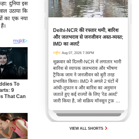
 कहा: दुनिया इस
 सवाल उठाया कि
धों का एक नया
ैं।
Delhi-NCR की रफ्तार थमी, बारिश
और जलभराव से जनजीवन अस्त-व्यस्त;
IMD का अलर्ट
राष्ट्रीय
Aug 07, 2026 7:36PM
शुक्रवार को दिल्ली-NCR में लगातार भारी
बारिश से व्यापक जलभराव और भीषण
ट्रैफिक जाम ने जनजीवन को बुरी तरह
प्रभावित किया। IMD ने अगले 2 घंटों में
आंधी-तूफान व और बारिश का अनुमान
जताते हुए कई राज्यों के लिए 'रेड अलर्ट'
जारी किया है, जो सक्रिय मॉनसून ट्रफ़ और
चक्रवाती हवाओं के घेरे का परिणाम है,
जिससे यातायात बाधित होने के साथ-साथ
सफदरजंग अस्पताल में भी जलभराव की
स्थिति बनी।
VIEW ALL SHORTS