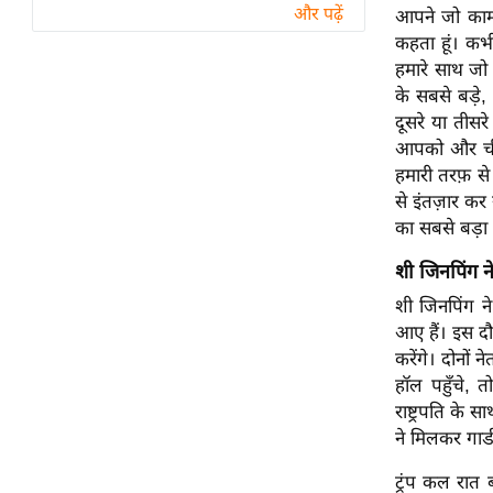
विश्लेषण
और पढ़ें
आपने जो काम 
ट्रेंडिंग
कहता हूं। कभ
हमारे साथ जो 
के सबसे बड़े,
Q
दूसरे या तीसरे
u
आपको और चीन 
i
हमारी तरफ़ से
c
से इंतज़ार कर
k
का सबसे बड़ा 
L
i
शी जिनपिंग ने
n
शी जिनपिंग ने
k
आए हैं। इस दौ
s
करेंगे। दोनों 
हॉल पहुँचे, 
विधानसभा
राष्ट्रपति के
चुनाव
ने मिलकर गार
फोटो
ट्रंप कल रात ब
वीडियो