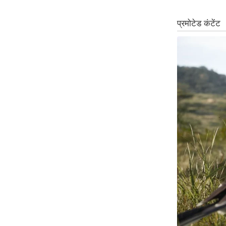
Code Of Ethics
RSS
Our Team
Expert Panel
Loksabhachunav
Android App